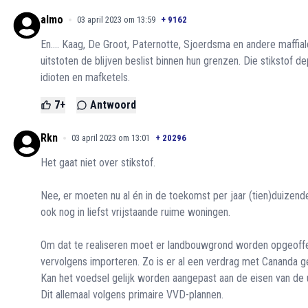
almo
03 april 2023 om 13:59
+
9162
En.... Kaag, De Groot, Paternotte, Sjoerdsma en andere maffial
uitstoten de blijven beslist binnen hun grenzen. Die stikstof d
idioten en mafketels.
7
+
Antwoord
Rkn
03 april 2023 om 13:01
+
20296
Het gaat niet over stikstof.
Nee, er moeten nu al én in de toekomst per jaar (tien)duizen
ook nog in liefst vrijstaande ruime woningen.
Om dat te realiseren moet er landbouwgrond worden opgeoffe
vervolgens importeren. Zo is er al een verdrag met Cananda g
Kan het voedsel gelijk worden aangepast aan de eisen van de u
Dit allemaal volgens primaire VVD-plannen.