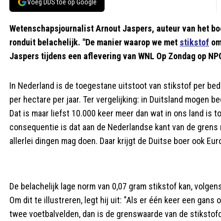
Voeg DDS toe op Google
Wetenschapsjournalist Arnout Jaspers, auteur van het boe
ronduit belachelijk. "De manier waarop we met
stikstof
omg
Jaspers tijdens een aflevering van WNL Op Zondag op NP
In Nederland is de toegestane uitstoot van stikstof per be
per hectare per jaar. Ter vergelijking: in Duitsland mogen 
Dat is maar liefst 10.000 keer meer dan wat in ons land is t
consequentie is dat aan de Nederlandse kant van de grens n
allerlei dingen mag doen. Daar krijgt de Duitse boer ook Euro
De belachelijk lage norm van 0,07 gram stikstof kan, volge
Om dit te illustreren, legt hij uit: "Als er één keer een gans
twee voetbalvelden, dan is de grenswaarde van de stikstofd