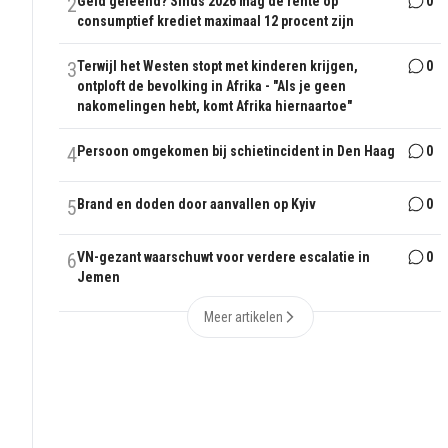
2
Geld geleend? Sinds 2026 mag de rente op
0
consumptief krediet maximaal 12 procent zijn
3
Terwijl het Westen stopt met kinderen krijgen,
0
ontploft de bevolking in Afrika - "Als je geen
nakomelingen hebt, komt Afrika hiernaartoe"
4
Persoon omgekomen bij schietincident in Den Haag
0
5
Brand en doden door aanvallen op Kyiv
0
6
VN-gezant waarschuwt voor verdere escalatie in
0
Jemen
Meer artikelen