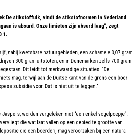
k De stikstoffuik, vindt de stikstofnormen in Nederland
aan is absurd. Onze limieten zijn absurd laag", zegt
O 1.
drijf, nabij kwetsbare natuurgebieden, een schamele 0,07 gram
bedrijven 300 gram uitstoten, en in Denemarken zelfs 700 gram.
oegestaan. Dit leidt tot merkwaardige situaties: "De
iets mag, terwijl aan de Duitse kant van de grens een boer
pese subsidie voor. Dat is niet uit te leggen."
ns Jaspers, worden vergeleken met "een enkel vogelpoepje".
 overvliegt die wat laat vallen op een gebied te grootte van
epositie die een boerderij mag veroorzaken bij een natura