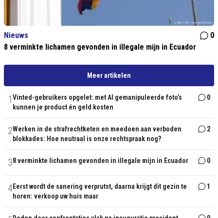
Nieuws
0
8 verminkte lichamen gevonden in illegale mijn in Ecuador
Meer artikelen
1
Vinted-gebruikers opgelet: met AI gemanipuleerde foto’s
0
kunnen je product én geld kosten
2
Werken in de strafrechtketen en meedoen aan verboden
2
blokkades: Hoe neutraal is onze rechtspraak nog?
3
8 verminkte lichamen gevonden in illegale mijn in Ecuador
0
4
Eerst wordt de sanering verprutst, daarna krijgt dit gezin te
1
horen: verkoop uw huis maar