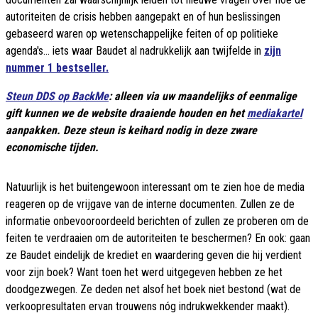
autoriteiten de crisis hebben aangepakt en of hun beslissingen
gebaseerd waren op wetenschappelijke feiten of op politieke
agenda's... iets waar Baudet al nadrukkelijk aan twijfelde in
zijn
nummer 1 bestseller.
Steun DDS op BackMe
: alleen via uw maandelijks of eenmalige
gift kunnen we de website draaiende houden en het
mediakartel
aanpakken. Deze steun is keihard nodig in deze zware
economische tijden.
Natuurlijk is het buitengewoon interessant om te zien hoe de media
reageren op de vrijgave van de interne documenten. Zullen ze de
informatie onbevooroordeeld berichten of zullen ze proberen om de
feiten te verdraaien om de autoriteiten te beschermen? En ook: gaan
ze Baudet eindelijk de krediet en waardering geven die hij verdient
voor zijn boek? Want toen het werd uitgegeven hebben ze het
doodgezwegen. Ze deden net alsof het boek niet bestond (wat de
verkoopresultaten ervan trouwens nóg indrukwekkender maakt).