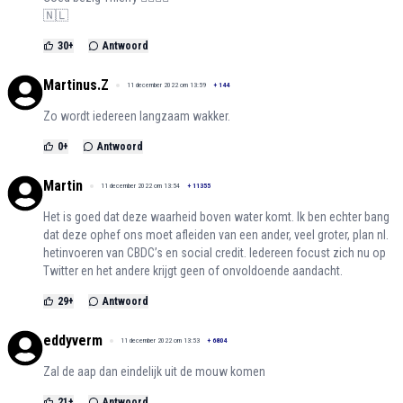
🇳🇱
30
+
Antwoord
Martinus.Z
11 december 2022 om 13:59
+
144
Zo wordt iedereen langzaam wakker.
0
+
Antwoord
Martin
11 december 2022 om 13:54
+
11355
Het is goed dat deze waarheid boven water komt. Ik ben echter bang
dat deze ophef ons moet afleiden van een ander, veel groter, plan nl.
hetinvoeren van CBDC’s en social credit. Iedereen focust zich nu op
Twitter en het andere krijgt geen of onvoldoende aandacht.
29
+
Antwoord
eddyverm
11 december 2022 om 13:53
+
6804
Zal de aap dan eindelijk uit de mouw komen
21
+
Antwoord