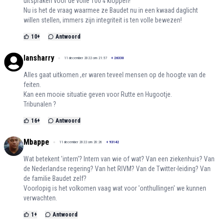
uitspraken voor de volle 100% kloppen!
Nu is het de vraag waarmee ze Baudet nu in een kwaad daglicht
willen stellen, immers zijn integriteit is ten volle bewezen!
10
+
Antwoord
lansharry
11 december 2022 om 21:57
+
26330
Alles gaat uitkomen ,er waren teveel mensen op de hoogte van de
feiten.
Kan een mooie situatie geven voor Rutte en Hugootje.
Tribunalen ?
16
+
Antwoord
Mbappe
11 december 2022 om 20:26
+
93142
Wat betekent 'intern'? Intern van wie of wat? Van een ziekenhuis? Van
de Nederlandse regering? Van het RIVM? Van de Twitter-leiding? Van
de familie Baudet zelf?
Voorlopig is het volkomen vaag wat voor 'onthullingen' we kunnen
verwachten.
1
+
Antwoord