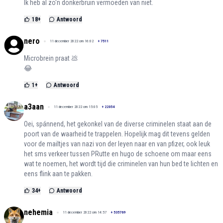
Ik heb al zo'n donkerbruin vermoeden van niet.
18
+
Antwoord
nero
11 december 2022 om 16:02
+
7511
Microbrein praat 💩
😂
1
+
Antwoord
a3aan
11 december 2022 om 15:05
+
22054
Oei, spánnend, het gekonkel van de diverse criminelen staat aan de
poort van de waarheid te trappelen. Hopelijk mag dit tevens gelden
voor de mailtjes van nazi von der leyen naar en van pfizer, ook leuk
het sms verkeer tussen PRutte en hugo de schoene om maar eens
wat te noemen, het wordt tijd die criminelen van hun bed te lichten en
eens flink aan te pakken.
34
+
Antwoord
nehemia
11 december 2022 om 14:57
+
535769