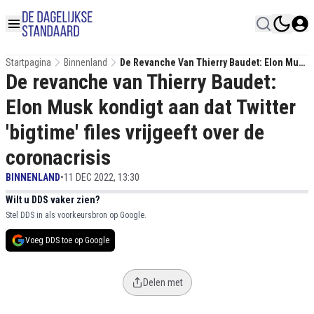
Startpagina
Binnenland
De Revanche Van Thierry Baudet: Elon Musk
De revanche van Thierry Baudet:
Kondigt Aan Dat Twitter 'bigtime' Files
Vrijgeeft Over De Coronacrisis
Elon Musk kondigt aan dat Twitter
'bigtime' files vrijgeeft over de
coronacrisis
BINNENLAND
•
11 DEC 2022, 13:30
Wilt u DDS vaker zien?
Stel DDS in als voorkeursbron op Google.
Voeg DDS toe op Google
Delen met