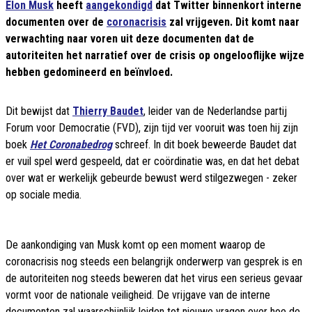
Elon Musk
heeft
aangekondigd
dat Twitter binnenkort interne
documenten over de
coronacrisis
zal vrijgeven. Dit komt naar
verwachting naar voren uit deze documenten dat de
autoriteiten het narratief over de crisis op ongelooflijke wijze
hebben gedomineerd en beïnvloed.
Dit bewijst dat
Thierry Baudet
, leider van de Nederlandse partij
Forum voor Democratie (FVD), zijn tijd ver vooruit was toen hij zijn
boek
Het Coronabedrog
schreef. In dit boek beweerde Baudet dat
er vuil spel werd gespeeld, dat er coördinatie was, en dat het debat
over wat er werkelijk gebeurde bewust werd stilgezwegen - zeker
op sociale media.
De aankondiging van Musk komt op een moment waarop de
coronacrisis nog steeds een belangrijk onderwerp van gesprek is en
de autoriteiten nog steeds beweren dat het virus een serieus gevaar
vormt voor de nationale veiligheid. De vrijgave van de interne
documenten zal waarschijnlijk leiden tot nieuwe vragen over hoe de