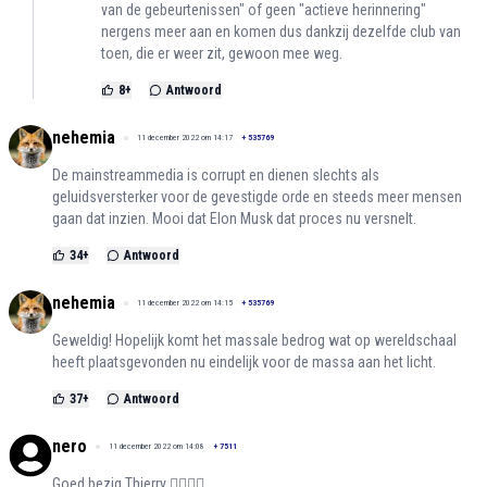
van de gebeurtenissen" of geen "actieve herinnering"
nergens meer aan en komen dus dankzij dezelfde club van
toen, die er weer zit, gewoon mee weg.
8
+
Antwoord
nehemia
11 december 2022 om 14:17
+
535769
De mainstreammedia is corrupt en dienen slechts als
geluidsversterker voor de gevestigde orde en steeds meer mensen
gaan dat inzien. Mooi dat Elon Musk dat proces nu versnelt.
34
+
Antwoord
nehemia
11 december 2022 om 14:15
+
535769
Geweldig! Hopelijk komt het massale bedrog wat op wereldschaal
heeft plaatsgevonden nu eindelijk voor de massa aan het licht.
37
+
Antwoord
nero
11 december 2022 om 14:08
+
7511
Goed bezig Thierry 👍🏻👍🏻