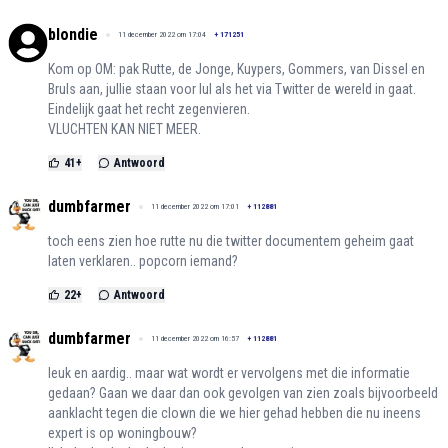
blondie
11 december 2022 om 17:04
+
171251
Kom op OM: pak Rutte, de Jonge, Kuypers, Gommers, van Dissel en
Bruls aan, jullie staan voor lul als het via Twitter de wereld in gaat.
Eindelijk gaat het recht zegenvieren.
VLUCHTEN KAN NIET MEER.
41
+
Antwoord
dumbfarmer
11 december 2022 om 17:01
+
112881
toch eens zien hoe rutte nu die twitter documentem geheim gaat
laten verklaren.. popcorn iemand?
22
+
Antwoord
dumbfarmer
11 december 2022 om 16:57
+
112881
leuk en aardig.. maar wat wordt er vervolgens met die informatie
gedaan? Gaan we daar dan ook gevolgen van zien zoals bijvoorbeeld
aanklacht tegen die clown die we hier gehad hebben die nu ineens
expert is op woningbouw?