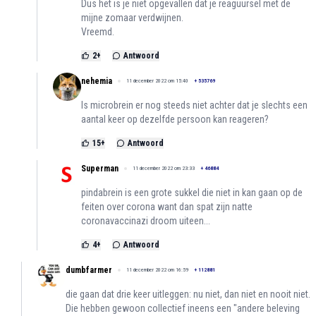
Dus het is je niet opgevallen dat je reaguursel met de
mijne zomaar verdwijnen.
Vreemd.
2
+
Antwoord
nehemia
11 december 2022 om 15:40
+
535769
Is microbrein er nog steeds niet achter dat je slechts een
aantal keer op dezelfde persoon kan reageren?
15
+
Antwoord
Superman
11 december 2022 om 23:33
+
46884
pindabrein is een grote sukkel die niet in kan gaan op de
feiten over corona want dan spat zijn natte
coronavaccinazi droom uiteen...
4
+
Antwoord
dumbfarmer
11 december 2022 om 16:59
+
112881
die gaan dat drie keer uitleggen: nu niet, dan niet en nooit niet.
Die hebben gewoon collectief ineens een "andere beleving