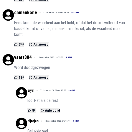
chmankone
11 december 2022 om 13:50
+
13881
Eens komt de waarheid aan het licht, of dat het door Twitter of van
baudet komt of van egel maakt mij niks uit, als de waarheid maar
komt
34
+
Antwoord
vaart384
11 december 2022 om 13:50
+
6940
Word doodgezwegen
11
+
Antwoord
ziyal
11 december 2022 om 13:53
+
4899
Idd. Net als de rest
8
+
Antwoord
nijntjes
11 december 2022 om 14:14
+
1679
Gelukkig wel.