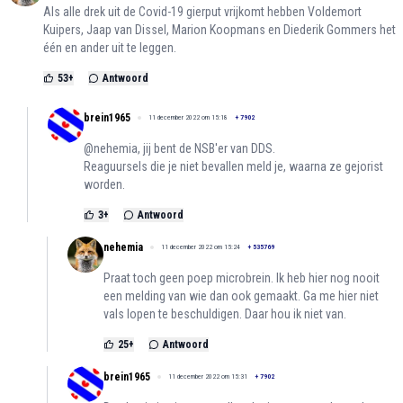
Als alle drek uit de Covid-19 gierput vrijkomt hebben Voldemort
Kuipers, Jaap van Dissel, Marion Koopmans en Diederik Gommers het
één en ander uit te leggen.
53
+
Antwoord
brein1965
11 december 2022 om 15:18
+
7902
@nehemia, jij bent de NSB'er van DDS.
Reaguursels die je niet bevallen meld je, waarna ze gejorist
worden.
3
+
Antwoord
nehemia
11 december 2022 om 15:24
+
535769
Praat toch geen poep microbrein. Ik heb hier nog nooit
een melding van wie dan ook gemaakt. Ga me hier niet
vals lopen te beschuldigen. Daar hou ik niet van.
25
+
Antwoord
brein1965
11 december 2022 om 15:31
+
7902