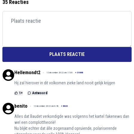
35 Reacties
PLAATS REACTIE
Hellemondt2
12 december 2022 om 17:00
+
31848
Hij zal hierover in dit volkomen zieke land nooit gelijk krijgen
1
+
Antwoord
benito
12 december 2022 om 8:58
+
8620
Alles dat Baudet verkondigde was volgenns het kartel fakenews dan
wel een complottheorië!
Nu blijkt echter dat álle zogenaamd opruiende, polariserende