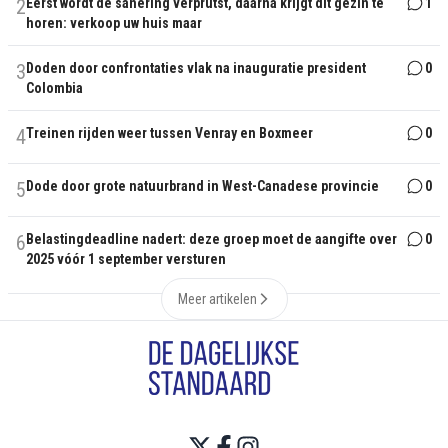
2
Eerst wordt de sanering verprutst, daarna krijgt dit gezin te
1
horen: verkoop uw huis maar
3
Doden door confrontaties vlak na inauguratie president
0
Colombia
4
Treinen rijden weer tussen Venray en Boxmeer
0
5
Dode door grote natuurbrand in West-Canadese provincie
0
6
Belastingdeadline nadert: deze groep moet de aangifte over
0
2025 vóór 1 september versturen
Meer artikelen