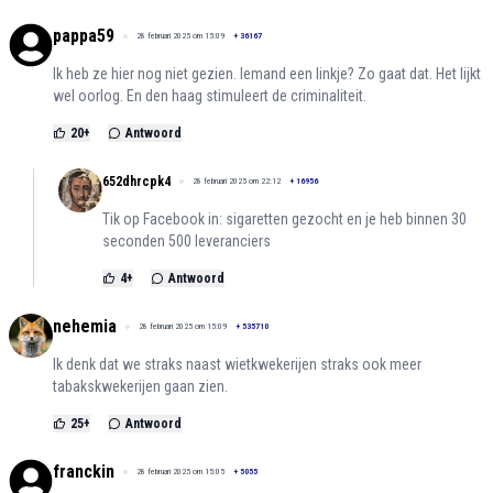
pappa59
28 februari 2025 om 15:09
+
36167
Ik heb ze hier nog niet gezien. Iemand een linkje? Zo gaat dat. Het lijkt
wel oorlog. En den haag stimuleert de criminaliteit.
20
+
Antwoord
652dhrcpk4
28 februari 2025 om 22:12
+
16956
Tik op Facebook in: sigaretten gezocht en je heb binnen 30
seconden 500 leveranciers
4
+
Antwoord
nehemia
28 februari 2025 om 15:09
+
535710
Ik denk dat we straks naast wietkwekerijen straks ook meer
tabakskwekerijen gaan zien.
25
+
Antwoord
franckin
28 februari 2025 om 15:05
+
5055