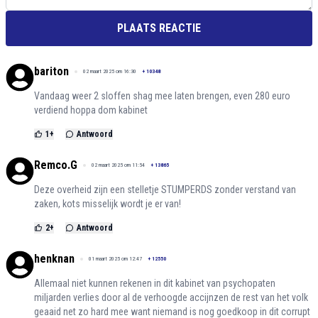
PLAATS REACTIE
bariton
02 maart 2025 om 16:30
+
10348
Vandaag weer 2 sloffen shag mee laten brengen, even 280 euro
verdiend hoppa dom kabinet
1
+
Antwoord
Remco.G
02 maart 2025 om 11:54
+
13865
Deze overheid zijn een stelletje STUMPERDS zonder verstand van
zaken, kots misselijk wordt je er van!
2
+
Antwoord
henknan
01 maart 2025 om 12:47
+
12550
Allemaal niet kunnen rekenen in dit kabinet van psychopaten
miljarden verlies door al de verhoogde accijnzen de rest van het volk
geaaid net zo hard mee want niemand is nog goedkoop in dit corrupt