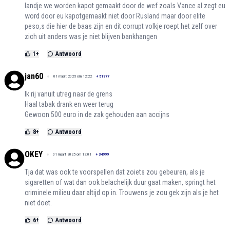
landje we worden kapot gemaakt door de wef zoals Vance al zegt eu
word door eu kapotgemaakt niet door Rusland maar door elite
peso,s die hier de baas zijn en dit corrupt volkje roept het zelf over
zich uit anders was je niet blijven bankhangen
1
+
Antwoord
jan60
01 maart 2025 om 12:22
+
51977
Ik rij vanuit utreg naar de grens
Haal tabak drank en weer terug
Gewoon 500 euro in de zak gehouden aan accijns
8
+
Antwoord
OKEY
01 maart 2025 om 12:01
+
34999
Tja dat was ook te voorspellen dat zoiets zou gebeuren, als je
sigaretten of wat dan ook belachelijk duur gaat maken, springt het
criminele milieu daar altijd op in. Trouwens je zou gek zijn als je het
niet doet.
6
+
Antwoord