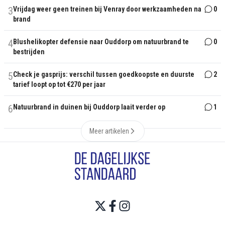
3
Vrijdag weer geen treinen bij Venray door werkzaamheden na
0
brand
4
Blushelikopter defensie naar Ouddorp om natuurbrand te
0
bestrijden
5
Check je gasprijs: verschil tussen goedkoopste en duurste
2
tarief loopt op tot €270 per jaar
6
Natuurbrand in duinen bij Ouddorp laait verder op
1
Meer artikelen