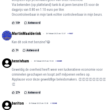
Via bekenden (op platteland) tank ik al jaren benzine E5 voor de
dagprijs van 0.80 en 1.10 euro per liter.
Oncontroleerbaar in mijn tank echter controleerbaar in mijn beurs.
10
+
Antwoord
MartinMaalderink
28 februari 2025 om 15:37
+
9007
Kan dit ook met benzine?😁
7
+
Antwoord
henrivham
28 februari 2025 om 15:32
+
63685
Geweldig de overheid heeft weer een luckeratieve economie voor
criminelen geschapen en loopt zelf miljoenen verlies op.
Applause voor deze geweld8ge beleidsmakers. 👏👏👏👏👏👏👏👏
👏
27
+
Antwoord
bariton
28 februari 2025 om 15:30
+
10348