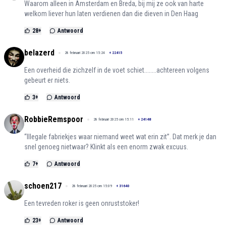
Waarom alleen in Amsterdam en Breda, bij mij ze ook van harte
welkom liever hun laten verdienen dan die dieven in Den Haag
28
+
Antwoord
belazerd
28 februari 2025 om 15:24
+
22415
Een overheid die zichzelf in de voet schiet........achtereen volgens
gebeurt er niets.
3
+
Antwoord
RobbieRemspoor
28 februari 2025 om 15:11
+
24148
“Illegale fabriekjes waar niemand weet wat erin zit”. Dat merk je dan
snel genoeg nietwaar? Klinkt als een enorm zwak excuus.
7
+
Antwoord
schoen217
28 februari 2025 om 15:09
+
31640
Een tevreden roker is geen onruststoker!
23
+
Antwoord