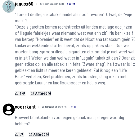
janusx60
28 februari 2025 om 17:46
+
29404
"floreert de illegale tabakshandel als nooit tevoren". Ofwel, de "vrije
markt"!.
"Deze sigaretten komen rechtstreeks uit landen met lage accijnzen
of illegale fabriekjes waar niemand weet wat erin zit". Nu ben ik zelf
van beroep "Hovenier" en ik weet dat de Nicotiana tabaccum géén 70
kankerverwekkende stoffen bevat, zoals op pakjes staat. Dus we
moeten bang zijn voor illegale sigaretten etc. omdat je niet weet wat
er in zit ? Weten we dan wel wat er in "Legale" tabak zit dan ? Daar zit
geen etiket op, en alle tabak is in feite "Zware shag", half zwaar is 1x
gebleekt en licht is meerdere keren gebleekt. Zal ik nog een "Life
Hack" vertellen, Keel problemen, zoals hoesten, shag roken met
gedroogde Laurier en knoflookpoeder en het is weg.
14
+
Antwoord
voorrkant
28 februari 2025 om 16:48
+
1157
Hoeveel tabakplanten voor eigen gebruik mag je tegenwoordig
hebben?
7
+
Antwoord