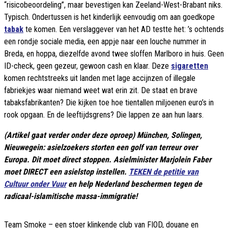
“risicobeoordeling”, maar bevestigen kan Zeeland-West-Brabant niks.
Typisch. Ondertussen is het kinderlijk eenvoudig om aan goedkope
tabak
te komen. Een verslaggever van het AD testte het: ’s ochtends
een rondje sociale media, een appje naar een louche nummer in
Breda, en hoppa, diezelfde avond twee sloffen Marlboro in huis. Geen
ID-check, geen gezeur, gewoon cash en klaar. Deze
sigaretten
komen rechtstreeks uit landen met lage accijnzen of illegale
fabriekjes waar niemand weet wat erin zit. De staat en brave
tabaksfabrikanten? Die kijken toe hoe tientallen miljoenen euro’s in
rook opgaan. En de leeftijdsgrens? Die lappen ze aan hun laars.
(Artikel gaat verder onder deze oproep) München, Solingen,
Nieuwegein: asielzoekers storten een golf van terreur over
Europa. Dit moet direct stoppen. Asielminister Marjolein Faber
moet DIRECT een asielstop instellen.
TEKEN de petitie van
Cultuur onder Vuur
en help Nederland beschermen tegen de
radicaal-islamitische massa-immigratie!
Team Smoke – een stoer klinkende club van FIOD, douane en