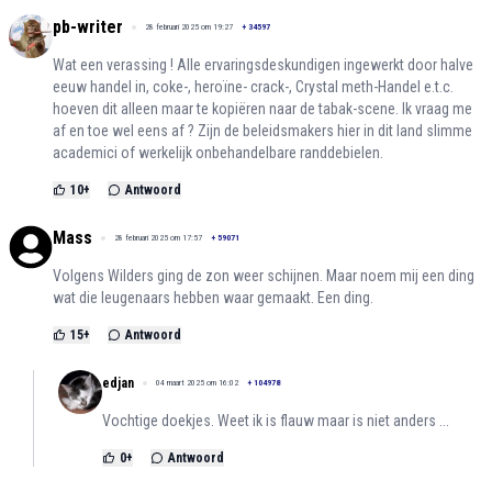
pb-writer
28 februari 2025 om 19:27
+
34597
Wat een verassing ! Alle ervaringsdeskundigen ingewerkt door halve
eeuw handel in, coke-, heroïne- crack-, Crystal meth-Handel e.t.c.
hoeven dit alleen maar te kopiëren naar de tabak-scene. Ik vraag me
af en toe wel eens af ? Zijn de beleidsmakers hier in dit land slimme
academici of werkelijk onbehandelbare randdebielen.
10
+
Antwoord
Mass
28 februari 2025 om 17:57
+
59071
Volgens Wilders ging de zon weer schijnen. Maar noem mij een ding
wat die leugenaars hebben waar gemaakt. Een ding.
15
+
Antwoord
edjan
04 maart 2025 om 16:02
+
104978
Vochtige doekjes. Weet ik is flauw maar is niet anders ...
0
+
Antwoord