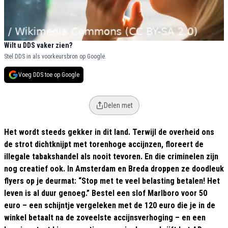
Wilt u DDS vaker zien?
Stel DDS in als voorkeursbron op Google.
Voeg DDS toe op Google
Delen met
Het wordt steeds gekker in dit land. Terwijl de overheid ons
de strot dichtknijpt met torenhoge accijnzen, floreert de
illegale tabakshandel als nooit tevoren. En die criminelen zijn
nog creatief ook. In Amsterdam en Breda droppen ze doodleuk
flyers op je deurmat: “Stop met te veel belasting betalen! Het
leven is al duur genoeg.” Bestel een slof Marlboro voor 50
euro – een schijntje vergeleken met de 120 euro die je in de
winkel betaalt na de zoveelste accijnsverhoging – en een