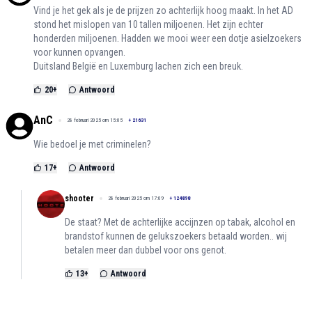
Vind je het gek als je de prijzen zo achterlijk hoog maakt. In het AD
stond het mislopen van 10 tallen miljoenen. Het zijn echter
honderden miljoenen. Hadden we mooi weer een dotje asielzoekers
voor kunnen opvangen.
Duitsland België en Luxemburg lachen zich een breuk.
20
+
Antwoord
AnC
28 februari 2025 om 15:05
+
21631
Wie bedoel je met criminelen?
17
+
Antwoord
shooter
28 februari 2025 om 17:09
+
124898
De staat? Met de achterlijke accijnzen op tabak, alcohol en
brandstof kunnen de gelukszoekers betaald worden.. wij
betalen meer dan dubbel voor ons genot.
13
+
Antwoord