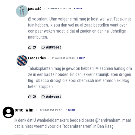
janusx60
28 februari 2025 om 17:48
+
29404
@ voorrlant: Uhm volgens mij mag je best wel wat Tabak in je
tuin hebben, ik zou dan wel nu al zaad bestellen want over
een paar weken moet je dat al zaaien en dan na IJsheilige
naar buiten.
2
+
Antwoord
LangeFries
01 maart 2025 om 10:25
+
20007
Tabaksplanten mag je gewoon hebben. Misschien handig om
ze in een kas te houden. En dan lekker natuurlijk laten drogen.
Big Tobacco droogt die zooi chemisch met ammoniak. Nog
beter: stoppen.
2
+
Antwoord
ome-wim
28 februari 2025 om 16:41
+
132281
Ik denk dat U wanbeleidsmakers bedoeld beste @henrivanham, maar
dat is niets vreemd voor die "tobambtenarren" in Den Haag.