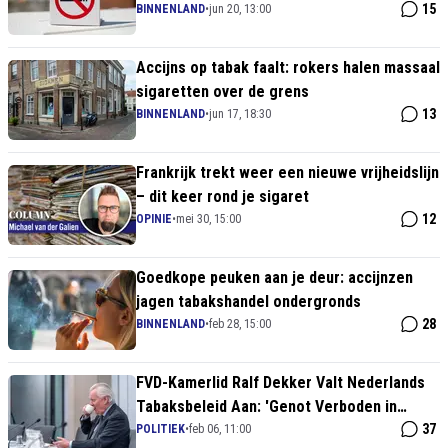
15
BINNENLAND
•
jun 20, 13:00
Accijns op tabak faalt: rokers halen massaal
sigaretten over de grens
13
BINNENLAND
•
jun 17, 18:30
Frankrijk trekt weer een nieuwe vrijheidslijn
– dit keer rond je sigaret
12
OPINIE
•
mei 30, 15:00
Goedkope peuken aan je deur: accijnzen
jagen tabakshandel ondergronds
28
BINNENLAND
•
feb 28, 15:00
FVD-Kamerlid Ralf Dekker Valt Nederlands
Tabaksbeleid Aan: 'Genot Verboden in
Nederland'
37
POLITIEK
•
feb 06, 11:00