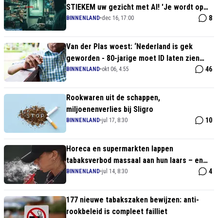
STIEKEM uw gezicht met AI! 'Je wordt op
grote schaal gevolgd'
8
BINNENLAND
•
dec 16, 17:00
Van der Plas woest: ‘Nederland is gek
geworden - 80-jarige moet ID laten zien
voor sigaretten’
46
BINNENLAND
•
okt 06, 4:55
Rookwaren uit de schappen,
miljoenenverlies bij Sligro
10
BINNENLAND
•
jul 17, 8:30
Horeca en supermarkten lappen
tabaksverbod massaal aan hun laars – en
dat is niet gek
4
BINNENLAND
•
jul 14, 8:30
177 nieuwe tabakszaken bewijzen: anti-
rookbeleid is compleet failliet