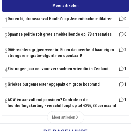
Meer artikelen
1
Doden bij droneaanval Houthi's op Jemenitische militairen
0
2
Spaanse politie rolt grote smokkelbende op, 78 arrestaties
0
3
D66-rechters grijpen weer in: Eisen dat overheid haar eigen
2
strengere migratie-algoritmen openbaart!
4
Eis: negen jaar cel voor verkrachten vriendin in Zeeland
1
5
Griekse burgemeester opgepakt om grote bosbrand
1
6
AOW én aanvullend pensioen? Controleer de
1
loonheffingskorting - verschil loopt op tot €296,33 per maand
Meer artikelen