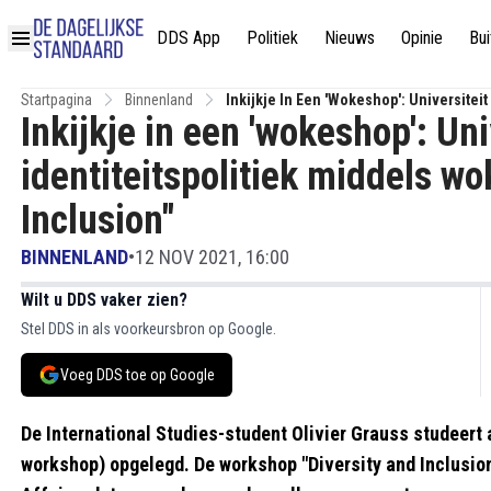
DDS App
Politiek
Nieuws
Opinie
Bui
Startpagina
Binnenland
Inkijkje In Een 'wokeshop': Universitei
Inkijkje in een 'wokeshop': Un
Inclusion"
identiteitspolitiek middels w
Inclusion"
BINNENLAND
•
12 NOV 2021, 16:00
Wilt u DDS vaker zien?
Stel DDS in als voorkeursbron op Google.
Voeg DDS toe op Google
De International Studies-student Olivier Grauss studeert
workshop) opgelegd. De workshop "Diversity and Inclusion