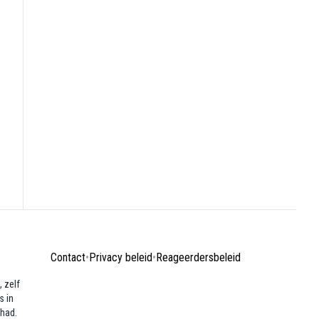
Contact
•
Privacy beleid
•
Reageerdersbeleid
 zelf
s in
ehad.