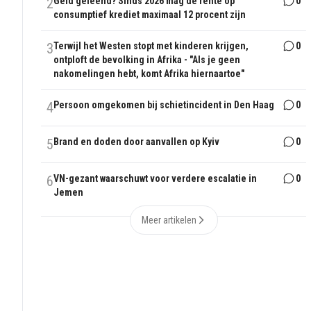
2
Geld geleend? Sinds 2026 mag de rente op
0
consumptief krediet maximaal 12 procent zijn
3
Terwijl het Westen stopt met kinderen krijgen,
0
ontploft de bevolking in Afrika - "Als je geen
nakomelingen hebt, komt Afrika hiernaartoe"
4
Persoon omgekomen bij schietincident in Den Haag
0
5
Brand en doden door aanvallen op Kyiv
0
6
VN-gezant waarschuwt voor verdere escalatie in
0
Jemen
Meer artikelen