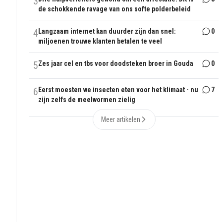
3
de schokkende ravage van ons softe polderbeleid
4
Langzaam internet kan duurder zijn dan snel:
0
miljoenen trouwe klanten betalen te veel
5
Zes jaar cel en tbs voor doodsteken broer in Gouda
0
6
Eerst moesten we insecten eten voor het klimaat - nu
7
zijn zelfs de meelwormen zielig
Meer artikelen