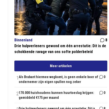
Binnenland
8
Drie hulpverleners gewond om één arrestatie: Dit is de
schokkende ravage van ons softe polderbeleid
Meer artikelen
1
Als Brabant hiermee wegkomt, is geen enkele boer of
0
ondernemer zijn eigen spullen nog zeker
2
170.000 huishoudens kunnen huurtoeslag krijgen:
0
gemiddeld €175 per maand
Drie hulpverleners gewond om één arrestatie: Dit is
8