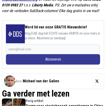
0159 0983 27
t.n.v.
Liberty Media
. PS: Zet uw e-mailadres erbij
voor de verboden SubStack-columns! Elke dag gratis in uw mail!
Word lid van onze GRATIS Nieuwsbrief
Krijg ELKE dag het ECHTE nieuws GRATIS en voor niets in
je inbox. Abonneer je vandaag!
Abonneren
Michael van der Galien
door
Ga verder met lezen
Vorig artikel
Trump voor staatsbezoek aangekomen in China