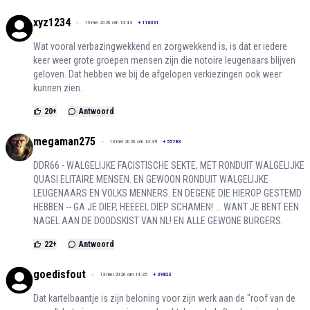
xyz1234
13 mei 2026 om 14:43
+
116331
Wat vooral verbazingwekkend en zorgwekkend is, is dat er iedere
keer weer grote groepen mensen zijn die notoire leugenaars blijven
geloven. Dat hebben we bij de afgelopen verkiezingen ook weer
kunnen zien.
20
+
Antwoord
megaman275
13 mei 2026 om 14:39
+
55783
DDR66 - WALGELIJKE FACISTISCHE SEKTE, MET RONDUIT WALGELIJKE
QUASI ELITAIRE MENSEN. EN GEWOON RONDUIT WALGELIJKE
LEUGENAARS EN VOLKS MENNERS. EN DEGENE DIE HIEROP GESTEMD
HEBBEN -- GA JE DIEP, HEEEEL DIEP SCHAMEN! ... WANT JE BENT EEN
NAGEL AAN DE DOODSKIST VAN NL! EN ALLE GEWONE BURGERS.
22
+
Antwoord
goedisfout
13 mei 2026 om 14:35
+
39823
Dat kartelbaantje is zijn beloning voor zijn werk aan de "roof van de