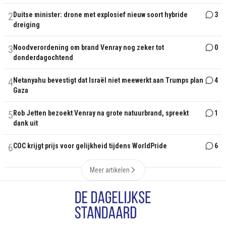
2
Duitse minister: drone met explosief nieuw soort hybride
3
dreiging
3
Noodverordening om brand Venray nog zeker tot
0
donderdagochtend
4
Netanyahu bevestigt dat Israël niet meewerkt aan Trumps plan
4
Gaza
5
Rob Jetten bezoekt Venray na grote natuurbrand, spreekt
1
dank uit
6
COC krijgt prijs voor gelijkheid tijdens WorldPride
6
Meer artikelen