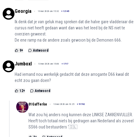
Georgia
13 mei 2026 om 15:32
+
12145
Ik denk dat je van geluk mag spreken dat die halve gare vladderaar die
cursus niet heeft gedaan want dan was het leed bij de NS niet te
overzien geweest.
De ene ramp na de andere zoals gewoon bij de Demonen 666.
9
+
Antwoord
Jumboxl
13 mei 2026 om 15:08
+
1717
Had iemand nou werkelijk gedacht dat deze arrogante D66 kwal dit
echt zou gaan doen?
12
+
Antwoord
01Gafferke
13 mei 2026 om 16:25
+
91762
Wat zou hij anders nog kunnen deze LINKSE ZAKKENVULLER.
Heeft toch totaal niets bij gedragen aan Nederland als zoveel
SS66 oud bestuurders '🇮🇱