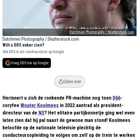
Dutchmen Photography / Shutterstock.com
Dutchmen Photography / Shutterstock.com
Wilt u DDS vaker zien?
Stel DDS in als voorkeursbron op Google.
Voeg DDS toe op Google
Delen met
Herinnert u zich de ronkende PR-machine nog toen
D66
-
coryfee
Wouter Koolmees
in 2022 aantrad als president-
directeur van de
NS
? Het elitaire partijbonnetje ging wel even
laten zien dat hij pal naast de gewone man stond! Koolmees
beloofde op de nationale televisie plechtig de
conducteursopleiding te volgen om zelf op de trein te werken