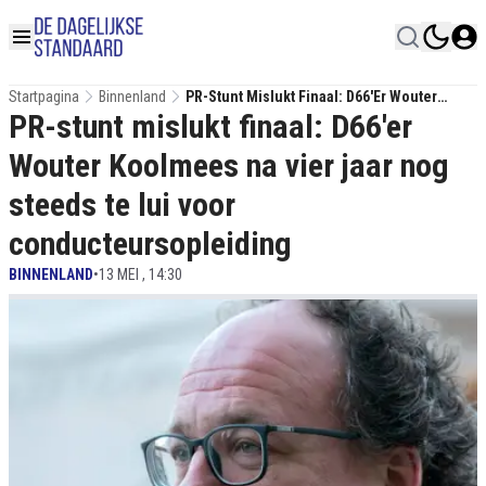
Startpagina
Binnenland
PR-Stunt Mislukt Finaal: D66'er Wouter
PR-stunt mislukt finaal: D66'er
Koolmees Na Vier Jaar Nog Steeds Te Lui
Voor Conducteursopleiding
Wouter Koolmees na vier jaar nog
steeds te lui voor
conducteursopleiding
BINNENLAND
•
13 MEI , 14:30