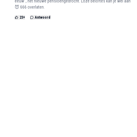
eeuw", het nieuwe pensioengedrocht. Loze beloftes kan je wel aan
😈 666 overlaten.
23
+
Antwoord