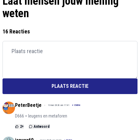
Laat mensen jouw mening
weten
16 Reacties
PLAATS REACTIE
PeterBeetje
13 mei 2026 om 17:41
+
15894
D666 = leugens en metaforen
2
+
Antwoord