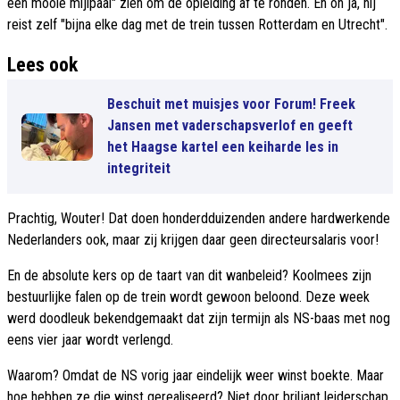
een mooie mijlpaal" zien om de opleiding af te ronden. En oh ja, hij
reist zelf "bijna elke dag met de trein tussen Rotterdam en Utrecht".
Lees ook
Beschuit met muisjes voor Forum! Freek
Jansen met vaderschapsverlof en geeft
het Haagse kartel een keiharde les in
integriteit
Prachtig, Wouter! Dat doen honderdduizenden andere hardwerkende
Nederlanders ook, maar zij krijgen daar geen directeursalaris voor!
En de absolute kers op de taart van dit wanbeleid? Koolmees zijn
bestuurlijke falen op de trein wordt gewoon beloond. Deze week
werd doodleuk bekendgemaakt dat zijn termijn als NS-baas met nog
eens vier jaar wordt verlengd.
Waarom? Omdat de NS vorig jaar eindelijk weer winst boekte. Maar
hoe hebben ze die winst gerealiseerd? Niet door briljant leiderschap