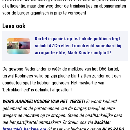
of efficiëntie, maar domweg door de treinkaartjes en abonnementen
voor de burger gigantisch in prijs te verhogen!
Lees ook
Kartel in paniek op tv: Lokale politicus legt
schuld AZC-rellen Loosdrecht snoeihard bij
arrogante elite, Mark Koster ontploft!
De gewone Nederlander is wéér de melkkoe van het D66-kartel,
terwijl Koolmees veilig op zijn pluche blijft zitten zonder ooit een
conducteurspet te hebben gedragen. Het maskertje van
'betrokkenheid' is definitief afgevallen!
WORD AANDEELHOUDER VAN HET VERZET!
Er wordt keihard
gehamerd op de portemonnee van de burger, terwijl de elite
weigert de mouwen op te stropen. Steun de onafhankelijke pers
die het partijkartel ontmaskert! 🚀 Steun ons via
BackMe
:
https://dds.backme.org
Of maak uw bijdrage over op
NL95 RABO