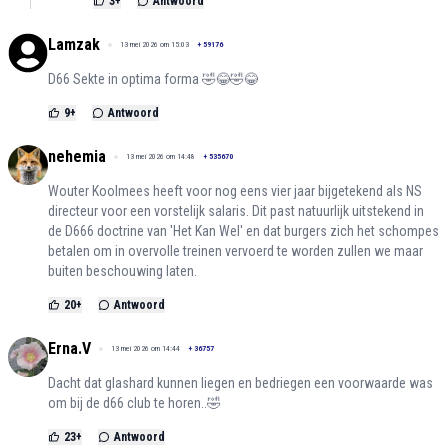
3
+
Antwoord
Lamzak
13 mei 2026 om 15:03
+
59176
D66 Sekte in optima forma 🤣😂🤣😂
9
+
Antwoord
nehemia
13 mei 2026 om 14:48
+
535670
Wouter Koolmees heeft voor nog eens vier jaar bijgetekend als NS
directeur voor een vorstelijk salaris. Dit past natuurlijk uitstekend in
de D666 doctrine van 'Het Kan Wel' en dat burgers zich het schompes
betalen om in overvolle treinen vervoerd te worden zullen we maar
buiten beschouwing laten.
20
+
Antwoord
Erna.V
13 mei 2026 om 14:44
+
36757
Dacht dat glashard kunnen liegen en bedriegen een voorwaarde was
om bij de d66 club te horen..🤣
23
+
Antwoord