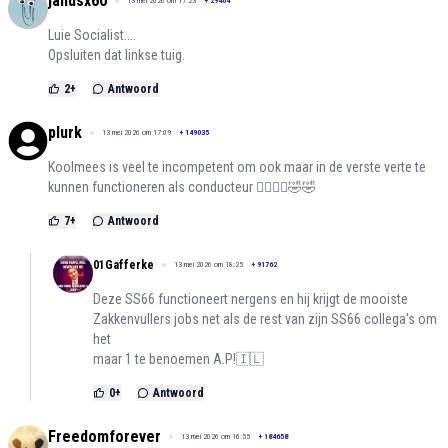
janusx60
13 mei 2026 om 17:23
+
29404
Luie Socialist....
Opsluiten dat linkse tuig.
2
+
Antwoord
plurk
13 mei 2026 om 17:09
+
149035
Koolmees is veel te incompetent om ook maar in de verste verte te
kunnen functioneren als conducteur 👮‍♂️👮‍♂️🤣🤣
7
+
Antwoord
01Gafferke
13 mei 2026 om 18:25
+
91762
Deze SS66 functioneert nergens en hij krijgt de mooiste
Zakkenvullers jobs net als de rest van zijn SS66 collega's om
het
maar 1 te benoemen A.P!🇮🇱
0
+
Antwoord
Freedomforever
13 mei 2026 om 16:55
+
184658