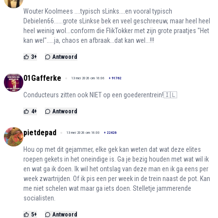
Wouter Koolmees ....typisch sLinks....en vooral typisch
Debielen66......grote sLinkse bek en veel geschreeuw, maar heel heel
heel weinig wol...conform die FlikTokker met zijn grote praatjes "Het
kan wel".....ja, chaos en afbraak...dat kan wel...!!!
3
+
Antwoord
01Gafferke
13 mei 2026 om 16:06
+
91762
Conducteurs zitten ook NIET op een goederentrein!🇮🇱
4
+
Antwoord
pietdepad
13 mei 2026 om 16:00
+
22426
Hou op met dit gejammer, elke gek kan weten dat wat deze elites
roepen gekets in het oneindige is. Ga je bezig houden met wat wil ik
en wat ga ik doen. Ik wil het ontslag van deze man en ik ga eens per
week zwartrijden. Of ik pis een per week in de trein naast de pot. Kan
me niet schelen wat maar ga iets doen. Stelletje jammerende
socialisten.
5
+
Antwoord