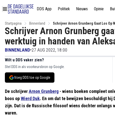
DDS App
Politiek
Nieuws
Opinie
Bui
Startpagina
Binnenland
Schrijver Arnon Grunberg Gaat Los Op W
Schrijver Arnon Grunberg gaat
werktuig in handen van Aleks
BINNENLAND
•
27 AUG 2022, 18:00
Wilt u DDS vaker zien?
Stel DDS in als voorkeursbron op Google.
Voeg DDS toe op Google
De schrijver
Arnon Grunberg
- wiens boeken compleet onlee
boos op
Wierd Duk
. En om dat te bewijzen beschuldigt hij
zijn. Dat is de Russische filosoof wiens dochter onlangs
waren.