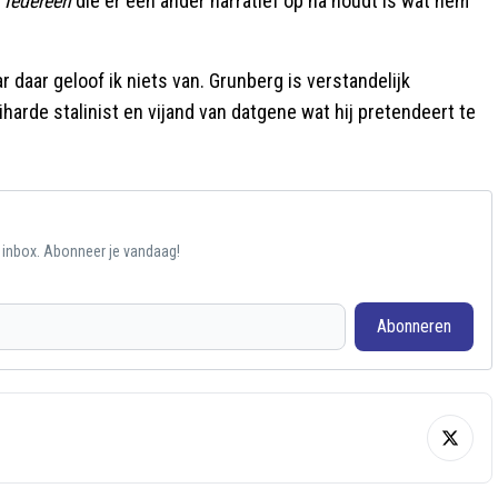
.
Iedereen
die er een ander narratief op na houdt is wat hem
r daar geloof ik niets van. Grunberg is verstandelijk
harde stalinist en vijand van datgene wat hij pretendeert te
e inbox. Abonneer je vandaag!
Abonneren