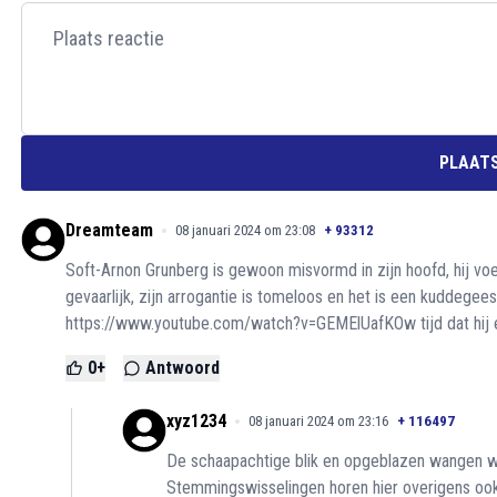
PLAATS
Dreamteam
08 januari 2024 om 23:08
+
93312
Soft-Arnon Grunberg is gewoon misvormd in zijn hoofd, hij v
gevaarlijk, zijn arrogantie is tomeloos en het is een kuddegeest
https://www.youtube.com/watch?v=GEMElUafKOw
tijd dat hi
0
+
Antwoord
xyz1234
08 januari 2024 om 23:16
+
116497
De schaapachtige blik en opgeblazen wangen w
Stemmingswisselingen horen hier overigens ook b