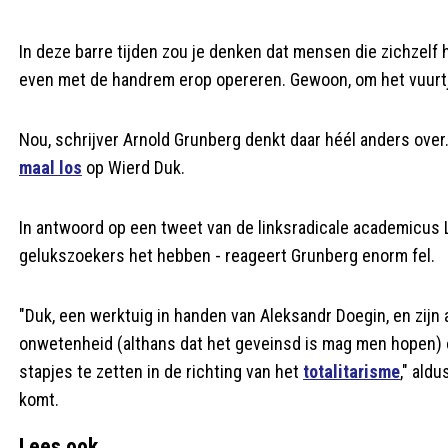
In deze barre tijden zou je denken dat mensen die zichzelf 
even met de handrem erop opereren. Gewoon, om het vuurtje
Nou, schrijver Arnold Grunberg denkt daar héél anders over
maal los
op Wierd Duk.
In antwoord op een tweet van de linksradicale academicus L
gelukszoekers het hebben - reageert Grunberg enorm fel.
"Duk, een werktuig in handen van Aleksandr Doegin, en zijn
onwetenheid (althans dat het geveinsd is mag men hopen) o
stapjes te zetten in de richting van het
totalitarisme
," ald
komt.
Lees ook