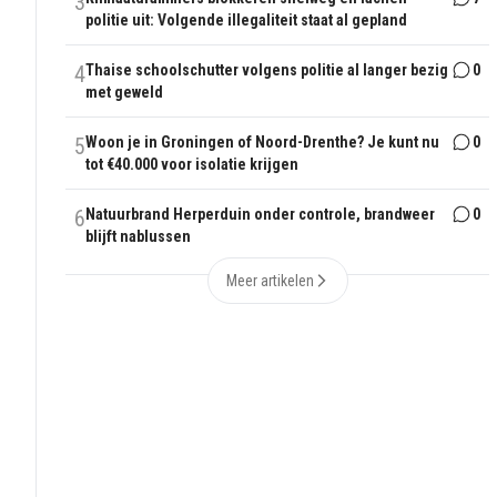
3
politie uit: Volgende illegaliteit staat al gepland
4
Thaise schoolschutter volgens politie al langer bezig
0
met geweld
5
Woon je in Groningen of Noord-Drenthe? Je kunt nu
0
tot €40.000 voor isolatie krijgen
6
Natuurbrand Herperduin onder controle, brandweer
0
blijft nablussen
Meer artikelen