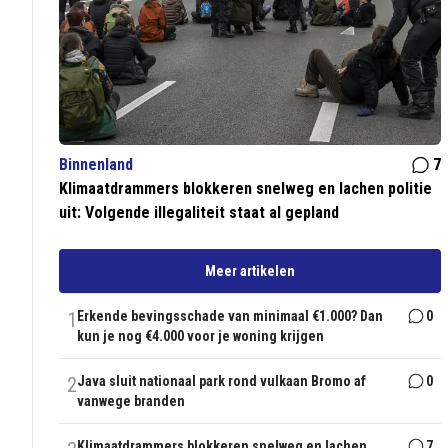
Binnenland
7
Klimaatdrammers blokkeren snelweg en lachen politie
uit: Volgende illegaliteit staat al gepland
Meer artikelen
1
Erkende bevingsschade van minimaal €1.000? Dan
0
kun je nog €4.000 voor je woning krijgen
2
Java sluit nationaal park rond vulkaan Bromo af
0
vanwege branden
Klimaatdrammers blokkeren snelweg en lachen
7