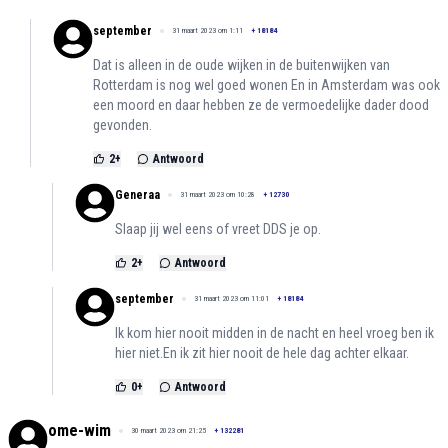
september
31 maart 2023 om 1:11
+
18184
Dat is alleen in de oude wijken in de buitenwijken van
Rotterdam is nog wel goed wonen En in Amsterdam was ook
een moord en daar hebben ze de vermoedelijke dader dood
gevonden.
2
+
Antwoord
Generaa
31 maart 2023 om 10:28
+
12730
Slaap jij wel eens of vreet DDS je op.
2
+
Antwoord
september
31 maart 2023 om 11:01
+
18184
Ik kom hier nooit midden in de nacht en heel vroeg ben ik
hier niet.En ik zit hier nooit de hele dag achter elkaar.
0
+
Antwoord
ome-wim
30 maart 2023 om 21:25
+
132281