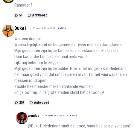
Ramadan?
5
+
Antwoord
Duke1
30 maart 2023 om 18:08
+
32713
Wat een drama!
Waarschijnlijk komt de burgemeester weer met een dooddoener
Mijn gedachten zijn bij de familie en nabestaanden. Bla bla bla…..
Daar koopt die familie helemaal niets voor!
Lijkt mij beter om te zeggen
Mijn gedachten zijn bij de politie. Hoe is het mogelijk dat Nederland
het maar goed vindt dat randdebielen al van 13 met vuurwapens en
messen rondlopen.
Zachte heelmeester maken stinkende wonden!
En geloof mij, in de grote steden stinkt het behoorlijk!
25
+
Antwoord
armilus
30 maart 2023 om 18:12
+
7552
@Duke1, Nederland vindt dat goed, waar haal je dat vandaan?