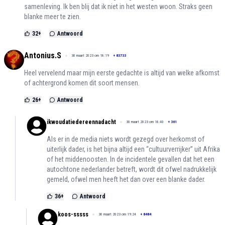
samenleving. Ik ben blij dat ik niet in het westen woon. Straks geen
blanke meer te zien.
32
+
Antwoord
Antonius.S
30 maart 2023 om 18:19
+
83733
Heel vervelend maar mijn eerste gedachte is altijd van welke afkomst
of achtergrond komen dit soort mensen.
26
+
Antwoord
ikwoudatiedereennadacht
30 maart 2023 om 18:40
+
361
Als er in de media niets wordt gezegd over herkomst of
uiterlijk dader, is het bijna altijd een “cultuurverrijker” uit Afrika
of het middenoosten. In de incidentele gevallen dat het een
autochtone nederlander betreft, wordt dit ofwel nadrukkelijk
gemeld, ofwel men heeft het dan over een blanke dader.
36
+
Antwoord
koos-sssss
30 maart 2023 om 19:24
+
8484