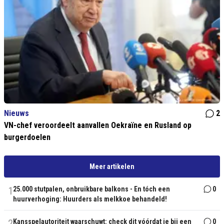
Nieuws
2
VN-chef veroordeelt aanvallen Oekraïne en Rusland op
burgerdoelen
Meer artikelen
1
25.000 stutpalen, onbruikbare balkons - En tóch een
0
huurverhoging: Huurders als melkkoe behandeld!
2
Kansspelautoriteit waarschuwt: check dit vóórdat je bij een
0