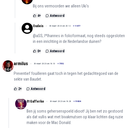
Bij ons vermoorden we alleen Uki's
4
+
Antwoord
Oudeis
30 maart 2023 om 20:12
+
11477
@aSS, l*lhannes in folioformaat, nog steeds opgesloten
in een inrichting in de Nederlandse duinen?
0
+
Antwoord
armilus
30 maart 2023 om 18:10
+
7552
Preventief fouilleren gaat toch in tegen het gedachtegoed van de
sekte van Baudet.
2
+
Antwoord
01Gafferke
30 maart 2023 om 18:28
+
91834
Ben jij soms gehersenspoeld idioot! Jij ben net zo gestoord
als dat vullis wat met bivakmutsen op klaar lichten dag ruzie
maken voor de Mac Donald.