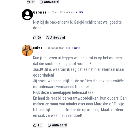
1
+
Antwoord
Generaa
30 maart 2023 om 18:43
+
12730
Niet bij de bakker denk ik. België schijnt het wel goed te
doen.
2
+
Antwoord
Duke1
30 maart 2023 om 19:55
+
32713
Kun jij mij even uitleggen wat de straf is op het moment
dat die snotneuzen gepakt worden?
Juist!! Dit is waarom ik zeg dat ze het hier allemaal maar
goed vinden!
Jij hoort waarschijnlijk bij de softies die deze potentiële
moordenaars vermanend toespreken.
Pluk deze smeerlappen helemaal kaal!
En haal de rest bij de verantwoordelijken, hun ouders! Dan
maken ze maar wat minder over naar Marokko of Turkije.
Uiteindelijk gaat het fout in de opvoeding. Maak ze klein
en raak ze waar het zeer doet!
16
+
Antwoord