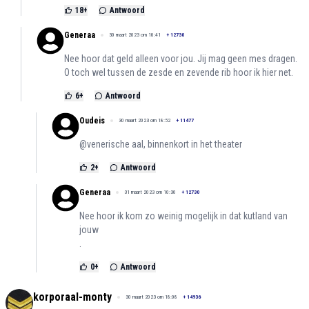
18
+
Antwoord
Generaa
30 maart 2023 om 18:41
+
12730
Nee hoor dat geld alleen voor jou. Jij mag geen mes dragen.
O toch wel tussen de zesde en zevende rib hoor ik hier net.
6
+
Antwoord
Oudeis
30 maart 2023 om 18:52
+
11477
@venerische aal, binnenkort in het theater
2
+
Antwoord
Generaa
31 maart 2023 om 10:30
+
12730
Nee hoor ik kom zo weinig mogelijk in dat kutland van
jouw
.
0
+
Antwoord
korporaal-monty
30 maart 2023 om 18:08
+
14936