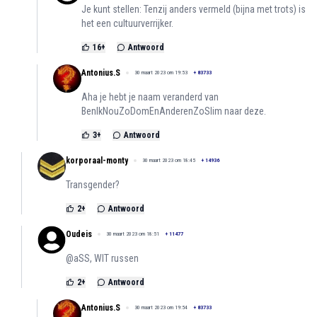
Je kunt stellen: Tenzij anders vermeld (bijna met trots) is
het een cultuurverrijker.
16
+
Antwoord
Antonius.S
30 maart 2023 om 19:53
+
83733
Aha je hebt je naam veranderd van
BenIkNouZoDomEnAnderenZoSlim naar deze.
3
+
Antwoord
korporaal-monty
30 maart 2023 om 18:45
+
14936
Transgender?
2
+
Antwoord
Oudeis
30 maart 2023 om 18:51
+
11477
@aSS, WIT russen
2
+
Antwoord
Antonius.S
30 maart 2023 om 19:54
+
83733