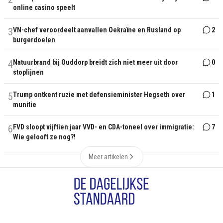
online casino speelt
3
VN-chef veroordeelt aanvallen Oekraïne en Rusland op
2
burgerdoelen
4
Natuurbrand bij Ouddorp breidt zich niet meer uit door
0
stoplijnen
5
Trump ontkent ruzie met defensieminister Hegseth over
1
munitie
6
FVD sloopt vijftien jaar VVD- en CDA-toneel over immigratie:
7
Wie gelooft ze nog?!
Meer artikelen