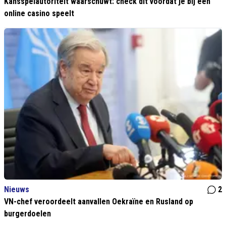
Kansspelautoriteit waarschuwt: check dit vóórdat je bij een
online casino speelt
Nieuws
2
VN-chef veroordeelt aanvallen Oekraïne en Rusland op
burgerdoelen