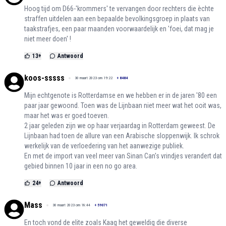
Hoog tijd om D66-'krommers' te vervangen door rechters die èchte
straffen uitdelen aan een bepaalde bevolkingsgroep in plaats van
taakstrafjes, een paar maanden voorwaardelijk en 'foei, dat mag je
niet meer doen' !
13
+
Antwoord
koos-sssss
30 maart 2023 om 19:22
+
8484
Mijn echtgenote is Rotterdamse en we hebben er in de jaren '80 een
paar jaar gewoond. Toen was de Lijnbaan niet meer wat het ooit was,
maar het was er goed toeven.
2 jaar geleden zijn we op haar verjaardag in Rotterdam geweest. De
Lijnbaan had toen de allure van een Arabische sloppenwijk. Ik schrok
werkelijk van de verloedering van het aanwezige publiek.
En met de import van veel meer van Sinan Can's vrindjes verandert dat
gebied binnen 10 jaar in een no go area.
24
+
Antwoord
Mass
30 maart 2023 om 18:44
+
59071
En toch vond de elite zoals Kaag het geweldig die diverse