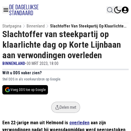
Startpagina
Binnenland
Slachtoffer Van Steekpartij Op Klaarlichte
Slachtoffer van steekpartij op
Dag Op Korte Lijnbaan Aan Verwondingen
Overleden
klaarlichte dag op Korte Lijnbaan
aan verwondingen overleden
BINNENLAND
•
30 MRT 2023, 18:00
Wilt u DDS vaker zien?
Stel DDS in als voorkeursbron op Google.
Voeg DDS toe op Google
Delen met
Een 22-jarige man uit Helmond is
overleden
aan zijn
verwondingen nadat hij woensdagmiddag werd neergestoken