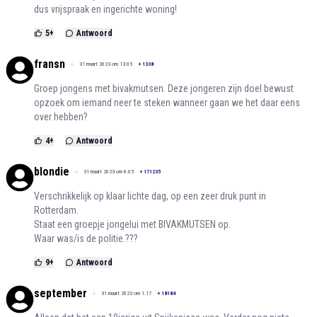
dus vrijspraak en ingerichte woning!
5
+
Antwoord
fransn
31 maart 2023 om 13:05
+
1338
Groep jongens met bivakmutsen. Deze jongeren zijn doel bewust
opzoek om iemand neer te steken wanneer gaan we het daar eens
over hebben?
4
+
Antwoord
blondie
31 maart 2023 om 8:05
+
171235
Verschrikkelijk op klaar lichte dag, op een zeer druk punt in
Rotterdam.
Staat een groepje jongelui met BIVAKMUTSEN op.
Waar was/is de politie.???
9
+
Antwoord
september
31 maart 2023 om 1:17
+
18184