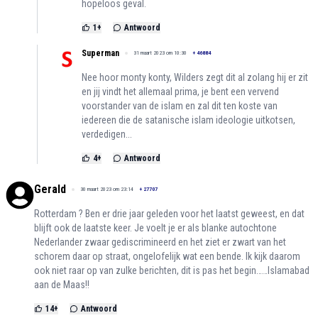
hopeloos geval.
1
+
Antwoord
Superman
31 maart 2023 om 10:30
+
46884
Nee hoor monty konty, Wilders zegt dit al zolang hij er zit
en jij vindt het allemaal prima, je bent een vervend
voorstander van de islam en zal dit ten koste van
iedereen die de satanische islam ideologie uitkotsen,
verdedigen...
4
+
Antwoord
Gerald
30 maart 2023 om 23:14
+
27707
Rotterdam ? Ben er drie jaar geleden voor het laatst geweest, en dat
blijft ook de laatste keer. Je voelt je er als blanke autochtone
Nederlander zwaar gediscrimineerd en het ziet er zwart van het
schorem daar op straat, ongelofelijk wat een bende. Ik kijk daarom
ook niet raar op van zulke berichten, dit is pas het begin……Islamabad
aan de Maas!!
14
+
Antwoord