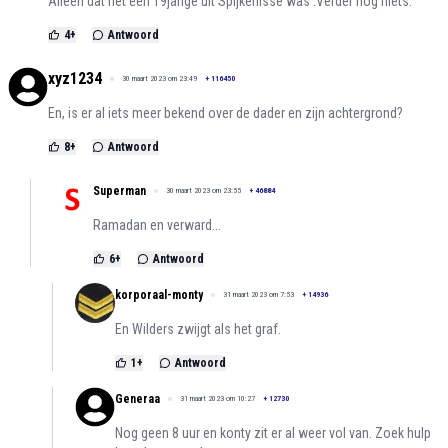
Alleen dat het een 19jarige uit Spijkenisse was .Verder nog niets.
4
+
Antwoord
xyz1234
30 maart 2023 om 23:49
+
116450
En, is er al iets meer bekend over de dader en zijn achtergrond?
8
+
Antwoord
Superman
30 maart 2023 om 23:55
+
46884
Ramadan en verward...
6
+
Antwoord
korporaal-monty
31 maart 2023 om 7:53
+
14936
En Wilders zwijgt als het graf.
1
+
Antwoord
Generaa
31 maart 2023 om 10:27
+
12730
Nog geen 8 uur en konty zit er al weer vol van. Zoek hulp