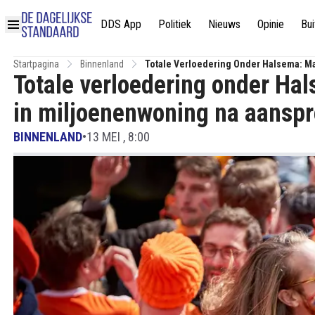
DDS App
Politiek
Nieuws
Opinie
Bui
Startpagina
Binnenland
Totale Verloedering Onder Halsema: M
Totale verloedering onder Ha
Tuig
in miljoenenwoning na aanspr
BINNENLAND
•
13 MEI , 8:00