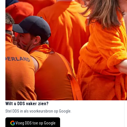
Wilt u DDS vaker zien?
Stel DDS in als voorkeursbron op Google.
Voeg DDS toe op Google