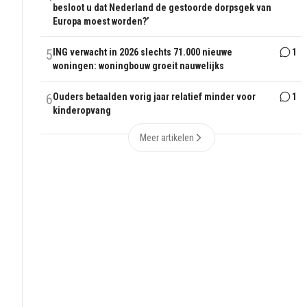
besloot u dat Nederland de gestoorde dorpsgek van
Europa moest worden?’
5
ING verwacht in 2026 slechts 71.000 nieuwe
1
woningen: woningbouw groeit nauwelijks
6
Ouders betaalden vorig jaar relatief minder voor
1
kinderopvang
Meer artikelen