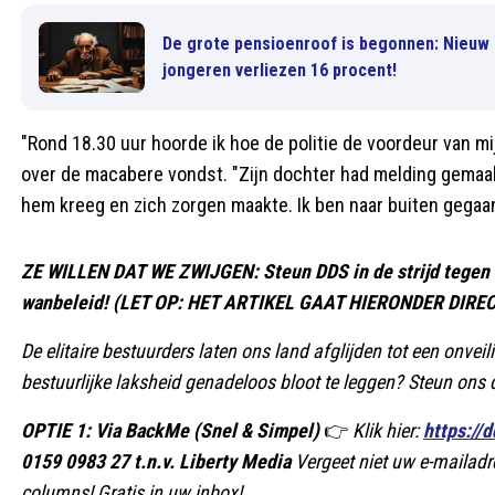
De grote pensioenroof is begonnen: Nieuw s
jongeren verliezen 16 procent!
"Rond 18.30 uur hoorde ik hoe de politie de voordeur van 
over de macabere vondst. "Zijn dochter had melding gemaakt 
hem kreeg en zich zorgen maakte. Ik ben naar buiten gegaan
ZE WILLEN DAT WE ZWIJGEN: Steun DDS in de strijd tegen d
wanbeleid! (LET OP: HET ARTIKEL GAAT HIERONDER DIRE
De elitaire bestuurders laten ons land afglijden tot een onve
bestuurlijke laksheid genadeloos bloot te leggen? Steun ons 
OPTIE 1: Via BackMe (Snel & Simpel)
👉
Klik hier:
https://
0159 0983 27 t.n.v. Liberty Media
Vergeet niet uw e-mailadr
columns! Gratis in uw inbox!