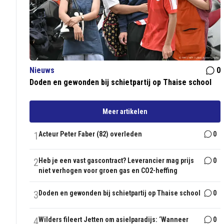
Nieuws
0
Doden en gewonden bij schietpartij op Thaise school
Meer artikelen
1
Acteur Peter Faber (82) overleden
0
2
Heb je een vast gascontract? Leverancier mag prijs
0
niet verhogen voor groen gas en CO2-heffing
3
Doden en gewonden bij schietpartij op Thaise school
0
4
Wilders fileert Jetten om asielparadijs: ‘Wanneer
0