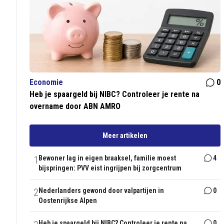
Economie
0
Heb je spaargeld bij NIBC? Controleer je rente na
overname door ABN AMRO
Meer artikelen
1
Bewoner lag in eigen braaksel, familie moest
4
bijspringen: PVV eist ingrijpen bij zorgcentrum
2
Nederlanders gewond door valpartijen in
0
Oostenrijkse Alpen
Heb je spaargeld bij NIBC? Controleer je rente na
0