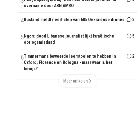
3
overname door ABN AMRO
4
Rusland meldt neerhalen van 605 Oekraïense drones
2
5
Ngo's: dood Libanese journalist lijkt Israëlische
5
oorlogsmisdaad
6
Timmermans beweerde leerstoelen te hebben in
2
Oxford, Florence en Bologna - maar waar is het
bewijs?
Meer artikelen