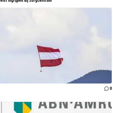
eist ingrijpen bij zorgcentrum
0