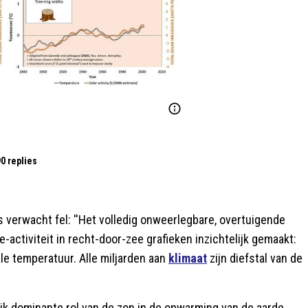
0 replies
 verwacht fel: ''Het volledig onweerlegbare, overtuigende
-activiteit in recht-door-zee grafieken inzichtelijk gemaakt:
le temperatuur. Alle miljarden aan
klimaat
zijn diefstal van de
jk dominante rol van de zon in de opwarming van de aarde,