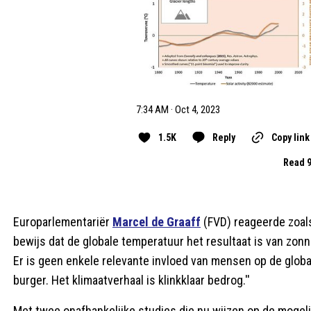
7:34 AM · Oct 4, 2023
1.5K
Reply
Copy link
Read 9
Europarlementariër
Marcel de Graaff
(FVD) reageerde zoals
bewijs dat de globale temperatuur het resultaat is van zonne
Er is geen enkele relevante invloed van mensen op de globa
burger. Het klimaatverhaal is klinkklaar bedrog.''
Met twee onafhankelijke studies die nu wijzen op de mogeli