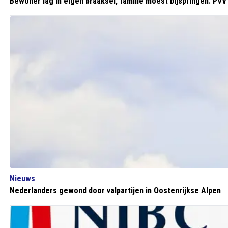
Bewoner lag in eigen braaksel, familie moest bijspringen: PVV 
Nieuws
Nederlanders gewond door valpartijen in Oostenrijkse Alpen