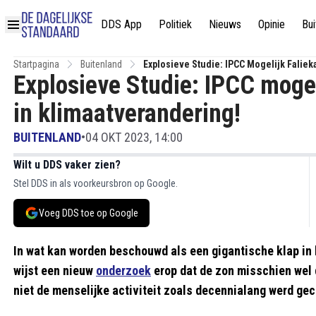
DDS App
Politiek
Nieuws
Opinie
Bui
Startpagina
Buitenland
Explosieve Studie: IPCC Mogelijk Faliek
Explosieve Studie: IPCC mogeli
in klimaatverandering!
BUITENLAND
•
04 OKT 2023, 14:00
Wilt u DDS vaker zien?
Stel DDS in als voorkeursbron op Google.
Voeg DDS toe op Google
In wat kan worden beschouwd als een gigantische klap in 
wijst een nieuw
onderzoek
erop dat de zon misschien wel 
niet de menselijke activiteit zoals decennialang werd gec