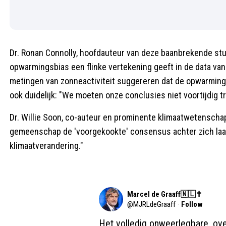
Dr. Ronan Connolly, hoofdauteur van deze baanbrekende stud
opwarmingsbias een flinke vertekening geeft in de data va
metingen van zonneactiviteit suggereren dat de opwarming 
ook duidelijk: "We moeten onze conclusies niet voortijdig 
Dr. Willie Soon, co-auteur en prominente klimaatwetenschap
gemeenschap de 'voorgekookte' consensus achter zich laat
klimaatverandering."
Marcel de Graaff🇳🇱✝️
@
MJRLdeGraaff
·
Follow
Het volledig onweerlegbare, ove