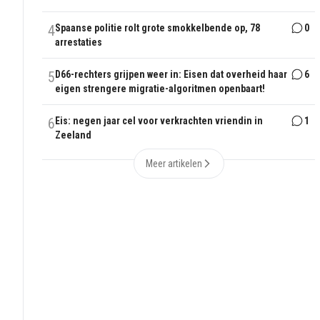
4
Spaanse politie rolt grote smokkelbende op, 78
0
arrestaties
5
D66-rechters grijpen weer in: Eisen dat overheid haar
6
eigen strengere migratie-algoritmen openbaart!
6
Eis: negen jaar cel voor verkrachten vriendin in
1
Zeeland
Meer artikelen