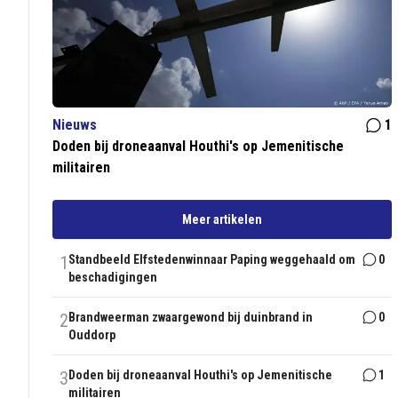
Nieuws
1
Doden bij droneaanval Houthi's op Jemenitische
militairen
Meer artikelen
1
Standbeeld Elfstedenwinnaar Paping weggehaald om
0
beschadigingen
2
Brandweerman zwaargewond bij duinbrand in
0
Ouddorp
3
Doden bij droneaanval Houthi's op Jemenitische
1
militairen