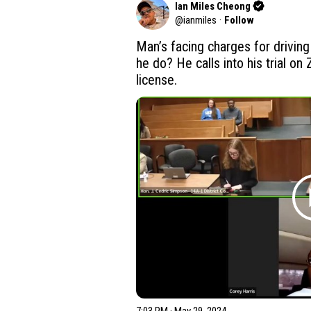
Ian Miles Cheong
@
ianmiles
·
Follow
Man’s facing charges for driving
he do? He calls into his trial on
license.  
7:03 PM · May 29, 2024