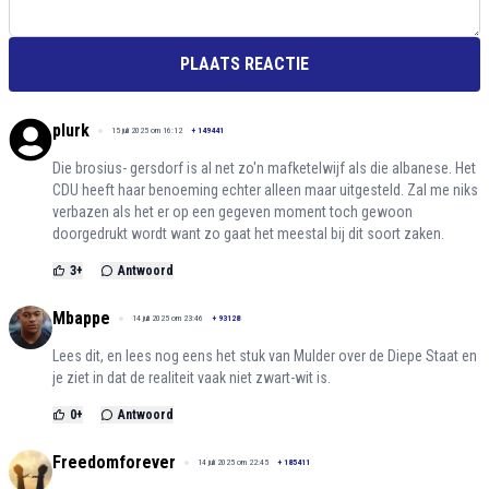
PLAATS REACTIE
plurk
15 juli 2025 om 16:12
+
149441
Die brosius- gersdorf is al net zo'n mafketelwijf als die albanese. Het
CDU heeft haar benoeming echter alleen maar uitgesteld. Zal me niks
verbazen als het er op een gegeven moment toch gewoon
doorgedrukt wordt want zo gaat het meestal bij dit soort zaken.
3
+
Antwoord
Mbappe
14 juli 2025 om 23:46
+
93128
Lees dit, en lees nog eens het stuk van Mulder over de Diepe Staat en
je ziet in dat de realiteit vaak niet zwart-wit is.
0
+
Antwoord
Freedomforever
14 juli 2025 om 22:45
+
185411