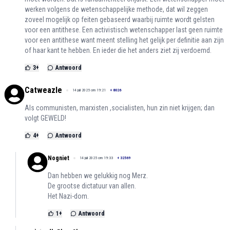
werken volgens de wetenschappelijke methode, dat wil zeggen
zoveel mogelijk op feiten gebaseerd waarbij ruimte wordt gelsten
voor een antithese. Een activistisch wetenschapper last geen ruimte
voor een antithese want meent stelling het gelijk per definitie aan zijn
of haar kant te hebben. En ieder die het anders ziet zij verdoemd.
3
+
Antwoord
Catweazle
14 juli 2025 om 19:21
+
8026
Als communisten, marxisten ,socialisten, hun zin niet krijgen; dan
volgt GEWELD!
4
+
Antwoord
Nogniet
14 juli 2025 om 19:33
+
32569
Dan hebben we gelukkig nog Merz.
De grootse dictatuur van allen.
Het Nazi-dom.
1
+
Antwoord