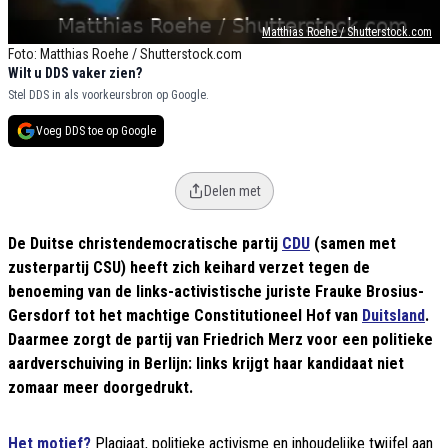
Matthias Roehe / Shutterstock.com
Foto: Matthias Roehe / Shutterstock.com
Wilt u DDS vaker zien?
Stel DDS in als voorkeursbron op Google.
Voeg DDS toe op Google
Delen met
De Duitse christendemocratische partij
CDU
(samen met
zusterpartij CSU) heeft zich keihard verzet tegen de
benoeming van de links-activistische juriste Frauke Brosius-
Gersdorf tot het machtige Constitutioneel Hof van
Duitsland
.
Daarmee zorgt de partij van Friedrich Merz voor een politieke
aardverschuiving in Berlijn: links krijgt haar kandidaat niet
zomaar meer doorgedrukt.
Het motief?
Plagiaat, politieke activisme en inhoudelijke twijfel aan