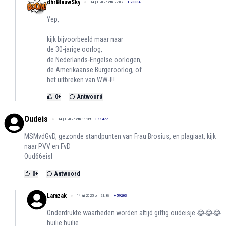
dhrBlauwSky
14 juli 2025 om 22:07
+
20034
Yep,
kijk bijvoorbeeld maar naar
de 30-jarige oorlog,
de Nederlands-Engelse oorlogen,
de Amerikaanse Burgeroorlog, of
het uitbreken van WW-I!!
0
+
Antwoord
Oudeis
14 juli 2025 om 18:39
+
11477
MSMvdGvD, gezonde standpunten van Frau Brosius, en plagiaat, kijk
naar PVV en FvD
Oud66eisl
0
+
Antwoord
Lamzak
14 juli 2025 om 21:38
+
59203
Onderdrukte waarheden worden altijd giftig oudeisje 😂😂😂
huilie huilie