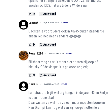
tijdens het strengste asielbeleid ooit, zal het muisstil
worden op DDS, net als tijdens Wilders nul.
1
+
Antwoord
Lamzak
14 juli 2025 om 21:39
+
59203
Dachten je voorouders ook in 40/45 buitenstaandertje
alleen liep het ineens anders 😂😂😂
2
+
Antwoord
Roger1234
15 juli 2025 om 14:29
+
35069
Blijkbaar mag dit stuk stont niet posten bij joop of
bleusky. Of de viespeuk is gewoon te gierig.
0
+
Antwoord
Oudeis
15 juli 2025 om 17:07
+
11477
Lamstraal, je blijft wel erg hangen in de jaren 40 en Berlijn
is een mooie stad
Daar wisten ze wel hoe ze een muur moesten bouwen,
Herr Drumpf kan nog wat van zijn co-patriotten leren