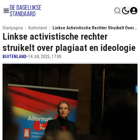
Startpagina
Buitenland
Linkse Activistische Rechter Struikelt Over
Linkse activistische rechter
Plagiaat En Ideologie
struikelt over plagiaat en ideologie
BUITENLAND
•
14 JUL 2025, 17:00