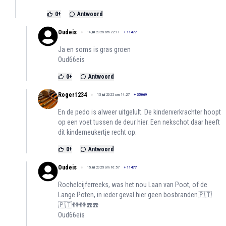
0
+
Antwoord
Oudeis
14 juli 2025 om 22:11
+
11477
Ja en soms is gras groen
Oud66eis
0
+
Antwoord
Roger1234
15 juli 2025 om 14:27
+
35069
En de pedo is alweer uitgelult. De kinderverkrachter hoopt
op een voet tussen de deur hier. Een nekschot daar heeft
dit kinderneukertje recht op.
0
+
Antwoord
Oudeis
15 juli 2025 om 16:57
+
11477
Rochelcijferreeks, was het nou Laan van Poot, of de
Lange Poten, in ieder geval hier geen bosbranden🇵🇹
🇵🇹👫👫☎️☎️
Oud66eis