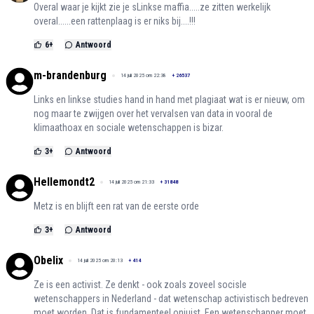
Overal waar je kijkt zie je sLinkse maffia.....ze zitten werkelijk
overal......een rattenplaag is er niks bij....!!!
6
+
Antwoord
m-brandenburg
14 juli 2025 om 22:38
+
26537
Links en linkse studies hand in hand met plagiaat wat is er nieuw, om
nog maar te zwijgen over het vervalsen van data in vooral de
klimaathoax en sociale wetenschappen is bizar.
3
+
Antwoord
Hellemondt2
14 juli 2025 om 21:33
+
31848
Metz is en blijft een rat van de eerste orde
3
+
Antwoord
Obelix
14 juli 2025 om 20:13
+
414
Ze is een activist. Ze denkt - ook zoals zoveel socisle
wetenschappers in Nederland - dat wetenschap activistisch bedreven
moet worden. Dat is fundamenteel onjuist. Een wetenschapper moet