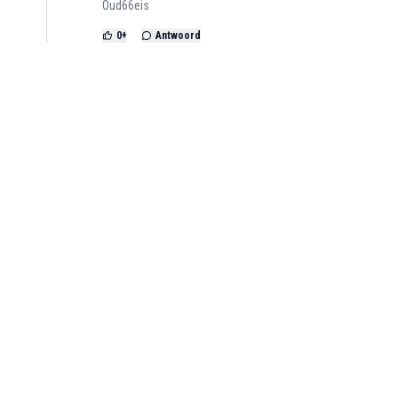
Oud66eis
0
+
Antwoord