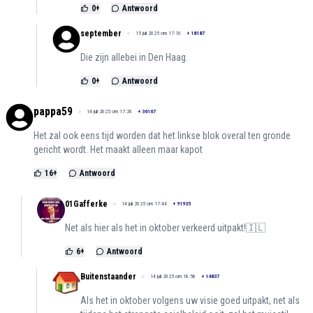
0
+
Antwoord
september
15 juli 2025 om 17:10
+
18187
Die zijn allebei in Den Haag.
0
+
Antwoord
pappa59
14 juli 2025 om 17:26
+
36167
Het zal ook eens tijd worden dat het linkse blok overal ten gronde
gericht wordt. Het maakt alleen maar kapot
16
+
Antwoord
01Gafferke
14 juli 2025 om 17:44
+
91935
Net als hier als het in oktober verkeerd uitpakt!🇮🇱
6
+
Antwoord
Buitenstaander
14 juli 2025 om 18:58
+
14837
Als het in oktober volgens uw visie goed uitpakt, net als