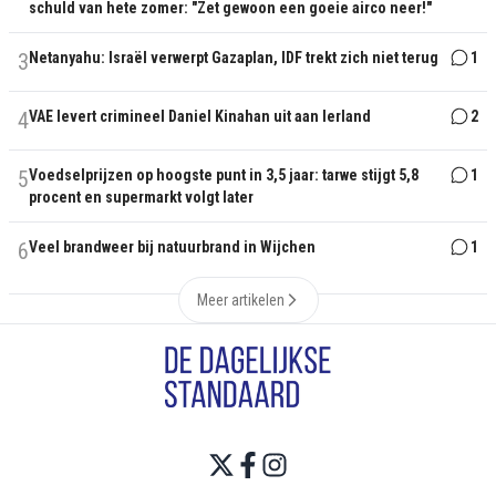
schuld van hete zomer: "Zet gewoon een goeie airco neer!"
3
Netanyahu: Israël verwerpt Gazaplan, IDF trekt zich niet terug
1
4
VAE levert crimineel Daniel Kinahan uit aan Ierland
2
5
Voedselprijzen op hoogste punt in 3,5 jaar: tarwe stijgt 5,8
1
procent en supermarkt volgt later
6
Veel brandweer bij natuurbrand in Wijchen
1
Meer artikelen