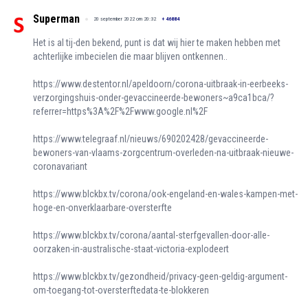
Superman
20 september 2022 om 20:32
+
46884
Het is al tij-den bekend, punt is dat wij hier te maken hebben met
achterlijke imbecielen die maar blijven ontkennen..
https://www.destentor.nl/apeldoorn/corona-uitbraak-in-eerbeeks-
verzorgingshuis-onder-gevaccineerde-bewoners~a9ca1bca/?
referrer=https%3A%2F%2Fwww.google.nl%2F
https://www.telegraaf.nl/nieuws/690202428/gevaccineerde-
bewoners-van-vlaams-zorgcentrum-overleden-na-uitbraak-nieuwe-
coronavariant
https://www.blckbx.tv/corona/ook-engeland-en-wales-kampen-met-
hoge-en-onverklaarbare-oversterfte
https://www.blckbx.tv/corona/aantal-sterfgevallen-door-alle-
oorzaken-in-australische-staat-victoria-explodeert
https://www.blckbx.tv/gezondheid/privacy-geen-geldig-argument-
om-toegang-tot-oversterftedata-te-blokkeren