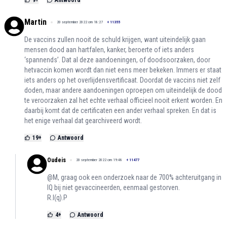
9
+
Antwoord
Martin
20 september 2022 om 18:27
+
11355
De vaccins zullen nooit de schuld krijgen, want uiteindelijk gaan
mensen dood aan hartfalen, kanker, beroerte of iets anders
‘spannends’. Dat al deze aandoeningen, of doodsoorzaken, door
hetvaccin komen wordt dan niet eens meer bekeken. Immers er staat
iets anders op het overlijdensvertificaat. Doordat de vaccins niet zelf
doden, maar andere aandoeningen oproepen om uiteindelijk de dood
te veroorzaken zal het echte verhaal officieel nooit erkent worden. En
daarbij komt dat de certificaten een ander verhaal spreken. En dat is
het enige verhaal dat gearchiveerd wordt.
19
+
Antwoord
Oudeis
20 september 2022 om 19:48
+
11477
@M, graag ook een onderzoek naar de 700% achteruitgang in
IQ bij niet gevaccineerden, eenmaal gestorven.
R.I(q).P
4
+
Antwoord