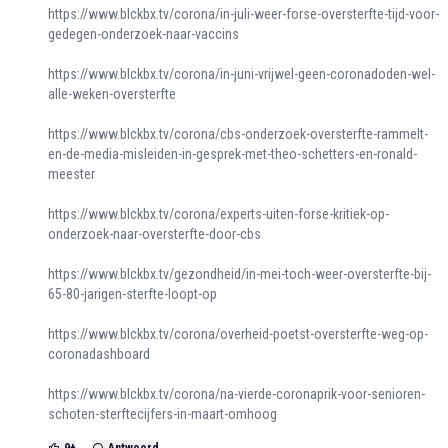
https://www.blckbx.tv/corona/in-juli-weer-forse-oversterfte-tijd-voor-
gedegen-onderzoek-naar-vaccins
https://www.blckbx.tv/corona/in-juni-vrijwel-geen-coronadoden-wel-
alle-weken-oversterfte
https://www.blckbx.tv/corona/cbs-onderzoek-oversterfte-rammelt-
en-de-media-misleiden-in-gesprek-met-theo-schetters-en-ronald-
meester
https://www.blckbx.tv/corona/experts-uiten-forse-kritiek-op-
onderzoek-naar-oversterfte-door-cbs
https://www.blckbx.tv/gezondheid/in-mei-toch-weer-oversterfte-bij-
65-80-jarigen-sterfte-loopt-op
https://www.blckbx.tv/corona/overheid-poetst-oversterfte-weg-op-
coronadashboard
https://www.blckbx.tv/corona/na-vierde-coronaprik-voor-senioren-
schoten-sterftecijfers-in-maart-omhoog