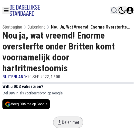
Startpagina
Buitenland
Nou Ja, Wat Vreemd! Enorme Oversterfte
Nou ja, wat vreemd! Enorme
Onder Britten Komt Voornamelijk Door
Hartritmestoornis
oversterfte onder Britten komt
voornamelijk door
hartritmestoornis
BUITENLAND
•
20 SEP 2022, 17:00
Wilt u DDS vaker zien?
Stel DDS in als voorkeursbron op Google.
Voeg DDS toe op Google
Delen met