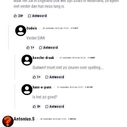
Maar het zal in Engeland ook wel zijn zoals in Nederland, ze kijken
niet verder dan hun neus lang is.
24
+
Antwoord
Oudeis
20 september 2022 om 19:53
+
11477
Verder DAN
1
+
Antwoord
bosche-draak
21 september 2022 om 10:32
+
16687
Oudweif moet niet zo zeuren over spelling....
1
+
Antwoord
hans-e-pans
21 september 2022 om 13:57
+
41165
Is het zo goed?
0
+
Antwoord
Antonius.S
20 september 2022 om 17:42
+
83733