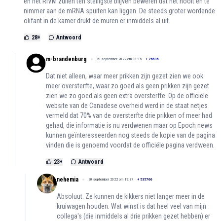
en het RIVM zullen ten stelligste blijven beweren dat het nooit en te
nimmer aan de mRNA spuiten kan liggen. De steeds groter wordende
olifant in de kamer drukt de muren er inmiddels al uit.
28
+
Antwoord
m-brandenburg
20 september 2022 om 18:15
+
26536
Dat niet alleen, waar meer prikken zijn gezet zien we ook
meer oversterfte, waar zo goed als geen prikken zijn gezet
zien we zo goed als geen extra oversterfte. Op de officiële
website van de Canadese overheid werd in de staat netjes
vermeld dat 70% van de oversterfte drie prikken of meer had
gehad, die informatie is nu verdwenen maar op Epoch news
kunnen geïnteresseerden nog steeds de kopie van de pagina
vinden die is genoemd voordat de officiële pagina verdween.
23
+
Antwoord
nehemia
20 september 2022 om 19:37
+
535766
Absoluut. Ze kunnen de kikkers niet langer meer in de
kruiwagen houden. Wat winst is dat heel veel van mijn
collega's (die inmiddels al drie prikken gezet hebben) er