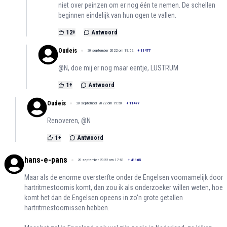
niet over peinzen om er nog één te nemen. De schellen
beginnen eindelijk van hun ogen te vallen.
12
+
Antwoord
Oudeis
20 september 2022 om 19:52
+
11477
@N, doe mij er nog maar eentje, LUSTRUM
1
+
Antwoord
Oudeis
20 september 2022 om 19:50
+
11477
Renoveren, @N
1
+
Antwoord
hans-e-pans
20 september 2022 om 17:51
+
41165
Maar als de enorme oversterfte onder de Engelsen voornamelijk door
hartritmestoornis komt, dan zou ik als onderzoeker willen weten, hoe
komt het dan de Engelsen opeens in zo'n grote getallen
hartritmestoornissen hebben.