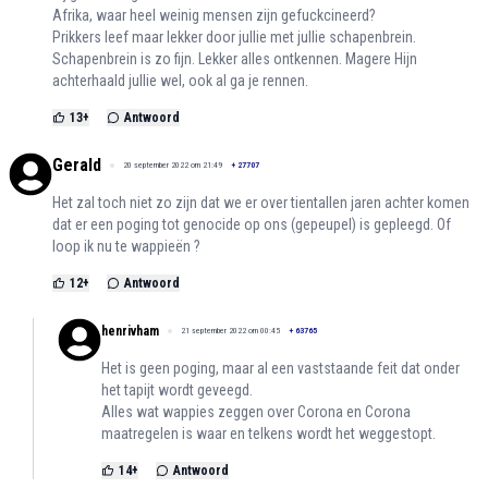
Afrika, waar heel weinig mensen zijn gefuckcineerd?
Prikkers leef maar lekker door jullie met jullie schapenbrein.
Schapenbrein is zo fijn. Lekker alles ontkennen. Magere Hijn
achterhaald jullie wel, ook al ga je rennen.
13
+
Antwoord
Gerald
20 september 2022 om 21:49
+
27707
Het zal toch niet zo zijn dat we er over tientallen jaren achter komen
dat er een poging tot genocide op ons (gepeupel) is gepleegd. Of
loop ik nu te wappieën ?
12
+
Antwoord
henrivham
21 september 2022 om 00:45
+
63765
Het is geen poging, maar al een vaststaande feit dat onder
het tapijt wordt geveegd.
Alles wat wappies zeggen over Corona en Corona
maatregelen is waar en telkens wordt het weggestopt.
14
+
Antwoord