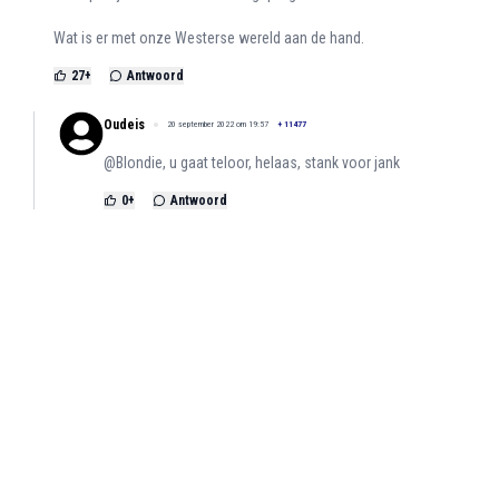
Wat is er met onze Westerse wereld aan de hand.
27
+
Antwoord
Oudeis
20 september 2022 om 19:57
+
11477
@Blondie, u gaat teloor, helaas, stank voor jank
0
+
Antwoord