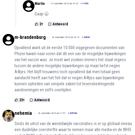
Martin
21 september 2022 om 10:32
+
11355
Gaap 🥱
2
+
Antwoord
m-brandenburg
20 september 2022 om 18:13
+
26536
Opvallend want uit de eerste 10.000 vrijgegeven documenten van
Phizer kwam naar voren dat dit een van de mogelijke bijwerkingen
van het vaccin was. Je moet wel zoeken immers het staat ergens
tussen de andere mogelijke bijwerkingen op maar liefst negen
A4tjes. Het blijft trouwens toch opvallend dat men totaal geen
aandacht heeft aan het feit dat er negen A4tjes aan bijwerkingen
kunnen optreden van simpele zaken tot levensbedreigende
aandoeningen en zelfs overlijden.
23
+
Antwoord
nehemia
20 september 2022 om 17:57
+
535766
Sinds de uitrol van de wereldwijde vaccinaties is er op globaal niveau
een duidelijke oversterfte waar te nemen maar alle media en de WHO