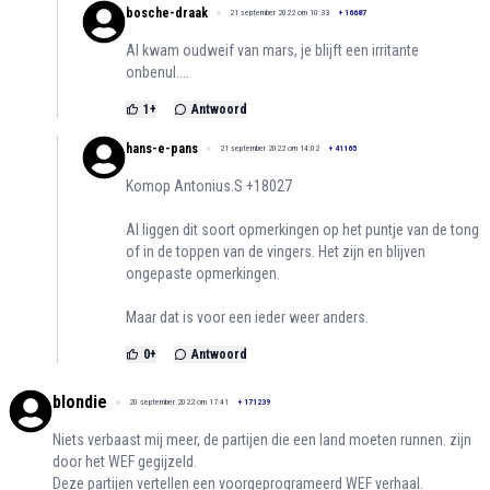
bosche-draak
21 september 2022 om 10:33
+
16687
Al kwam oudweif van mars, je blijft een irritante
onbenul....
1
+
Antwoord
hans-e-pans
21 september 2022 om 14:02
+
41165
Komop Antonius.S +18027
Al liggen dit soort opmerkingen op het puntje van de tong
of in de toppen van de vingers. Het zijn en blijven
ongepaste opmerkingen.
Maar dat is voor een ieder weer anders.
0
+
Antwoord
blondie
20 september 2022 om 17:41
+
171239
Niets verbaast mij meer, de partijen die een land moeten runnen. zijn
door het WEF gegijzeld.
Deze partijen vertellen een voorgeprogrameerd WEF verhaal.