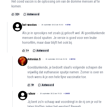
Het covid vaccin is de oplossing om van de domme mensen af te
komen.
32
+
Antwoord
het-westen
20 september 2022 om 18:43
+
6758
Als je in sprookjes net zoals jij gelooft wel. Al goeddunkende
mensen dood spuiten. Je versie is goed voor een leuke
horrorfilm, maar daar blijft het ook bij.
1
+
Antwoord
Antonius.S
20 september 2022 om 18:54
+
83733
Goeddunkende, je bedoelt slaafs volgende schapen die
vrijwillig dat euthanasie spuitje namen. Zomer is over en
toch wens ik je een hele fijne vaccinatie toe.
9
+
Antwoord
ralnov
20 september 2022 om 19:23
+
20055
Jij bent zo'n schaap wat voordringt in de rij om je vol te
laten blaffen zeker het-westen? Beeeeh