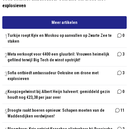
explosieven
Meer artikelen
1
Turkije roept Kyiv en Moskou op aanvallen op Zwarte Zee te
0
staken
2
Meta verkoopt voor €400 een gluurbril: Vrouwen heimelijk
3
gefilmd terwijl Big Tech de winst opstrijkt!
3
Sofia ontbiedt ambassadeur Oekraïne om drone met
3
explosieven
4
Koopzegelwinst bij Albert Heijn halveert: gemiddeld gezin
0
houdt nog €23,38 per jaar over
5
Droogte raakt boeren opnieuw: Schapen moeten van de
11
Waddendijken verdwijnen!