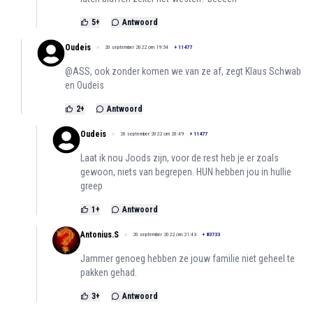
5
+
Antwoord
Oudeis
20 september 2022 om 19:54
+
11477
@ASS, ook zonder komen we van ze af, zegt Klaus Schwab
en Oudeis
2
+
Antwoord
Oudeis
20 september 2022 om 20:49
+
11477
Laat ik nou Joods zijn, voor de rest heb je er zoals
gewoon, niets van begrepen. HUN hebben jou in hullie
greep
1
+
Antwoord
Antonius.S
20 september 2022 om 21:43
+
83733
Jammer genoeg hebben ze jouw familie niet geheel te
pakken gehad.
3
+
Antwoord