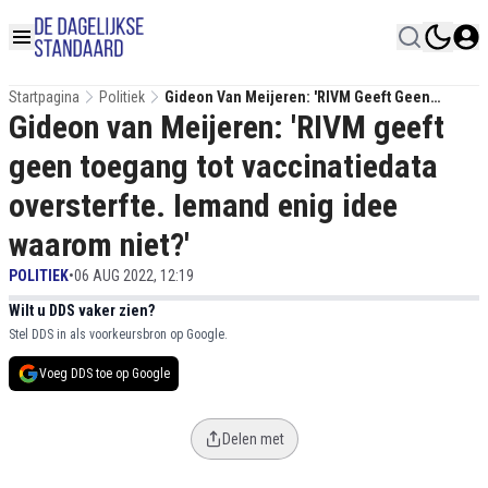
Startpagina
Politiek
Gideon Van Meijeren: 'RIVM Geeft Geen
Gideon van Meijeren: 'RIVM geeft
Toegang Tot Vaccinatiedata Oversterfte.
Iemand Enig Idee Waarom Niet?'
geen toegang tot vaccinatiedata
oversterfte. Iemand enig idee
waarom niet?'
POLITIEK
•
06 AUG 2022, 12:19
Wilt u DDS vaker zien?
Stel DDS in als voorkeursbron op Google.
Voeg DDS toe op Google
Delen met