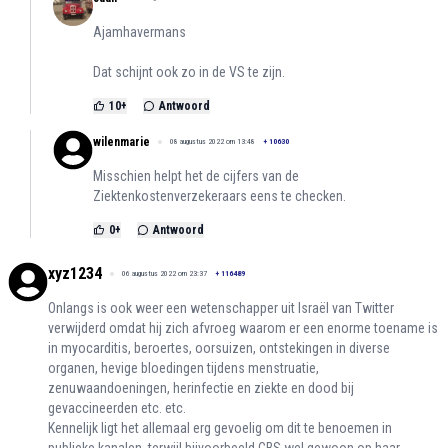
Ajamhavermans
Dat schijnt ook zo in de VS te zijn.
10
+
Antwoord
wilenmarie
08 augustus 2022 om 13:48
+
10630
Misschien helpt het de cijfers van de
Ziektenkostenverzekeraars eens te checken.
0
+
Antwoord
xyz1234
06 augustus 2022 om 23:37
+
116489
Onlangs is ook weer een wetenschapper uit Israël van Twitter
verwijderd omdat hij zich afvroeg waarom er een enorme toename is
in myocarditis, beroertes, oorsuizen, ontstekingen in diverse
organen, hevige bloedingen tijdens menstruatie,
zenuwaandoeningen, herinfectie en ziekte en dood bij
gevaccineerden etc. etc.
Kennelijk ligt het allemaal erg gevoelig om dit te benoemen in