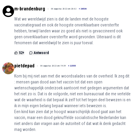
m-brandenburg
06 augustus 2022 om 20:02
+
26536
Wat we wereldwijd zien is dat de landen met de hoogste
vaccinatiegraad en ook de hoogste onverklaarbare oversterfte
hebben, terwijl landen waar zo goed als niet is gevaccineerd ook
geen onverklaarbare oversterfte word gevonden. Uiteraard is dit
fenomeen dat wereldwijd te zien is puur toeval.
52
+
Antwoord
pietdepad
06 augustus 2022 om 19:39
+
22555
Kom bij mij niet aan met die woordsalades van de overheid. Ik zeg dit
: mensen gaan dood aan het vaccin tot dat een open
wetenschappelijk onderzoek aantoont met gedegen argumenten dat
het niet zo is. Dat is de volgorde, niet een bureaucraat die me vertelde
wat de waarheid is dat bepaal ik zelf tot het tegen deel bewezen is en
ik in mijn eigen belang bepaal wanneer iets bewezen is.
Een kind kan zien dat je hoogst waarschijnlijk dood gaat aan het
vaccin, maar een dood geknuffelde socialistische Nederlander kan
niet anders dan vragen aan de autoriteit of dat wat ik denk gedacht
mag worden.