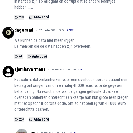
instanties zijn zo arrogant en corrupt dat ze andere baantjes
hebben.......
23
+
Antwoord
dageraad
07 augustus 2022 om 10:06
+
77321
We kunnen de data niet meer krijgen.
De mensen die de data hadden zijn overleden.
6
+
Antwoord
ajamhavermans
07 augustus 2022 om 7:35
+
50
Het schijnt dat ziekenhuizen voor een overleden corona patiënt een
bedrag ontvangen van om en nabij 41.000. euro voor de gegeven
behandeling. Nu wordt in de wandelgangen gefluisterd dat veel
overleden patiënten onterecht een kaartje aan hun grote teen kregen
met het opschrift corona dode, om zo het bedrag van 41.000. euro
onterecht te cashen.
25
+
Antwoord
Juan
07 augustus 2022 om 10:33
+
15743