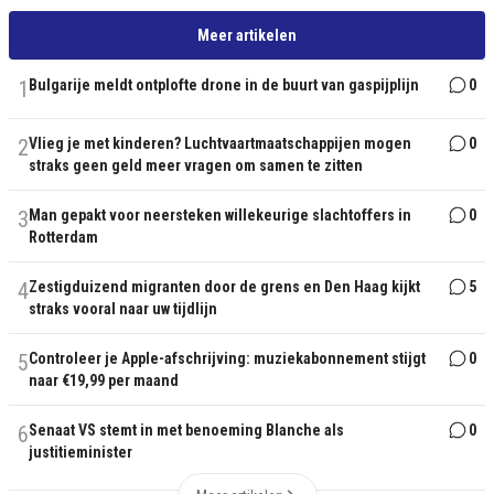
Meer artikelen
1
Bulgarije meldt ontplofte drone in de buurt van gaspijplijn
0
2
Vlieg je met kinderen? Luchtvaartmaatschappijen mogen
0
straks geen geld meer vragen om samen te zitten
3
Man gepakt voor neersteken willekeurige slachtoffers in
0
Rotterdam
4
Zestigduizend migranten door de grens en Den Haag kijkt
5
straks vooral naar uw tijdlijn
5
Controleer je Apple-afschrijving: muziekabonnement stijgt
0
naar €19,99 per maand
6
Senaat VS stemt in met benoeming Blanche als
0
justitieminister