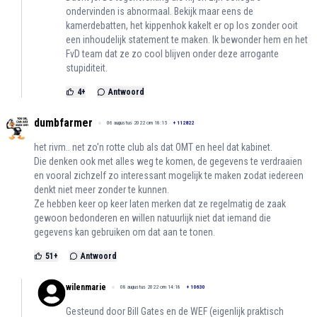
ondervinden is abnormaal. Bekijk maar eens de
kamerdebatten, het kippenhok kakelt er op los zonder ooit
een inhoudelijk statement te maken. Ik bewonder hem en het
FvD team dat ze zo cool blijven onder deze arrogante
stupiditeit.
4
+
Antwoord
dumbfarmer
06 augustus 2022 om 18:15
+
112822
het rivm.. net zo'n rotte club als dat OMT en heel dat kabinet.
Die denken ook met alles weg te komen, de gegevens te verdraaien
en vooral zichzelf zo interessant mogelijk te maken zodat iedereen
denkt niet meer zonder te kunnen.
Ze hebben keer op keer laten merken dat ze regelmatig de zaak
gewoon bedonderen en willen natuurlijk niet dat iemand die
gegevens kan gebruiken om dat aan te tonen.
51
+
Antwoord
wilenmarie
08 augustus 2022 om 14:18
+
10630
Gesteund door Bill Gates en de WEF (eigenlijk praktisch