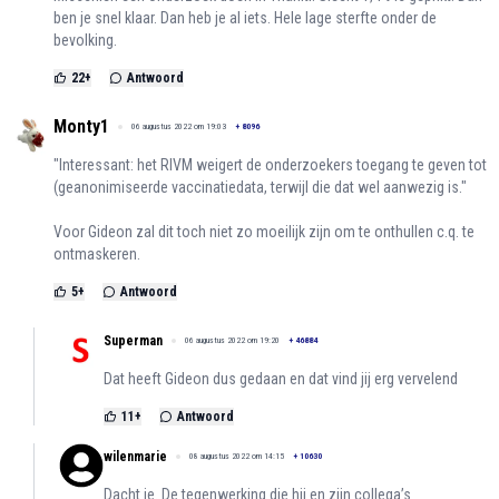
ben je snel klaar. Dan heb je al iets. Hele lage sterfte onder de
bevolking.
22
+
Antwoord
Monty1
06 augustus 2022 om 19:03
+
8096
"Interessant: het RIVM weigert de onderzoekers toegang te geven tot
(geanonimiseerde vaccinatiedata, terwijl die dat wel aanwezig is."
Voor Gideon zal dit toch niet zo moeilijk zijn om te onthullen c.q. te
ontmaskeren.
5
+
Antwoord
Superman
06 augustus 2022 om 19:20
+
46884
Dat heeft Gideon dus gedaan en dat vind jij erg vervelend
11
+
Antwoord
wilenmarie
08 augustus 2022 om 14:15
+
10630
Dacht je. De tegenwerking die hij en zijn collega’s