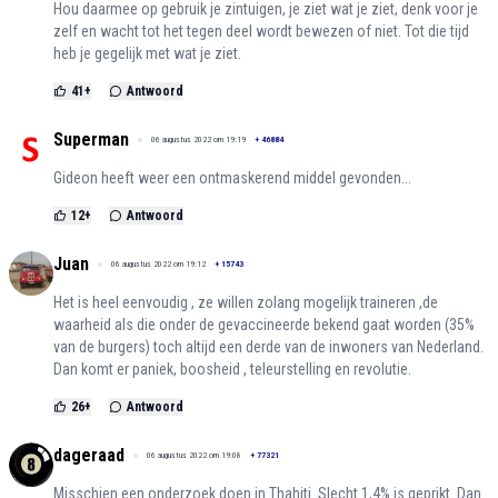
Hou daarmee op gebruik je zintuigen, je ziet wat je ziet, denk voor je
zelf en wacht tot het tegen deel wordt bewezen of niet. Tot die tijd
heb je gegelijk met wat je ziet.
41
+
Antwoord
Superman
06 augustus 2022 om 19:19
+
46884
Gideon heeft weer een ontmaskerend middel gevonden...
12
+
Antwoord
Juan
06 augustus 2022 om 19:12
+
15743
Het is heel eenvoudig , ze willen zolang mogelijk traineren ,de
waarheid als die onder de gevaccineerde bekend gaat worden (35%
van de burgers) toch altijd een derde van de inwoners van Nederland.
Dan komt er paniek, boosheid , teleurstelling en revolutie.
26
+
Antwoord
dageraad
06 augustus 2022 om 19:08
+
77321
Misschien een onderzoek doen in Thahiti. Slecht 1,4% is geprikt. Dan