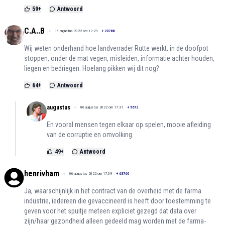
59
+
Antwoord
C.A..B
06 augustus 2022 om 17:29
+
20788
Wij weten onderhand hoe landverrader Rutte werkt, in de doofpot
stoppen, onder de mat vegen, misleiden, informatie achter houden,
liegen en bedriegen. Hoelang pikken wij dit nog?
64
+
Antwoord
augustus
06 augustus 2022 om 17:31
+
5672
En vooral mensen tegen elkaar op spelen, mooie afleiding
van de corruptie en omvolking.
49
+
Antwoord
henrivham
06 augustus 2022 om 17:09
+
63760
Ja, waarschijnlijk in het contract van de overheid met de farma
industrie, iedereen die gevaccineerd is heeft door toestemming te
geven voor het spuitje meteen expliciet gezegd dat data over
zijn/haar gezondheid alleen gedeeld mag worden met de farma-