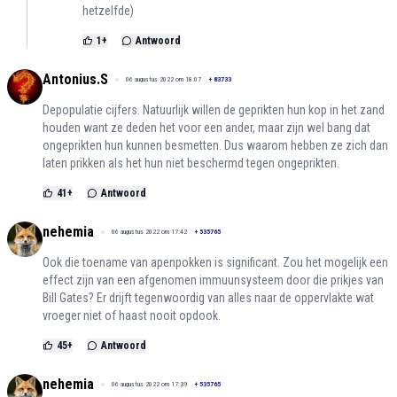
hetzelfde)
1
+
Antwoord
Antonius.S
06 augustus 2022 om 18:07
+
83733
Depopulatie cijfers. Natuurlijk willen de geprikten hun kop in het zand
houden want ze deden het voor een ander, maar zijn wel bang dat
ongeprikten hun kunnen besmetten. Dus waarom hebben ze zich dan
laten prikken als het hun niet beschermd tegen ongeprikten.
41
+
Antwoord
nehemia
06 augustus 2022 om 17:42
+
535765
Ook die toename van apenpokken is significant. Zou het mogelijk een
effect zijn van een afgenomen immuunsysteem door die prikjes van
Bill Gates? Er drijft tegenwoordig van alles naar de oppervlakte wat
vroeger niet of haast nooit opdook.
45
+
Antwoord
nehemia
06 augustus 2022 om 17:39
+
535765