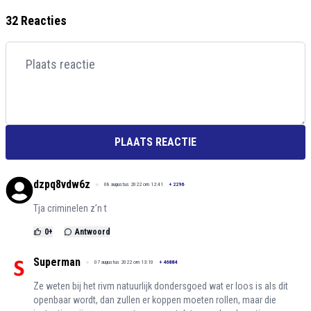
32 Reacties
PLAATS REACTIE
dzpq8vdw6z
08 augustus 2022 om 12:41
+
2296
Tja criminelen z’n t
0
+
Antwoord
Superman
07 augustus 2022 om 13:10
+
46884
Ze weten bij het rivm natuurlijk dondersgoed wat er loos is als dit
openbaar wordt, dan zullen er koppen moeten rollen, maar die