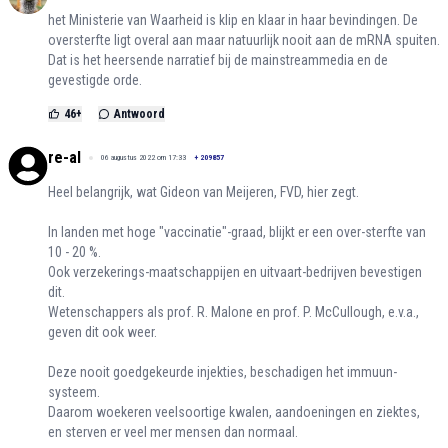
het Ministerie van Waarheid is klip en klaar in haar bevindingen. De
oversterfte ligt overal aan maar natuurlijk nooit aan de mRNA spuiten.
Dat is het heersende narratief bij de mainstreammedia en de
gevestigde orde.
46
+
Antwoord
re-al
06 augustus 2022 om 17:33
+
209857
Heel belangrijk, wat Gideon van Meijeren, FVD, hier zegt.
In landen met hoge "vaccinatie"-graad, blijkt er een over-sterfte van
10 - 20 %.
Ook verzekerings-maatschappijen en uitvaart-bedrijven bevestigen
dit.
Wetenschappers als prof. R. Malone en prof. P. McCullough, e.v.a.,
geven dit ook weer.
Deze nooit goedgekeurde injekties, beschadigen het immuun-
systeem.
Daarom woekeren veelsoortige kwalen, aandoeningen en ziektes,
en sterven er veel mer mensen dan normaal.