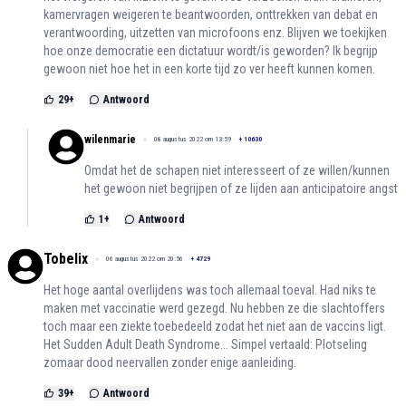
kamervragen weigeren te beantwoorden, onttrekken van debat en
verantwoording, uitzetten van microfoons enz. Blijven we toekijken
hoe onze democratie een dictatuur wordt/is geworden? Ik begrijp
gewoon niet hoe het in een korte tijd zo ver heeft kunnen komen.
29
+
Antwoord
wilenmarie
08 augustus 2022 om 13:59
+
10630
Omdat het de schapen niet interesseert of ze willen/kunnen
het gewoon niet begrijpen of ze lijden aan anticipatoire angst
1
+
Antwoord
Tobelix
06 augustus 2022 om 20:56
+
4729
Het hoge aantal overlijdens was toch allemaal toeval. Had niks te
maken met vaccinatie werd gezegd. Nu hebben ze die slachtoffers
toch maar een ziekte toebedeeld zodat het niet aan de vaccins ligt.
Het Sudden Adult Death Syndrome... Simpel vertaald: Plotseling
zomaar dood neervallen zonder enige aanleiding.
39
+
Antwoord