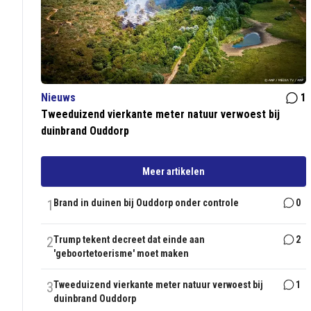
Nieuws
1
Tweeduizend vierkante meter natuur verwoest bij
duinbrand Ouddorp
Meer artikelen
1
Brand in duinen bij Ouddorp onder controle
0
2
Trump tekent decreet dat einde aan
2
'geboortetoerisme' moet maken
3
Tweeduizend vierkante meter natuur verwoest bij
1
duinbrand Ouddorp