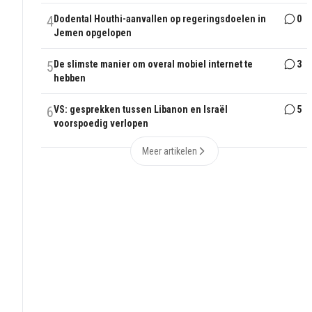
4
Dodental Houthi-aanvallen op regeringsdoelen in
0
Jemen opgelopen
5
De slimste manier om overal mobiel internet te
3
hebben
6
VS: gesprekken tussen Libanon en Israël
5
voorspoedig verlopen
Meer artikelen