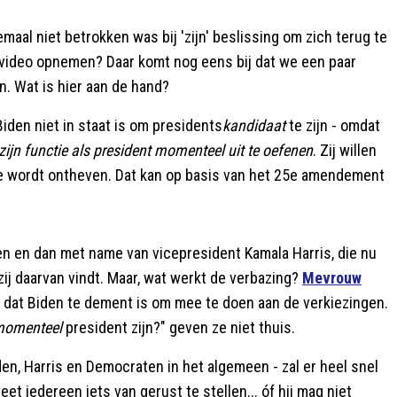
aal niet betrokken was bij 'zijn' beslissing om zich terug te
n video opnemen? Daar komt nog eens bij dat we een paar
. Wat is hier aan de hand?
Biden niet in staat is om presidents
kandidaat
te zijn - omdat
 zijn functie als president momenteel uit te oefenen
. Zij willen
nctie wordt ontheven. Dat kan op basis van het 25e amendement
n en dan met name van vicepresident Kamala Harris, die nu
ij daarvan vindt. Maar, wat werkt de verbazing?
Mevrouw
dat Biden te dement is om mee te doen aan de verkiezingen.
omenteel
president zijn?" geven ze niet thuis.
den, Harris en Democraten in het algemeen - zal er heel snel
et iedereen iets van gerust te stellen... óf hij mag niet