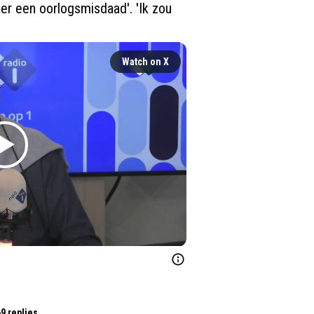
er een oorlogsmisdaad'. 'Ik zou 
Watch on X
9 replies