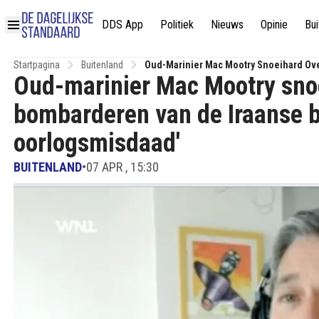
DDS App
Politiek
Nieuws
Opinie
Bui
Startpagina
Buitenland
Oud-Marinier Mac Mootry Snoeihard Over
Oud-marinier Mac Mootry sno
Een Oorlogsmisdaad'
bombarderen van de Iraanse be
oorlogsmisdaad'
BUITENLAND
•
07 APR , 15:30