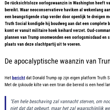
De rücksichtsloze oorlogswaanzin in Washington heeft v
bereikt. Waar neoconservatieve haviken al wekenlang aa
een beangstigende stap verder door openlijk te dreigen 
Truth Social kondigde hij boudweg aan dat een complete bes
komt er vanuit militaire hoek keihard verzet. Oud-comma
plannen van Trump onomwonden een oorlogsmisdaad en ste
plaats van deze slachtpartij uit te voeren.
De apocalyptische waanzin van Tr
Het
bericht
dat Donald Trump op zijn eigen platform Truth Soc
Met de ijskoude kilte van een tiran die bereid is een heel l
"Een hele beschaving zal vannacht sterven, om nooi
niet dat dat gebeurt, maar het zal waarschijnlijk we