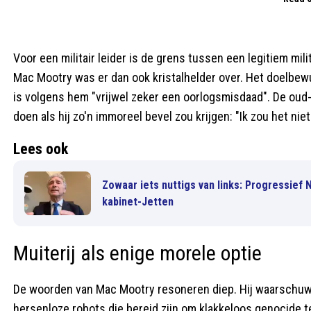
Voor een militair leider is de grens tussen een legitiem mi
Mac Mootry was er dan ook kristalhelder over. Het doelbew
is volgens hem "vrijwel zeker een oorlogsmisdaad". De oud-m
doen als hij zo'n immoreel bevel zou krijgen: "Ik zou het niet
Lees ook
Zowaar iets nuttigs van links: Progressief
kabinet-Jetten
Muiterij als enige morele optie
De woorden van Mac Mootry resoneren diep. Hij waarschuwt
hersenloze robots die bereid zijn om klakkeloos genocide 