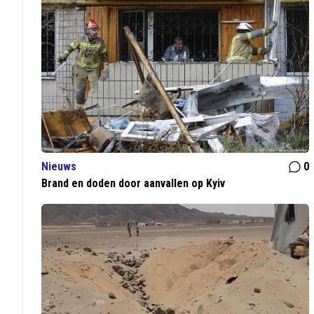
Nieuws
0
Brand en doden door aanvallen op Kyiv