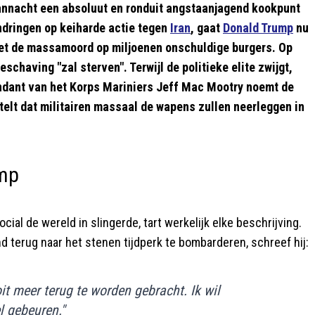
annacht een absoluut en ronduit angstaanjagend kookpunt
ndringen op keiharde actie tegen
Iran
, gaat
Donald Trump
nu
met de massamoord op miljoenen onschuldige burgers. Op
chaving "zal sterven". Terwijl de politieke elite zwijgt,
ndant van het Korps Mariniers Jeff Mac Mootry noemt de
lt dat militairen massaal de wapens zullen neerleggen in
ump
ial de wereld in slingerde, tart werkelijk elke beschrijving.
and terug naar het stenen tijdperk te bombarderen, schreef hij:
t meer terug te worden gebracht. Ik wil
l gebeuren."