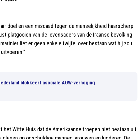
litair doel en een misdaad tegen de menselijkheid haarscherp.
ust platgooien van de levensaders van de Iraanse bevolking
arinier liet er geen enkele twijfel over bestaan wat hij zou
 uitvoeren."
 Nederland blokkeert asociale AOW-verhoging
 het Witte Huis dat de Amerikaanse troepen niet bestaan uit
te plegen op onschuldige mannen, vrouwen en kinderen. De