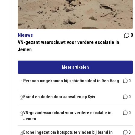
Nieuws
0
VN-gezant waarschuwt voor verdere escalatie in
Jemen
Meer artikelen
1
Persoon omgekomen bij schietincident in Den Haag
0
2
Brand en doden door aanvallen op Kyiv
0
3
VN-gezant waarschuwt voor verdere escalatie in
0
Jemen
4
Drone ingezet om hotspots te vinden bij brand in
0