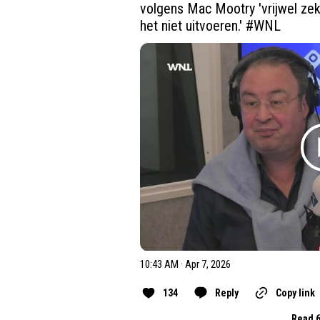
volgens Mac Mootry 'vrijwel zek
het niet uitvoeren.' 
#WNL
10:43 AM · Apr 7, 2026
134
Reply
Copy link
Read 6