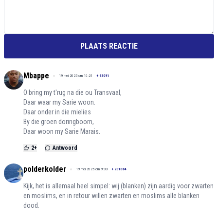
PLAATS REACTIE
Mbappe
19 mei 2025 om 10:21
+
93091
O bring my t'rug na die ou Transvaal,
Daar waar my Sarie woon.
Daar onder in die mielies
By die groen doringboom,
Daar woon my Sarie Marais.
2
+
Antwoord
polderkolder
19 mei 2025 om 9:33
+
231084
Kijk, het is allemaal heel simpel: wij (blanken) zijn aardig voor zwarten
en moslims, en in retour willen zwarten en moslims alle blanken
dood.