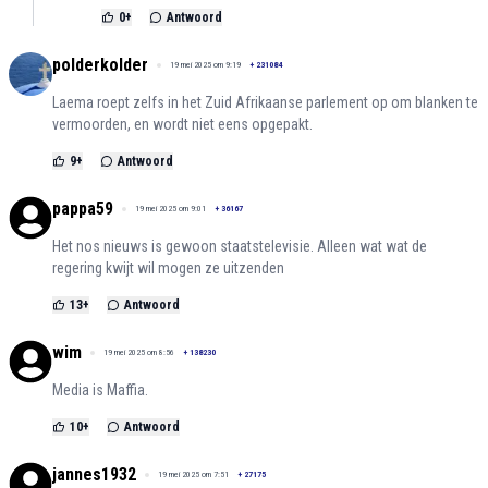
0
+
Antwoord
polderkolder
19 mei 2025 om 9:19
+
231084
Laema roept zelfs in het Zuid Afrikaanse parlement op om blanken te
vermoorden, en wordt niet eens opgepakt.
9
+
Antwoord
pappa59
19 mei 2025 om 9:01
+
36167
Het nos nieuws is gewoon staatstelevisie. Alleen wat wat de
regering kwijt wil mogen ze uitzenden
13
+
Antwoord
wim
19 mei 2025 om 8:56
+
138230
Media is Maffia.
10
+
Antwoord
jannes1932
19 mei 2025 om 7:51
+
27175