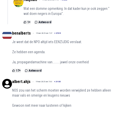
Wat een domme opmerking. In dat kader kun je ook zeggen:"
wat doen negers in Europa".
1
+
Antwoord
benalberts
19 mei 2025 om 7:37
+
27319
Je weet dat de NPO altijd iets EENZIJDIG verslaat.
Ze hebben een agenda.
Ja, propagandamachine van......... jawel onze overheid
17
+
Antwoord
albert.ahjs
19 mei 2025 om 7:03
+
21135
NOS zou van het scherm moeten worden verwijderd ze hebben alleen
maar vals en smerige en leugens nieuws
Gewoon niet meer naar luisteren of kijken