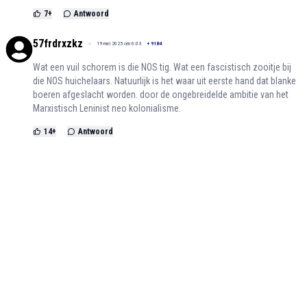
7
+
Antwoord
57frdrxzkz
19 mei 2025 om 6:03
+
9184
Wat een vuil schorem is die NOS tig. Wat een fascistisch zooitje bij
die NOS huichelaars. Natuurlijk is het waar uit eerste hand dat blanke
boeren afgeslacht worden. door de ongebreidelde ambitie van het
Marxistisch Leninist neo kolonialisme.
14
+
Antwoord