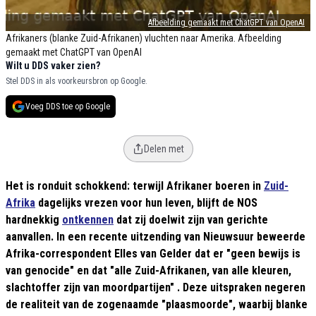
Afbeelding gemaakt met ChatGPT van OpenAI
Afrikaners (blanke Zuid-Afrikanen) vluchten naar Amerika. Afbeelding
gemaakt met ChatGPT van OpenAI
Wilt u DDS vaker zien?
Stel DDS in als voorkeursbron op Google.
Voeg DDS toe op Google
Delen met
Het is ronduit schokkend: terwijl Afrikaner boeren in
Zuid-
Afrika
dagelijks vrezen voor hun leven, blijft de NOS
hardnekkig
ontkennen
dat zij doelwit zijn van gerichte
aanvallen. In een recente uitzending van Nieuwsuur beweerde
Afrika-correspondent Elles van Gelder dat er "geen bewijs is
van genocide" en dat "alle Zuid-Afrikanen, van alle kleuren,
slachtoffer zijn van moordpartijen" . Deze uitspraken negeren
de realiteit van de zogenaamde "plaasmoorde", waarbij blanke