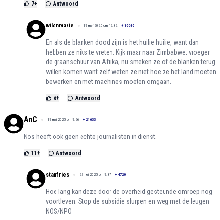
7
+
Antwoord
wilenmarie
19 mei 2025 om 12:32
+
10630
En als de blanken dood zijn is het huilie huilie, want dan
hebben ze niks te vreten. Kijk maar naar Zimbabwe, vroeger
de graanschuur van Afrika, nu smeken ze of de blanken terug
willen komen want zelf weten ze niet hoe ze het land moeten
bewerken en met machines moeten omgaan.
6
+
Antwoord
AnC
19 mei 2025 om 9:26
+
21633
Nos heeft ook geen echte journalisten in dienst.
11
+
Antwoord
stanfries
22 mei 2025 om 9:37
+
4720
Hoe lang kan deze door de overheid gesteunde omroep nog
voortleven. Stop de subsidie slurpen en weg met de leugen
NOS/NPO