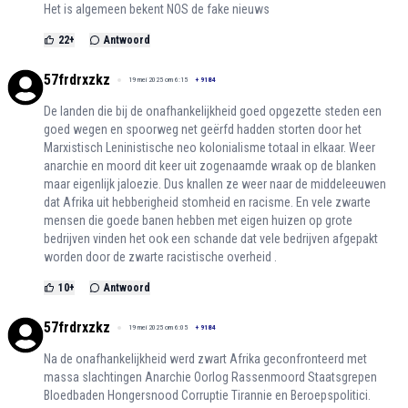
Het is algemeen bekent NOS de fake nieuws
22
+
Antwoord
57frdrxzkz
19 mei 2025 om 6:15
+
9184
De landen die bij de onafhankelijkheid goed opgezette steden een
goed wegen en spoorweg net geërfd hadden storten door het
Marxistisch Leninistische neo kolonialisme totaal in elkaar. Weer
anarchie en moord dit keer uit zogenaamde wraak op de blanken
maar eigenlijk jaloezie. Dus knallen ze weer naar de middeleeuwen
dat Afrika uit hebberigheid stomheid en racisme. En vele zwarte
mensen die goede banen hebben met eigen huizen op grote
bedrijven vinden het ook een schande dat vele bedrijven afgepakt
worden door de zwarte racistische overheid .
10
+
Antwoord
57frdrxzkz
19 mei 2025 om 6:05
+
9184
Na de onafhankelijkheid werd zwart Afrika geconfronteerd met
massa slachtingen Anarchie Oorlog Rassenmoord Staatsgrepen
Bloedbaden Hongersnood Corruptie Tirannie en Beroepspolitici.