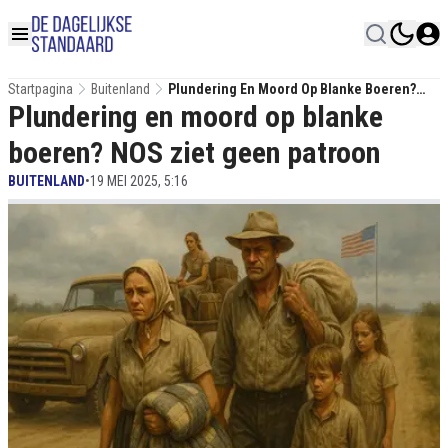
Startpagina
Buitenland
Plundering En Moord Op Blanke Boeren?
Plundering en moord op blanke
NOS Ziet Geen Patroon
boeren? NOS ziet geen patroon
BUITENLAND
•
19 MEI 2025, 5:16