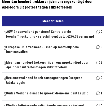
Meer dan honderd trekkers rijden onaangekondigd door
Apeldoorn uit protest tegen stikstofbeleid
Meer artikelen
1
AOW én aanvullend pensioen? Controleer de
0
loonheffingskorting - verschil loopt op tot €296,33 per maand
2
Europese Unie zet meer Russen op sanctielijst om
0
luchtaanvallen
3
Meer dan honderd trekkers rijden onaangekondigd door
2
Apeldoorn uit protest tegen stikstofbeleid
4
Reclamewaakhond hekelt campagne tegen Europese
0
tabaksregels
5
Duitse Veiligheidsraad bespreekt drone-incident Leipzig
1
Efteling krijgt tweede zelfrijdende bus van Nederland
0