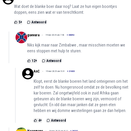
Wat doet de blanke boer daar nog? Laat ze hun eigen boontjes
doppen, eens zien wat er van terechtkomt.
5
+
Antwoord
guevara
19 mei 2025 om 7:56
+
36052
Niks kijk maar naar Zimbabwe , maar misschien moeten we
eens stoppen met hulp te sturen.
12
+
Antwoord
AnC
19 mei 2025 om 9:31
+
21633
Klopt, eerst de blanke boeren het land onteigenen om het
zelf te doen. Nu hongersnood omdat ze de bevolking niet
kar boeren. Zal ongetwijfeld ook in zuid Afrika gaan
gebeuren als de blanke boeren weg zijn, vermoord of
gevlucht. En idd dan maar janken dat ze geen eten
hebben en wij domme westerlingen gaan ze dan helpen.
4
+
Antwoord
Haagmans
19 mei 2025 om 9:12
+
29232