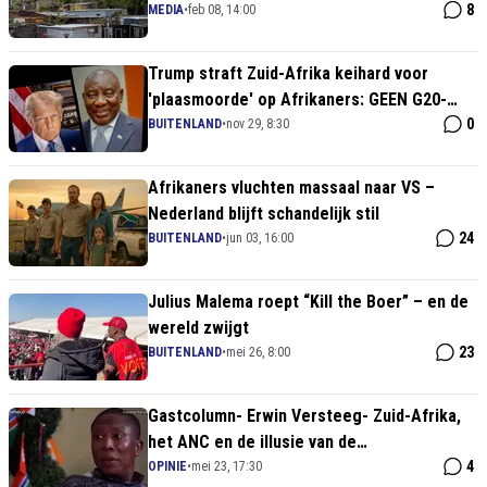
dieptepunt!"
8
MEDIA
•
feb 08, 14:00
Trump straft Zuid-Afrika keihard voor
'plaasmoorde' op Afrikaners: GEEN G20-
uitnodiging en geldkraan dicht!
0
BUITENLAND
•
nov 29, 8:30
Afrikaners vluchten massaal naar VS –
Nederland blijft schandelijk stil
24
BUITENLAND
•
jun 03, 16:00
Julius Malema roept “Kill the Boer” – en de
wereld zwijgt
23
BUITENLAND
•
mei 26, 8:00
Gastcolumn- Erwin Versteeg- Zuid-Afrika,
het ANC en de illusie van de
regenboognatie
4
OPINIE
•
mei 23, 17:30