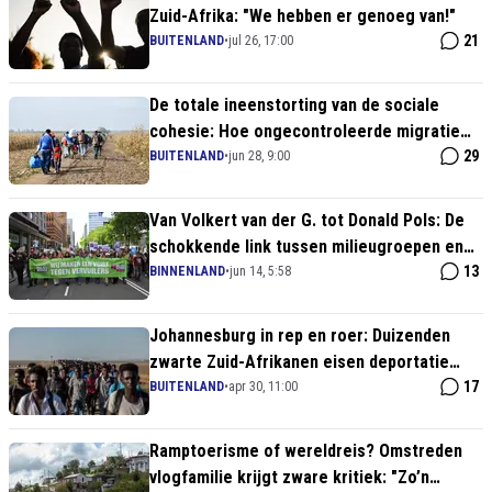
Zuid-Afrika: "We hebben er genoeg van!"
21
BUITENLAND
•
jul 26, 17:00
De totale ineenstorting van de sociale
cohesie: Hoe ongecontroleerde migratie
Zuid-Afrikaanse steden in brand steekt
29
BUITENLAND
•
jun 28, 9:00
Van Volkert van der G. tot Donald Pols: De
schokkende link tussen milieugroepen en
extreem-links geweld
13
BINNENLAND
•
jun 14, 5:58
Johannesburg in rep en roer: Duizenden
zwarte Zuid-Afrikanen eisen deportatie
illegale buitenlanders
17
BUITENLAND
•
apr 30, 11:00
Ramptoerisme of wereldreis? Omstreden
vlogfamilie krijgt zware kritiek: "Zo’n