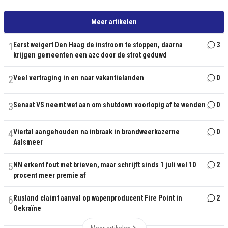
Meer artikelen
1
Eerst weigert Den Haag de instroom te stoppen, daarna
3
krijgen gemeenten een azc door de strot geduwd
2
Veel vertraging in en naar vakantielanden
0
3
Senaat VS neemt wet aan om shutdown voorlopig af te wenden
0
4
Viertal aangehouden na inbraak in brandweerkazerne
0
Aalsmeer
5
NN erkent fout met brieven, maar schrijft sinds 1 juli wel 10
2
procent meer premie af
6
Rusland claimt aanval op wapenproducent Fire Point in
2
Oekraïne