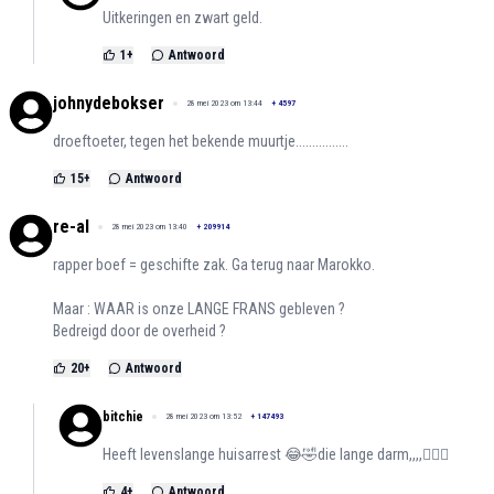
Uitkeringen en zwart geld.
1
+
Antwoord
johnydebokser
28 mei 2023 om 13:44
+
4597
droeftoeter, tegen het bekende muurtje................
15
+
Antwoord
re-al
28 mei 2023 om 13:40
+
209914
rapper boef = geschifte zak. Ga terug naar Marokko.
Maar : WAAR is onze LANGE FRANS gebleven ?
Bedreigd door de overheid ?
20
+
Antwoord
bitchie
28 mei 2023 om 13:52
+
147493
Heeft levenslange huisarrest 😂🤣die lange darm,,,,🤦🏻‍♀️
4
+
Antwoord