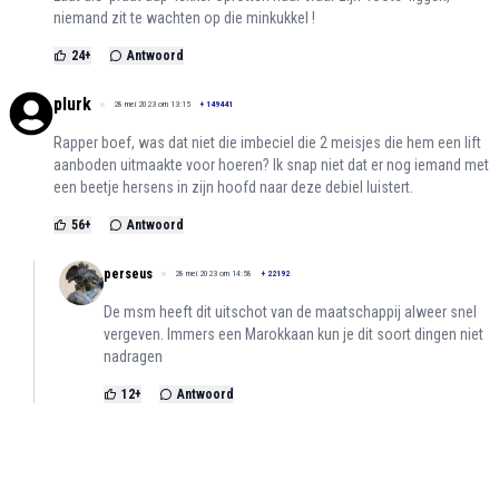
niemand zit te wachten op die minkukkel !
24
+
Antwoord
plurk
28 mei 2023 om 13:15
+
149441
Rapper boef, was dat niet die imbeciel die 2 meisjes die hem een lift
aanboden uitmaakte voor hoeren? Ik snap niet dat er nog iemand met
een beetje hersens in zijn hoofd naar deze debiel luistert.
56
+
Antwoord
perseus
28 mei 2023 om 14:58
+
22192
De msm heeft dit uitschot van de maatschappij alweer snel
vergeven. Immers een Marokkaan kun je dit soort dingen niet
nadragen
12
+
Antwoord