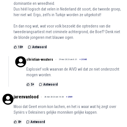
dominantie en wreedheid.
Dus héél logisch dat velen in Nederland dit soort, die tweede groep,
hier niet wil. Ergo, zelfs in Turkije worden ze uitgekotst!
En dan nog wat, wat voor volk bezoekt die optredens van die
tweederangsartiest met criminele achtergrond, die Boef? Denk niet
de blonde jongeren met blauwe ogen.
18
+
Antwoord
christian-wouters
29 mei 2023 om 8:31
+
21545
Explosief volk waarvan de AIVD wil dat ze niet onderzocht
mogen worden.
5
+
Antwoord
jarenvanlood
28 mei 2023 om 14:34
+
2569
Mooi dat Geert erom kon lachen, en het is waar wat hij zegt over
Syriërs v Oekraïners gelijke monniken gelijke kappen.
8
+
Antwoord