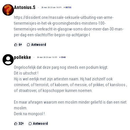
Antonius.S
28 mei 2023 om 14:09
+
83733
https://dissident.one/massale-seksuele-uitbuiting-van-arme-
tienermeisjes-in-het-vk-groomingbendes-minstens-100-
tienermeisjes-verkracht-in-glasgow-soms-door-meer-dan-30-man-
per-dag-een-slachtoffer-begon-op-achtjarige-l
6
+
Antwoord
pollekke
28 mei 2023 om 13:55
+
5545
Ongeloofelijk dat deze parg nog steeds een podium krijgt.
Dit is uitschot !
Hij is wel eerlijk met zijn artiesten naam. Hij had zichzelf ook
crimineel, of terrorist, of kaboem, of messie, of prikker, of kansloos ,
of straatrover, of kopschopper kunnen noemen.
En maar afvragen waarom een moslim minder geliefd is dan een niet
moslim.
Denk na mongool !
32
+
Antwoord