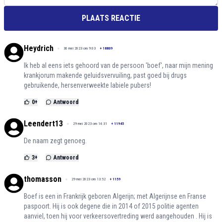
PLAATS REACTIE
Heydrich
30 mei 2023 om 9:03
+
18809
Ik heb al eens iets gehoord van de persoon 'boef', naar mijn mening
krankjorum makende geluidsvervuiling, past goed bij drugs
gebruikende, hersenverweekte labiele pubers!
0
+
Antwoord
Leendert13
29 mei 2023 om 14:31
+
11945
De naam zegt genoeg.
3
+
Antwoord
thomasson
29 mei 2023 om 13:52
+
1159
Boef is een in Frankrijk geboren Algerijn; met Algerijnse en Franse
paspoort. Hij is ook degene die in 2014 of 2015 politie agenten
aanviel, toen hij voor verkeersovertreding werd aangehouden . Hij is