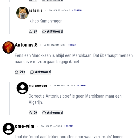
nehemia
28 mei 2023 om 14:42
+
535768
Ik heb Kamervragen.
8
+
Antwoord
Antonius.S
28 mei 2023 om 13:37
+
83733
Eens een Marokkaan is altijd een Marokkaan. Dat überhaupt mensen
naar deze rotzooi gaan begrijp ik niet.
21
+
Antwoord
marcoweer
28 mei 2023 om 17:44
+
25316
Correctie Antonius boef is geen Marokkaan maar een
Algerijn.
2
+
Antwoord
ome-wim
28 mei 2023 om 13:35
+
132281
Laat die 'praat aap' lekker oprotten naar waar zijn 'roots' liggen,