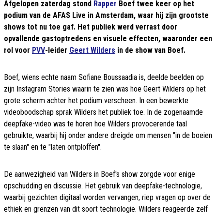
Afgelopen zaterdag stond
Rapper
Boef twee keer op het
podium van de AFAS Live in Amsterdam, waar hij zijn grootste
shows tot nu toe gaf. Het publiek werd verrast door
opvallende gastoptredens en visuele effecten, waaronder een
rol voor
PVV
-leider
Geert Wilders
in de show van Boef.
Boef, wiens echte naam Sofiane Boussaadia is, deelde beelden op
zijn Instagram Stories waarin te zien was hoe Geert Wilders op het
grote scherm achter het podium verscheen. In een bewerkte
videoboodschap sprak Wilders het publiek toe. In de zogenaamde
deepfake-video was te horen hoe Wilders provocerende taal
gebruikte, waarbij hij onder andere dreigde om mensen "in de boeien
te slaan" en te "laten ontploffen".
De aanwezigheid van Wilders in Boef's show zorgde voor enige
opschudding en discussie. Het gebruik van deepfake-technologie,
waarbij gezichten digitaal worden vervangen, riep vragen op over de
ethiek en grenzen van dit soort technologie. Wilders reageerde zelf