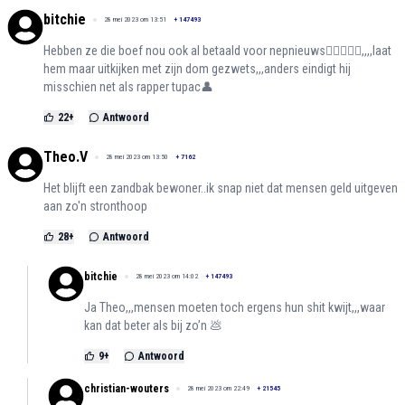
bitchie
28 mei 2023 om 13:51
+
147493
Hebben ze die boef nou ook al betaald voor nepnieuws😮‍💨🤦🏻‍♀️,,,,laat
hem maar uitkijken met zijn dom gezwets,,,anders eindigt hij
misschien net als rapper tupac👤
22
+
Antwoord
Theo.V
28 mei 2023 om 13:50
+
7162
Het blijft een zandbak bewoner..ik snap niet dat mensen geld uitgeven
aan zo'n stronthoop
28
+
Antwoord
bitchie
28 mei 2023 om 14:02
+
147493
Ja Theo,,,mensen moeten toch ergens hun shit kwijt,,,waar
kan dat beter als bij zo’n 💩
9
+
Antwoord
christian-wouters
28 mei 2023 om 22:49
+
21545