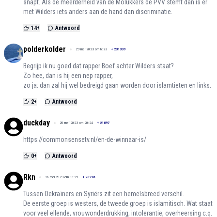
snapt. Als de meerderheid van de Molukkers de PVV stemt dan is er
met Wilders iets anders aan de hand dan discriminatie.
14
+
Antwoord
polderkolder
29 mei 2023 om 8:23
+
231339
Begrijp ik nu goed dat rapper Boef achter Wilders staat?
Zo hee, dan is hij een nep rapper,
zo ja: dan zal hij wel bedreigd gaan worden door islamtieten en links.
2
+
Antwoord
duckday
28 mei 2023 om 20:24
+
21897
https://commonsensetv.nl/en-de-winnaar-is/
0
+
Antwoord
Rkn
28 mei 2023 om 18:21
+
20296
Tussen Oekraïners en Syriërs zit een hemelsbreed verschil.
De eerste groep is westers, de tweede groep is islamitisch. Wat staat
voor veel ellende, vrouwonderdrukking, intolerantie, overheersing c.q.