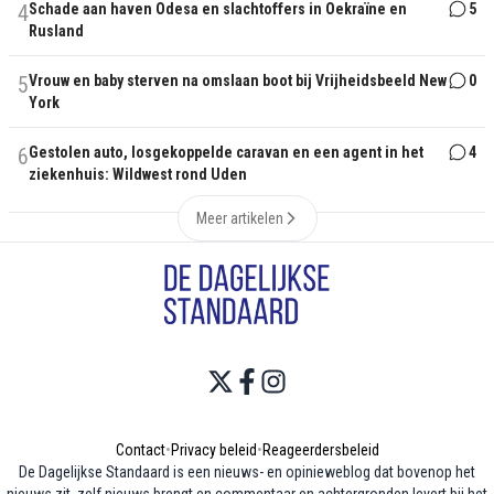
4
Schade aan haven Odesa en slachtoffers in Oekraïne en
5
Rusland
5
Vrouw en baby sterven na omslaan boot bij Vrijheidsbeeld New
0
York
6
Gestolen auto, losgekoppelde caravan en een agent in het
4
ziekenhuis: Wildwest rond Uden
Meer artikelen
Contact
•
Privacy beleid
•
Reageerdersbeleid
De Dagelijkse Standaard is een nieuws- en opinieweblog dat bovenop het