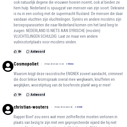
ook natuurlijk degene die vrouwen hoeren noemt; ook al bieden ze
hem hulp. Nederland is spuugzat van mensen van zijn soort. Oekraine
is nu in een oorlog met de supermacht Rusland. De mensen die daar
vandaan vluchten zijn vluchtelingen. Syriërs en andere moslims zijn
beroepsparasieten die naar Nederland komen om het land leeg te
zuigen. NEDERLAND IS NIETS AAN SYRISCHE (moslim)
VLUCHTELINGEN SCHULDIG. Laat ze maar een andere
vuilnisstortplaats voor moslims vinden.
8
+
Antwoord
Cosmopoliet
29 mei 2023 om 12:24
+
55332
Waarom krijgt deze rascistische ENGNEK zoveel aandacht, crimineel
die door linkse kromspraak overal mee wegkwam, knuffelen en
wegkijken, woestijntuig van de boefenste plank! weg er mee!
9
+
Antwoord
christian-wouters
29 mei 2023 om 8:30
+
21545
Rapper Boef zou eens wat meer zelfreflectie moeten vertonen in
plaats van bezig te zijn met een geprojecteerde vijand die hij niet