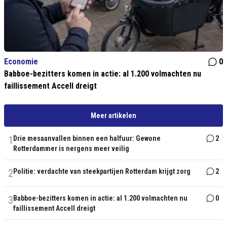
Economie
0
Babboe-bezitters komen in actie: al 1.200 volmachten nu
faillissement Accell dreigt
Meer artikelen
1
Drie mesaanvallen binnen een halfuur: Gewone
2
Rotterdammer is nergens meer veilig
2
Politie: verdachte van steekpartijen Rotterdam krijgt zorg
2
3
Babboe-bezitters komen in actie: al 1.200 volmachten nu
0
faillissement Accell dreigt