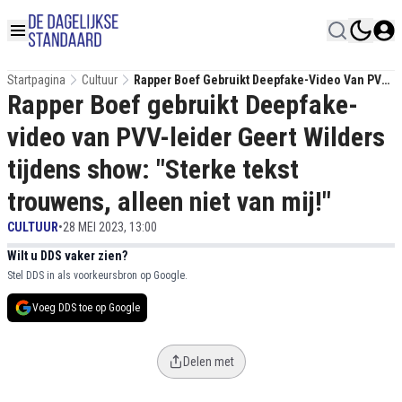
Startpagina
Cultuur
Rapper Boef Gebruikt Deepfake-Video Van PVV-
Rapper Boef gebruikt Deepfake-
Leider Geert Wilders Tijdens Show: "Sterke
Tekst Trouwens, Alleen Niet Van Mij!"
video van PVV-leider Geert Wilders
tijdens show: "Sterke tekst
trouwens, alleen niet van mij!"
CULTUUR
•
28 MEI 2023, 13:00
Wilt u DDS vaker zien?
Stel DDS in als voorkeursbron op Google.
Voeg DDS toe op Google
Delen met