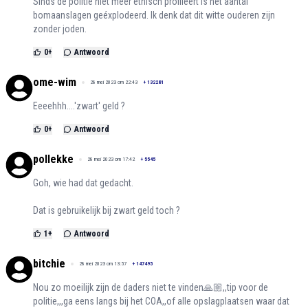
Sinds de politie niet meer etnisch profileert is het aantal
bomaanslagen geéxplodeerd. Ik denk dat dit witte ouderen zijn
zonder joden.
0
+
Antwoord
ome-wim
28 mei 2023 om 22:43
+
132281
Eeeehhh....'zwart' geld ?
0
+
Antwoord
pollekke
28 mei 2023 om 17:42
+
5545
Goh, wie had dat gedacht.
Dat is gebruikelijk bij zwart geld toch ?
1
+
Antwoord
bitchie
28 mei 2023 om 13:57
+
147495
Nou zo moeilijk zijn de daders niet te vinden🙏🏼,,tip voor de
politie,,,ga eens langs bij het COA,,of alle opslagplaatsen waar dat