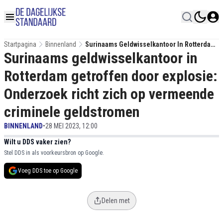
Startpagina
Binnenland
Surinaams Geldwisselkantoor In Rotterdam
Surinaams geldwisselkantoor in
Getroffen Door Explosie: Onderzoek Richt
Zich Op Vermeende Criminele Geldstromen
Rotterdam getroffen door explosie:
Onderzoek richt zich op vermeende
criminele geldstromen
BINNENLAND
•
28 MEI 2023, 12:00
Wilt u DDS vaker zien?
Stel DDS in als voorkeursbron op Google.
Voeg DDS toe op Google
Delen met