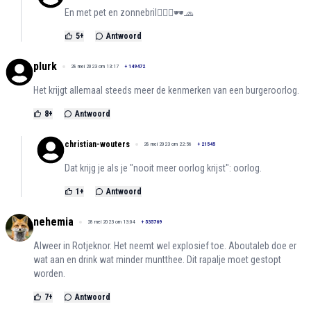
En met pet en zonnebril👳🏿‍♂️🕶️🧢
5
+
Antwoord
plurk
28 mei 2023 om 13:17
+
149472
Het krijgt allemaal steeds meer de kenmerken van een burgeroorlog.
8
+
Antwoord
christian-wouters
28 mei 2023 om 22:56
+
21545
Dat krijg je als je "nooit meer oorlog krijst": oorlog.
1
+
Antwoord
nehemia
28 mei 2023 om 13:04
+
535769
Alweer in Rotjeknor. Het neemt wel explosief toe. Aboutaleb doe er
wat aan en drink wat minder muntthee. Dit rapalje moet gestopt
worden.
7
+
Antwoord