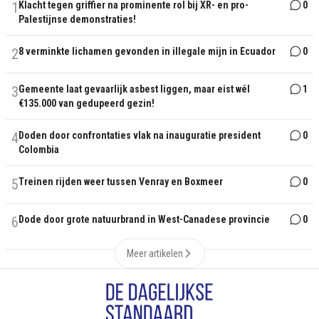
1
Klacht tegen griffier na prominente rol bij XR- en pro-
0
Palestijnse demonstraties!
2
8 verminkte lichamen gevonden in illegale mijn in Ecuador
0
3
Gemeente laat gevaarlijk asbest liggen, maar eist wél
1
€135.000 van gedupeerd gezin!
4
Doden door confrontaties vlak na inauguratie president
0
Colombia
5
Treinen rijden weer tussen Venray en Boxmeer
0
6
Dode door grote natuurbrand in West-Canadese provincie
0
Meer artikelen