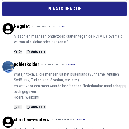
PLAATS REACTIE
Nogniet
29 mei 2023 om 19:27
+
32596
Misschien maar een onderzoek starten tegen de NCTV. De overheid
wil van alle kleine privé banken af.
0
+
Antwoord
polderkolder
29 mei 2023 om 8:24
+
231446
Wat fijn toch, al die mensen uit het buitenland (Suriname, Antillen,
Syrië, Irak, Turkenland, Soedan, etc. etc.)
en wat voor een meerwaarde heeft dat de Nederlandse maatschappij
toch gegeven.
Hoera: welkom!
3
+
Antwoord
christian-wouters
28 mei 2023 om 22:55
+
21545