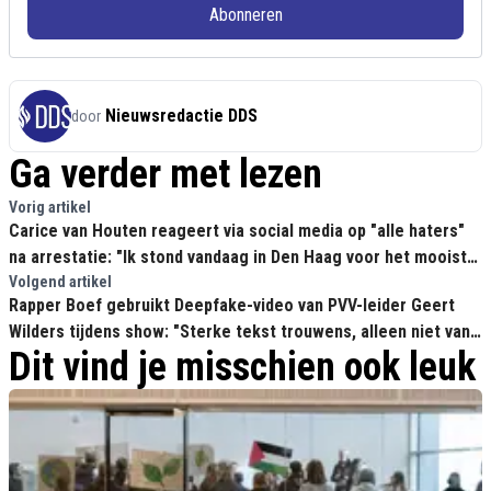
Abonneren
Nieuwsredactie DDS
door
Ga verder met lezen
Vorig artikel
Carice van Houten reageert via social media op "alle haters"
na arrestatie: "Ik stond vandaag in Den Haag voor het mooiste
dat we hebben, het leven"
Volgend artikel
Rapper Boef gebruikt Deepfake-video van PVV-leider Geert
Wilders tijdens show: "Sterke tekst trouwens, alleen niet van
Dit vind je misschien ook leuk
mij!"