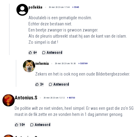
pollekke
28 mei 2023 om 17:44
+
5545
Aboutaleb is een gematigde moslim.
Echter deze bestaan niet.
Een beetje zwanger is gewoon zwanger.
Als de pleuris uitbreekt staat hij aan de kant van de islam.
Zo simpel is dat !
6
+
Antwoord
nehemia
28 mei 2023 om 18:30
+
535769
Zekers en het is ook nog een oude Bilderbergbezoeker.
3
+
Antwoord
Antonius.S
28 mei 2023 om 12:12
+
83733
De politie wilt ze niet vinden, heel simpel. Er was een gast die zo'n 5G
mast in de fik zette en ze vonden hem in 1 dag jammer genoeg.
10
+
Antwoord