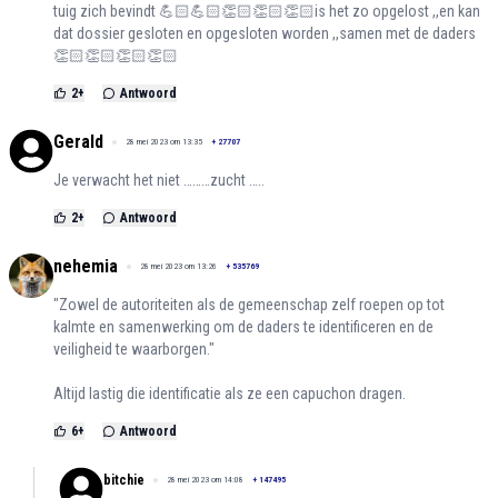
tuig zich bevindt 💪🏻💪🏻👏🏻👏🏻👏🏻is het zo opgelost ,,en kan
dat dossier gesloten en opgesloten worden ,,samen met de daders
👏🏻👏🏻👏🏻👏🏻
2
+
Antwoord
Gerald
28 mei 2023 om 13:35
+
27707
Je verwacht het niet ………zucht …..
2
+
Antwoord
nehemia
28 mei 2023 om 13:26
+
535769
"Zowel de autoriteiten als de gemeenschap zelf roepen op tot
kalmte en samenwerking om de daders te identificeren en de
veiligheid te waarborgen."
Altijd lastig die identificatie als ze een capuchon dragen.
6
+
Antwoord
bitchie
28 mei 2023 om 14:08
+
147495