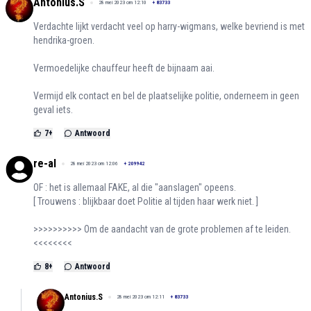
Antonius.S
28 mei 2023 om 12:10
+
83733
Verdachte lijkt verdacht veel op harry-wigmans, welke bevriend is met
hendrika-groen.
Vermoedelijke chauffeur heeft de bijnaam aai.
Vermijd elk contact en bel de plaatselijke politie, onderneem in geen
geval iets.
7
+
Antwoord
re-al
28 mei 2023 om 12:06
+
209942
OF : het is allemaal FAKE, al die "aanslagen" opeens.
[ Trouwens : blijkbaar doet Politie al tijden haar werk niet. ]
>>>>>>>>>> Om de aandacht van de grote problemen af te leiden.
<<<<<<<<
8
+
Antwoord
Antonius.S
28 mei 2023 om 12:11
+
83733