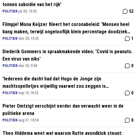
tonnen subsidie van het rijk'
52
POLITIEK
•
jul 03, 19:30
Filmpje! Mona Keijzer fileert het coronabeleid: 'Mensen heel
bang maken, terwijl ongelooflijk klein percentage doodziek
wordt'
1
POLITIEK
•
dec 30, 10:35
Diederik Gommers in spraakmakende video: 'Covid is peanuts.
Een virus van niks'
0
POLITIEK
•
dec 30, 9:38
'Iedereen die dacht had dat Hugo de Jonge zijn
machtsspelletjes vrijwillig vaarwel zou zeggen is
verschrikkelijke naïef'
0
POLITIEK
•
sep 10, 18:32
Pieter Omtzigt verschijnt eerder dan verwacht weer in de
politieke arena
0
POLITIEK
•
aug 31, 18:56
Theo Hiddema weet wel waarom Rutte avondklok steunt: