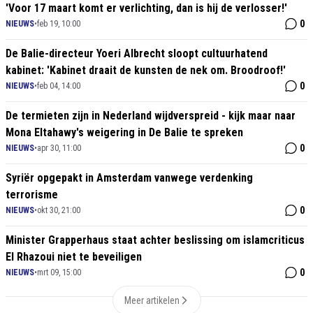
'Voor 17 maart komt er verlichting, dan is hij de verlosser!'
0
NIEUWS
•
feb 19, 10:00
De Balie-directeur Yoeri Albrecht sloopt cultuurhatend
kabinet: 'Kabinet draait de kunsten de nek om. Broodroof!'
0
NIEUWS
•
feb 04, 14:00
De termieten zijn in Nederland wijdverspreid - kijk maar naar
Mona Eltahawy's weigering in De Balie te spreken
0
NIEUWS
•
apr 30, 11:00
Syriër opgepakt in Amsterdam vanwege verdenking
terrorisme
0
NIEUWS
•
okt 30, 21:00
Minister Grapperhaus staat achter beslissing om islamcriticus
El Rhazoui niet te beveiligen
0
NIEUWS
•
mrt 09, 15:00
Meer artikelen