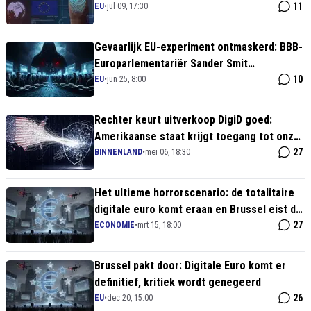
digitale munt
11
EU
•
jul 09, 17:30
Gevaarlijk EU-experiment ontmaskerd: BBB-
Europarlementariër Sander Smit
waarschuwt voor totale financiële
10
EU
•
jun 25, 8:00
overheidscontrole
Rechter keurt uitverkoop DigiD goed:
Amerikaanse staat krijgt toegang tot onze
privégegevens
27
BINNENLAND
•
mei 06, 18:30
Het ultieme horrorscenario: de totalitaire
digitale euro komt eraan en Brussel eist de
macht over uw geld
27
ECONOMIE
•
mrt 15, 18:00
Brussel pakt door: Digitale Euro komt er
definitief, kritiek wordt genegeerd
26
EU
•
dec 20, 15:00