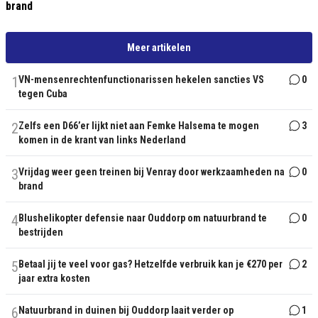
brand
Meer artikelen
1
VN-mensenrechtenfunctionarissen hekelen sancties VS
0
tegen Cuba
2
Zelfs een D66’er lijkt niet aan Femke Halsema te mogen
3
komen in de krant van links Nederland
3
Vrijdag weer geen treinen bij Venray door werkzaamheden na
0
brand
4
Blushelikopter defensie naar Ouddorp om natuurbrand te
0
bestrijden
5
Betaal jij te veel voor gas? Hetzelfde verbruik kan je €270 per
2
jaar extra kosten
6
Natuurbrand in duinen bij Ouddorp laait verder op
1