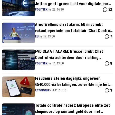
Jetten geeft groen licht voor digitale euro:
Contant geld en privacy vogelvrij verklaard!
32
POLITIEK
•
jul 23, 16:30
Arno Wellens slaat alarm: EU misbruikt
vakantieperiode om totalitair ‘Chat Control’
door te drukken
7
EU
•
jul 17, 13:00
FVD SLAAT ALARM: Brussel drukt Chat
Control via achterdeur door richting
massasurveillance
8
POLITIEK
•
jul 11, 13:00
Fraudeurs stelen dagelijks ongeveer
€540.000 via betalingen: zo verklein je het
risico
3
ECONOMIE
•
jul 11, 10:30
Totale controle nadert: Europese elite zet
sluipmoord op contant geld door met