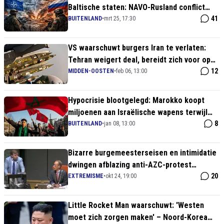
Baltische staten: NAVO-Rusland conflict
dreigt te escaleren
41
BUITENLAND
•
mrt 25, 17:30
VS waarschuwt burgers Iran te verlaten:
Tehran weigert deal, bereidt zich voor op
conflict
12
MIDDEN-OOSTEN
•
feb 06, 13:00
Hypocrisie blootgelegd: Marokko koopt
miljoenen aan Israëlische wapens terwijl
diaspora Israël haat
8
BUITENLAND
•
jan 08, 13:00
Bizarre burgemeesterseisen en intimidatie
dwingen afblazing anti-AZC-protest
Sliedrecht: 'Geen Malieveld in ons dorp'"
20
EXTREMISME
•
okt 24, 19:00
Little Rocket Man waarschuwt: 'Westen
moet zich zorgen maken' – Noord-Korea