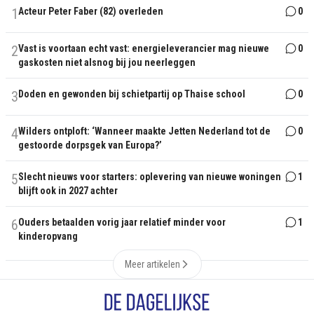
1
Acteur Peter Faber (82) overleden
0
2
Vast is voortaan echt vast: energieleverancier mag nieuwe
0
gaskosten niet alsnog bij jou neerleggen
3
Doden en gewonden bij schietpartij op Thaise school
0
4
Wilders ontploft: ‘Wanneer maakte Jetten Nederland tot de
0
gestoorde dorpsgek van Europa?’
5
Slecht nieuws voor starters: oplevering van nieuwe woningen
1
blijft ook in 2027 achter
6
Ouders betaalden vorig jaar relatief minder voor
1
kinderopvang
Meer artikelen