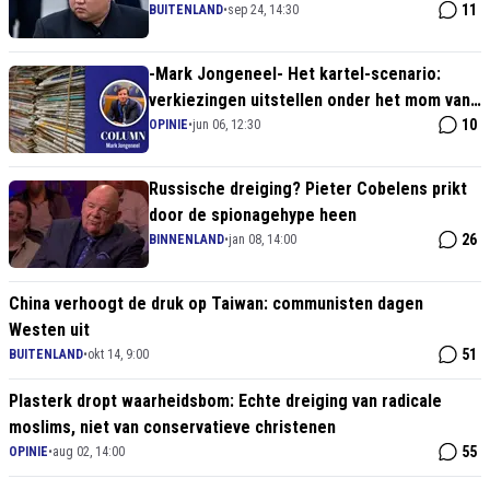
bouwt door aan kernarsenaal
11
BUITENLAND
•
sep 24, 14:30
-Mark Jongeneel- Het kartel-scenario:
verkiezingen uitstellen onder het mom van
oorlogsdreiging
10
OPINIE
•
jun 06, 12:30
Russische dreiging? Pieter Cobelens prikt
door de spionagehype heen
26
BINNENLAND
•
jan 08, 14:00
China verhoogt de druk op Taiwan: communisten dagen
Westen uit
51
BUITENLAND
•
okt 14, 9:00
Plasterk dropt waarheidsbom: Echte dreiging van radicale
moslims, niet van conservatieve christenen
55
OPINIE
•
aug 02, 14:00