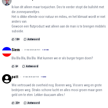
Ik kan dit alleen maar toejuichen. Des te eerder stopt die bullshit met
die zonnepaneeltjes.
Het is dikke ellende voor natuur en milieu, en het klimaat wordt er niet
anders van.
Gewoon een flutproduct wat alleen aan de man is te brengen middels
subsidie.
18
+
Antwoord
Siem
01 mei 2024 om 9:41
+
31184
Bla Bla Bla, Bla Bla. Wat kunnen we er als burger tegen doen?
6
+
Antwoord
patt
01 mei 2024 om 9:33
+
4263
Wie vertrouwd de overheid nog. Boeren weg, Vissers weg en grote
bedrijven weg. Straks schone lucht en alles mooi groen maar geen
geld om te eten. Lekker duur,aam alles.!
23
+
Antwoord