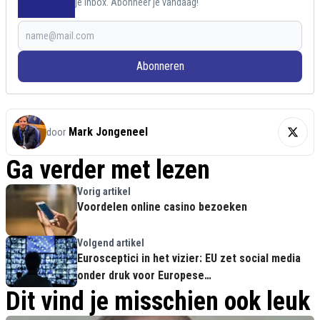
je inbox. Abonneer je vandaag!
Abonneren
Mark Jongeneel
door
Ga verder met lezen
Vorig artikel
Voordelen online casino bezoeken
Volgend artikel
Eurosceptici in het vizier: EU zet social media
onder druk voor Europese
Parlementsverkiezingen
Dit vind je misschien ook leuk