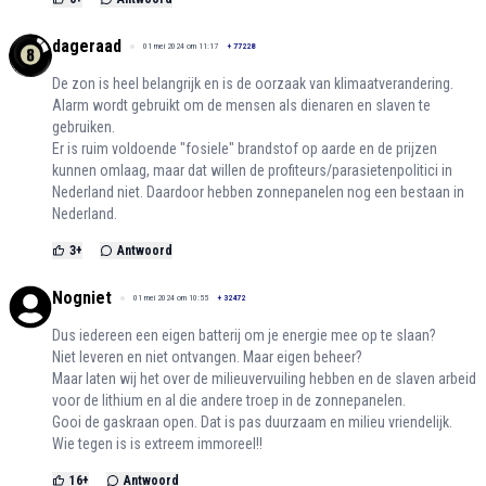
dageraad
01 mei 2024 om 11:17
+
77228
De zon is heel belangrijk en is de oorzaak van klimaatverandering.
Alarm wordt gebruikt om de mensen als dienaren en slaven te
gebruiken.
Er is ruim voldoende "fosiele" brandstof op aarde en de prijzen
kunnen omlaag, maar dat willen de profiteurs/parasietenpolitici in
Nederland niet. Daardoor hebben zonnepanelen nog een bestaan in
Nederland.
3
+
Antwoord
Nogniet
01 mei 2024 om 10:55
+
32472
Dus iedereen een eigen batterij om je energie mee op te slaan?
Niet leveren en niet ontvangen. Maar eigen beheer?
Maar laten wij het over de milieuvervuiling hebben en de slaven arbeid
voor de lithium en al die andere troep in de zonnepanelen.
Gooi de gaskraan open. Dat is pas duurzaam en milieu vriendelijk.
Wie tegen is is extreem immoreel!!
16
+
Antwoord