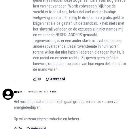
generaties hebben deze zogenaamde slaven nog steeds
last van het verleden. Wordt volwassen, kijk hoe de
wereld er toen uitzag, bekijk dat niet met de huidige
wetgeving en sta niet zielig te doen om zo gratis geld te
krijgen net als de gasten uit de zandbak. Ik heb niets met
het slavernij verleden en de excuses zijn niet names mij
en vele mede NEDERLANDERS gemaakt.
Tegenwoordig is er een ander slavernij systeem en een
andere roversbende. Deze roversbende in hun ivoren
torens willen dat niet inzien. Iedereen die tegen hun is, is
een racist en extreem rechts. Zij geven geen definitie
hiervoor, omdat dan op basis van hun eigen definitie door
de mand vallen.
0
+
Antwoord
mve
01 mei 2024 om 12:32
+
4599
Het wordt tijd dat mensen zich gaan groeperen en los komen van
energiebedrijven
Op wijkniveau eigen productie en beheer
0
+
Antwoord