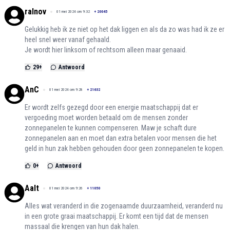
ralnov
01 mei 2024 om 9:32
+
20045
Gelukkig heb ik ze niet op het dak liggen en als da zo was had ik ze er
heel snel weer vanaf gehaald.
Je wordt hier linksom of rechtsom alleen maar genaaid.
29
+
Antwoord
AnC
01 mei 2024 om 9:28
+
21632
Er wordt zelfs gezegd door een energie maatschappij dat er
vergoeding moet worden betaald om de mensen zonder
zonnepanelen te kunnen compenseren. Maw je schaft dure
zonnepanelen aan en moet dan extra betalen voor mensen die het
geld in hun zak hebben gehouden door geen zonnepanelen te kopen.
0
+
Antwoord
Aalt
01 mei 2024 om 9:26
+
11050
Alles wat veranderd in die zogenaamde duurzaamheid, veranderd nu
in een grote graai maatschappij. Er komt een tijd dat de mensen
massaal die krengen van hun dak halen.