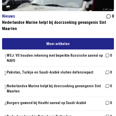
Nieuws
0
Nederlandse Marine helpt bij doorzoeking gevangenis Sint
Maarten
Meer artikelen
1
WSJ: VS houden rekening met beperkte Russische aanval op
0
NAVO
2
Pakistan, Turkije en Saudi-Arabië sluiten defensiepact
0
3
Nederlandse Marine helpt bij doorzoeking gevangenis Sint
0
Maarten
4
Burgers gewond bij Houthi-aanval op Saudi-Arabië
0