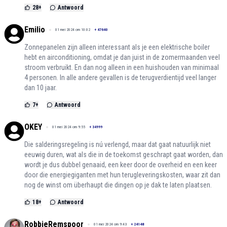
28
+
Antwoord
Emilio
01 mei 2024 om 10:02
+
47640
Zonnepanelen zijn alleen interessant als je een elektrische boiler
hebt en airconditioning, omdat je dan juist in de zomermaanden veel
stroom verbruikt. En dan nog alleen in een huishouden van minimaal
4 personen. In alle andere gevallen is de terugverdientijd veel langer
dan 10 jaar.
7
+
Antwoord
OKEY
01 mei 2024 om 9:55
+
34999
Die salderingsregeling is nú verlengd, maar dat gaat natuurlijk niet
eeuwig duren, wat als die in de toekomst geschrapt gaat worden, dan
wordt je dus dubbel genaaid, een keer door de overheid en een keer
door die energiegiganten met hun terugleveringskosten, waar zit dan
nog de winst om überhaupt die dingen op je dak te laten plaatsen.
18
+
Antwoord
RobbieRemspoor
01 mei 2024 om 9:43
+
24148