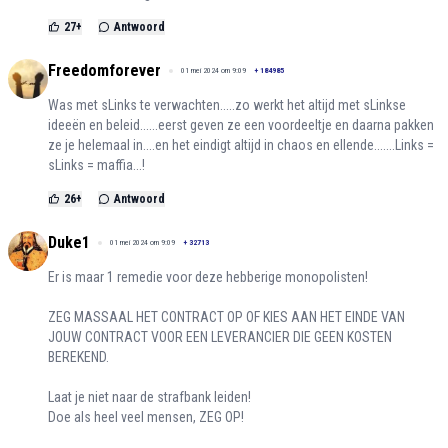
27
+
Antwoord
Freedomforever
01 mei 2024 om 9:09
+
184985
Was met sLinks te verwachten.....zo werkt het altijd met sLinkse
ideeën en beleid......eerst geven ze een voordeeltje en daarna pakken
ze je helemaal in....en het eindigt altijd in chaos en ellende.......Links =
sLinks = maffia...!
26
+
Antwoord
Duke1
01 mei 2024 om 9:09
+
32713
Er is maar 1 remedie voor deze hebberige monopolisten!
ZEG MASSAAL HET CONTRACT OP OF KIES AAN HET EINDE VAN
JOUW CONTRACT VOOR EEN LEVERANCIER DIE GEEN KOSTEN
BEREKEND.
Laat je niet naar de strafbank leiden!
Doe als heel veel mensen, ZEG OP!