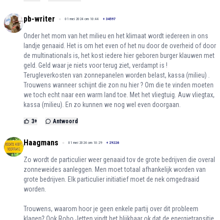
pb-writer
01 mei 2024 om 10:44
+
34597
Onder het mom van het milieu en het klimaat wordt iedereen in ons
landje genaaid. Het is om het even of het nu door de overheid of door
de multinationals is, het kost iedere hier geboren burger klauwen met
geld. Geld waar je niets voor terug ziet, verdampt is !
Terugleverkosten van zonnepanelen worden belast, kassa (milieu) .
Trouwens wanneer schijnt die zon nu hier ? Om die te vinden moeten
we toch echt naar een warm land toe. Met het vliegtuig. Auw vliegtax,
kassa (milieu). En zo kunnen we nog wel even doorgaan.
3
+
Antwoord
Haagmans
01 mei 2024 om 10:29
+
29226
Zo wordt de particulier weer genaaid tov de grote bedrijven die overal
zonneweides aanleggen. Men moet totaal afhankelijk worden van
grote bedrijven. Elk particulier initiatief moet de nek omgedraaid
worden.
Trouwens, waarom hoor je geen enkele partij over dit probleem
klagen? Ook Robo Jetten vindt het blijkbaar ok dat de energietransitie