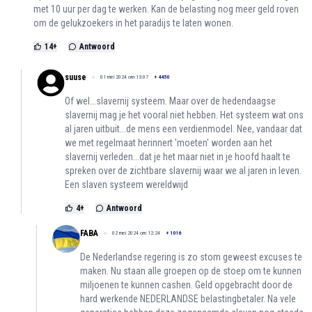
met 10 uur per dag te werken. Kan de belasting nog meer geld roven
om de gelukzoekers in het paradijs te laten wonen.
14
+
Antwoord
suuse
01 mei 2024 om 13:07
+
4450
Of wel...slavernij systeem. Maar over de hedendaagse
slavernij mag je het vooral niet hebben. Het systeem wat ons
al jaren uitbuit...de mens een verdienmodel. Nee, vandaar dat
we met regelmaat herinnert 'moeten' worden aan het
slavernij verleden...dat je het maar niet in je hoofd haalt te
spreken over de zichtbare slavernij waar we al jaren in leven.
Een slaven systeem wereldwijd
4
+
Antwoord
FABA
02 mei 2024 om 12:24
+
1016
De Nederlandse regering is zo stom geweest excuses te
maken. Nu staan alle groepen op de stoep om te kunnen
miljoenen te kunnen cashen. Geld opgebracht door de
hard werkende NEDERLANDSE belastingbetaler. Na vele