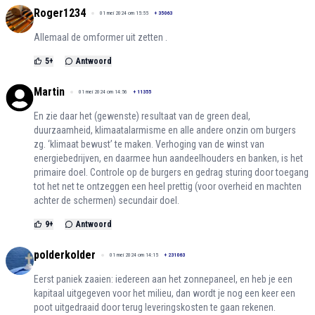
Roger1234
01 mei 2024 om 15:55
+
35063
Allemaal de omformer uit zetten .
5
+
Antwoord
Martin
01 mei 2024 om 14:56
+
11355
En zie daar het (gewenste) resultaat van de green deal,
duurzaamheid, klimaatalarmisme en alle andere onzin om burgers
zg. ‘klimaat bewust’ te maken. Verhoging van de winst van
energiebedrijven, en daarmee hun aandeelhouders en banken, is het
primaire doel. Controle op de burgers en gedrag sturing door toegang
tot het net te ontzeggen een heel prettig (voor overheid en machten
achter de schermen) secundair doel.
9
+
Antwoord
polderkolder
01 mei 2024 om 14:15
+
231063
Eerst paniek zaaien: iedereen aan het zonnepaneel, en heb je een
kapitaal uitgegeven voor het milieu, dan wordt je nog een keer een
poot uitgedraaid door terug leveringskosten te gaan rekenen.