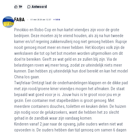
9
+
Antwoord
FABA
01 mei 2024 om 12:37
+
1016
Pinokkio en Robo Cop en hun kartel vriendjes zijn voor de grote
bedrijven. Deze moeten zij te vriend houden, als zij na hun tweede
kamer en/of regering zakkenvullerij nog niet genoeg hebben. Rupsje
nooit genoeg moet meer en meer hebben. Het klootjes volk zijn de
werkslaven die tot op het bot moeten worden uitgemolken om dit
doel te bereiken. Geeft ze wat geld en ze zullen blij zijn. Via de
belastingen roven wij meer terug, zodat ze uiteindelijk niets meer
kunnen. Dan hebben zij uiteindelijk hun doel bereikt en kan het model
China los gaan.
Twijfelaar Omtzigt laat de onderhandelingen klappen en de dikke pad
met zijn rood/groene kmer vriendjes mogen het afmaken. De staat
bepaald wat goed voor je is. Jouw huis is te groot voor jou en je
gezin. Een container met stapelbedden is groot genoeg. Met
meerdere containers douches, toiletten en keuken delen. De huizen
zijn nodig voor de gelukzoekers, want die hebben het zo slecht
gehad in de zandbak waar zijn vandaag komen.
Kinderen vanaf 2 jaar naar de opvang, jullie ouders weten niet wat
opvoeden is. De ouders hebben dan tijd genoeg om samen 6 dagen