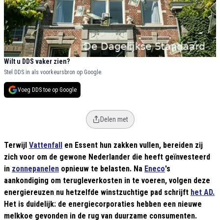
Wilt u DDS vaker zien?
Stel DDS in als voorkeursbron op Google.
Voeg DDS toe op Google
Delen met
Terwijl
Vattenfall
en Essent hun zakken vullen, bereiden zij
zich voor om de gewone Nederlander die heeft geïnvesteerd
in
zonnepanelen
opnieuw te belasten. Na
Eneco
's
aankondiging om terugleverkosten in te voeren, volgen deze
energiereuzen nu hetzelfde winstzuchtige pad schrijft
het AD.
Het is duidelijk: de energiecorporaties hebben een nieuwe
melkkoe gevonden in de rug van duurzame consumenten.