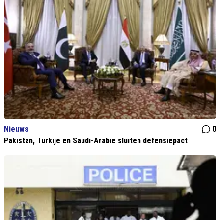
Nieuws
0
Pakistan, Turkije en Saudi-Arabië sluiten defensiepact