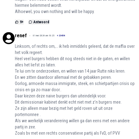
hiermee belemmerd wordt.
Alhoewel, you own nothing and will be happy.
9
+
Antwoord
renef
01 mei 2024 om 10:25
+
23454
Linksom, of rechts om,… ik heb inmiddels geleerd, dat de maffia over
het volk regeert.
Heel veel burgers hebben dit nog steeds niet in de gaten, en willen
alles het liefst zo laten.
Te lui om te onderzoeken, en willen van 14 jaar Rutte niks leren.
En we zitten daardoor allemaal met de gebakken peren.
Oorlog, armoede massa immigrate, steek, en schietpartijen crisis op
crisis en ga zo maar door..
Daar kiezen deze naive burgers dan uiteindelijk voor.
Dit demissionair kabinet denkt echt niet met z’n burgers mee.
Ze zijn alleen maar bezig met het geld roven uit uit onze
portemonnee .
Als we werkelijk veranderering willen ga dan eens met een andere
partij in zee.
Zoals bv met een rechts conservatieve partij als FvD, of PVV