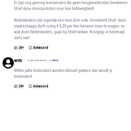
Er zijn nog genoeg leveranciers die geen terugleverkosten berekenen.
Straf deze monopolisten voor hun hebberigheid!
Nederlanders zijn eigenlijk een heel dom volk. Voorbeeld Shell: deze
maatschappij durft rustig € 0,20 per liter benzine meer te vragen, en
wat doen Nederlanders, gaan bij Shell tanken. Ik begrijp er helemaal
niets van!
26
+
Antwoord
wim
01 mei 2024 om 9:05
+
138218
Willen jullie bedonderd worden klimaat gekkies dan wordt je
bedonderd.
29
+
Antwoord