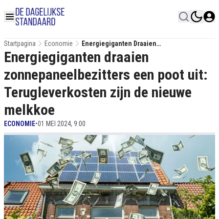
Startpagina
Economie
Energiegiganten Draaien
Energiegiganten draaien
Zonnepaneelbezitters Een Poot Uit:
Terugleverkosten Zijn De Nieuwe Melkkoe
zonnepaneelbezitters een poot uit:
Terugleverkosten zijn de nieuwe
melkkoe
ECONOMIE
•
01 MEI 2024, 9:00