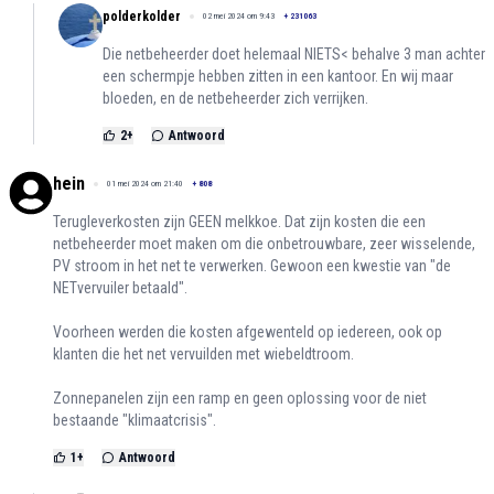
polderkolder
02 mei 2024 om 9:43
+
231063
Die netbeheerder doet helemaal NIETS< behalve 3 man achter
een schermpje hebben zitten in een kantoor. En wij maar
bloeden, en de netbeheerder zich verrijken.
2
+
Antwoord
hein
01 mei 2024 om 21:40
+
808
Terugleverkosten zijn GEEN melkkoe. Dat zijn kosten die een
netbeheerder moet maken om die onbetrouwbare, zeer wisselende,
PV stroom in het net te verwerken. Gewoon een kwestie van "de
NETvervuiler betaald".
Voorheen werden die kosten afgewenteld op iedereen, ook op
klanten die het net vervuilden met wiebeldtroom.
Zonnepanelen zijn een ramp en geen oplossing voor de niet
bestaande "klimaatcrisis".
1
+
Antwoord