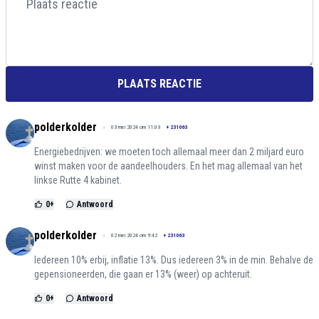
PLAATS REACTIE
polderkolder
03 mei 2024 om 11:03
+
231063
Energiebedrijven: we moeten toch allemaal meer dan 2 miljard euro
winst maken voor de aandeelhouders. En het mag allemaal van het
linkse Rutte 4 kabinet.
0
+
Antwoord
polderkolder
02 mei 2024 om 9:42
+
231063
Iedereen 10% erbij, inflatie 13%. Dus iedereen 3% in de min. Behalve de
gepensioneerden, die gaan er 13% (weer) op achteruit.
0
+
Antwoord