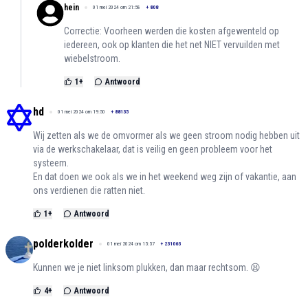
hein
01 mei 2024 om 21:58
+
808
Correctie: Voorheen werden die kosten afgewenteld op
iedereen, ook op klanten die het net NIET vervuilden met
wiebelstroom.
1
+
Antwoord
hd
01 mei 2024 om 19:50
+
88135
Wij zetten als we de omvormer als we geen stroom nodig hebben uit
via de werkschakelaar, dat is veilig en geen probleem voor het
systeem.
En dat doen we ook als we in het weekend weg zijn of vakantie, aan
ons verdienen die ratten niet.
1
+
Antwoord
polderkolder
01 mei 2024 om 15:57
+
231063
Kunnen we je niet linksom plukken, dan maar rechtsom. 😫
4
+
Antwoord