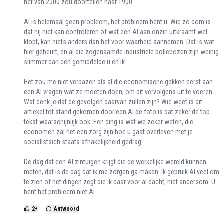
het van 2000 zou doortellen naar 1900.
AI is helemaal geen probleem, het probleem bent u. Wie zo dom is
dat hij niet kan controleren of wat een AI aan onzin uitkraamt wel
klopt, kan niets anders dan het voor waarheid aannemen. Dat is wat
hier gebeurt, en al die zogenaamde industriële bollebozen zijn weinig
slimmer dan een gemiddelde u en ik.
Het zou me niet verbazen als al die economische gekken eerst aan
een AI vragen wat ze moeten doen, om dit vervolgens uit te voeren.
Wat denk je dat de gevolgen daarvan zullen zijn? Wie weet is dit
artiekel tot stand gekomen door een AI de foto is dat zeker de top
tekst waarschijnlijk ook. Een ding is wat we zeker weten, die
economen zal het een zorg zijn hoe u gaat overleven met je
socialistsich staats afhakelijkheid gedrag.
De dag dat een AI zintuigen krijgt die de werkelijke wereld kunnen
meten, dat is de dag dat ik me zorgen ga maken. Ik gebruik AI veel om
te zien of het dingen zegt die ik daar voor al dacht, niet andersom. U
bent het probleem niet AI.
2
+
Antwoord