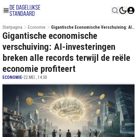
Startpagina
Economie
Gigantische Economische Verschuiving: AI-
Gigantische economische
Investeringen Breken Alle Records Terwijl
De Reële Economie Profiteert
verschuiving: AI-investeringen
breken alle records terwijl de reële
economie profiteert
ECONOMIE
•
22 MEI , 14:30