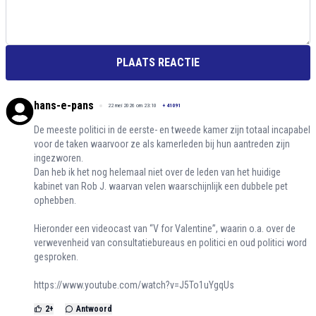
PLAATS REACTIE
hans-e-pans
22 mei 2026 om 23:10
+
41091
De meeste politici in de eerste- en tweede kamer zijn totaal incapabel
voor de taken waarvoor ze als kamerleden bij hun aantreden zijn
ingezworen.
Dan heb ik het nog helemaal niet over de leden van het huidige
kabinet van Rob J. waarvan velen waarschijnlijk een dubbele pet
ophebben.
Hieronder een videocast van “V for Valentine”, waarin o.a. over de
verwevenheid van consultatiebureaus en politici en oud politici word
gesproken.
https://www.youtube.com/watch?v=J5To1uYgqUs
2
+
Antwoord