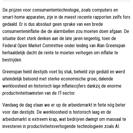
De prijzen voor consumententechnologie, zoals computers en
smart-home apparaten, zijn in de meest recente rapporten zelfs fors
gedaald. Er is dus absoluut geen sprake van een brede
consumenteninflatie die de alarmbellen zou moeten doen afgaan. De
situatie doet sterk denken aan de late jaren negentig, toen de
Federal Open Market Committee onder leiding van Alan Greenspan
herhaaldelijk dacht de rente te moeten verhogen om inflatie te
bestrijden.
Greenspan hield destijds voet bij stuk, behield zijn geduld en werd
uiteindelijk beloond met sterke economische groei, dalende
werkloosheid en historisch lage inflatiecijfers dankzij de enorme
productiviteitswinsten van de IT-sector.
Vandaag de dag staan we er op de arbeidsmarkt in feite nóg beter
voor dan destijds. De werkloosheid is historisch laag en de
arbeidsmarkt is extreem krap, wat bedrijven dwingt om massaal te
investeren in productiviteitsverhogende technologieën zoals AI.