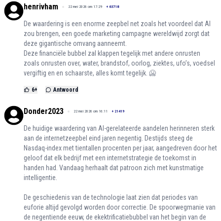
henrivham
22 mei 2026 om 17:29
+
63718
De waardering is een enorme zeepbel net zoals het voordeel dat AI
zou brengen, een goede marketing campagne wereldwijd zorgt dat
deze gigantische omvang aanneemt.
Deze financiële bubbel zal klappen tegelijk met andere onrusten
zoals onrusten over, water, brandstof, oorlog, ziektes, ufo’s, voedsel
vergiftig en en schaarste, alles komt tegelijk. 🥶
6
+
Antwoord
Donder2023
22 mei 2026 om 16:11
+
21419
De huidige waardering van AI-gerelateerde aandelen herinneren sterk
aan de internetzeepbel eind jaren negentig. Destijds steeg de
Nasdaq-index met tientallen procenten per jaar, aangedreven door het
geloof dat elk bedrijf met een internetstrategie de toekomst in
handen had. Vandaag herhaalt dat patroon zich met kunstmatige
intelligentie.
De geschiedenis van de technologie laat zien dat periodes van
euforie altijd gevolgd worden door correctie. De spoorwegmanie van
de negentiende eeuw, de ekektrificatiebubbel van het begin van de