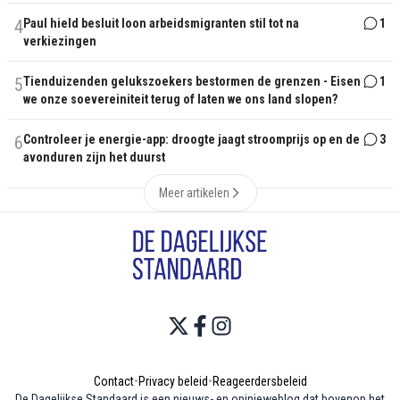
4
Paul hield besluit loon arbeidsmigranten stil tot na
1
verkiezingen
5
Tienduizenden gelukszoekers bestormen de grenzen - Eisen
1
we onze soevereiniteit terug of laten we ons land slopen?
6
Controleer je energie-app: droogte jaagt stroomprijs op en de
3
avonduren zijn het duurst
Meer artikelen
Contact
•
Privacy beleid
•
Reageerdersbeleid
De Dagelijkse Standaard is een nieuws- en opinieweblog dat bovenop het