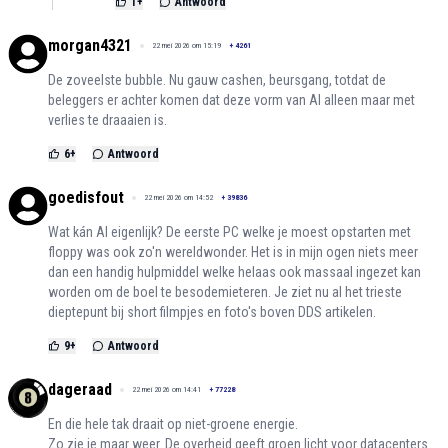
1
+
Antwoord
morgan4321
22 mei 2026 om 15:19
+
4261
De zoveelste bubble. Nu gauw cashen, beursgang, totdat de
beleggers er achter komen dat deze vorm van AI alleen maar met
verlies te draaaien is.
6
+
Antwoord
goedisfout
22 mei 2026 om 14:52
+
39836
Wat kán AI eigenlijk? De eerste PC welke je moest opstarten met
floppy was ook zo'n wereldwonder. Het is in mijn ogen niets meer
dan een handig hulpmiddel welke helaas ook massaal ingezet kan
worden om de boel te besodemieteren. Je ziet nu al het trieste
dieptepunt bij short filmpjes en foto's boven DDS artikelen.
9
+
Antwoord
dageraad
22 mei 2026 om 14:41
+
77228
En die hele tak draait op niet-groene energie.
Zo zie je maar weer. De overheid geeft groen licht voor datacenters