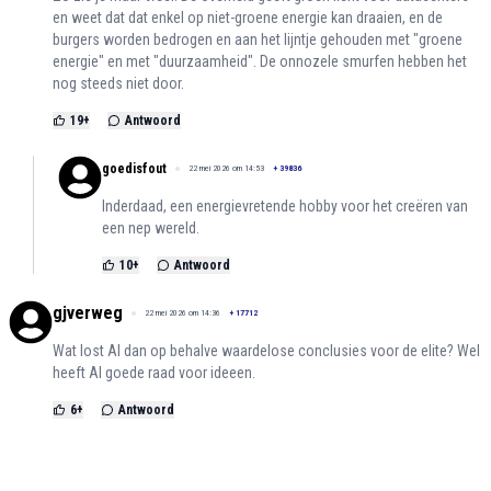
en weet dat dat enkel op niet-groene energie kan draaien, en de
burgers worden bedrogen en aan het lijntje gehouden met "groene
energie" en met "duurzaamheid". De onnozele smurfen hebben het
nog steeds niet door.
19
+
Antwoord
goedisfout
22 mei 2026 om 14:53
+
39836
Inderdaad, een energievretende hobby voor het creëren van
een nep wereld.
10
+
Antwoord
gjverweg
22 mei 2026 om 14:36
+
17712
Wat lost AI dan op behalve waardelose conclusies voor de elite? Wel
heeft AI goede raad voor ideeen.
6
+
Antwoord