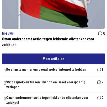
Nieuws
0
Oman onderneemt actie tegen lekkende olietanker voor
zuidkust
Meer artikelen
1
De slimste manier om overal mobiel internet te hebben
1
2
VS: gesprekken tussen Libanon en Israël voorspoedig
2
verlopen
3
Oman onderneemt actie tegen lekkende olietanker voor
0
zuidkust