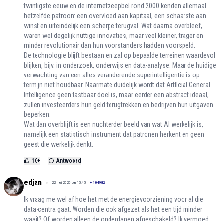
twintigste eeuw en de internetzeepbel rond 2000 kenden allemaal
hetzelfde patroon: een overvloed aan kapitaal, een schaarste aan
winst en uiteindelijk een scherpe terugval. Wat daarna overbleef,
waren wel degelijk nuttige innovaties, maar veel kleiner, trager en
minder revolutionair dan hun voorstanders hadden voorspeld.
De technologie blijft bestaan en zal op bepaalde terreinen waardevol
blijken, bijv. in onderzoek, onderwijs en data-analyse. Maar de huidige
verwachting van een alles veranderende superintelligentie is op
termijn niet houdbaar. Naarmate duidelijk wordt dat Artficial General
Intelligence geen tastbaar doel is, maar eerder een abstract ideaal,
zullen investeerders hun geld terugtrekken en bedrijven hun uitgaven
beperken.
Wat dan overblijft is een nuchterder beeld van wat AI werkelijk is,
namelijk een statistisch instrument dat patronen herkent en geen
geest die werkelijk denkt.
10
+
Antwoord
edjan
22 mei 2026 om 15:45
+
104982
Ik vraag me wel af hoe het met de energievoorziening voor al die
data-centra gaat. Worden die ook afgezet als het een tijd minder
waait? Of worden alleen de onderdanen afgeschakeld? Ik vermoed