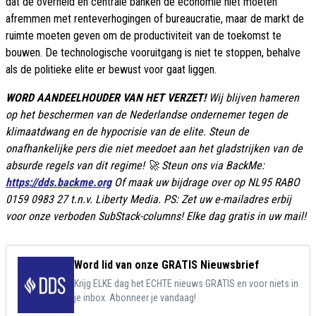
dat de overheid en centrale banken de economie niet moeten
afremmen met renteverhogingen of bureaucratie, maar de markt de
ruimte moeten geven om de productiviteit van de toekomst te
bouwen. De technologische vooruitgang is niet te stoppen, behalve
als de politieke elite er bewust voor gaat liggen.
WORD AANDEELHOUDER VAN HET VERZET!
Wij blijven hameren
op het beschermen van de Nederlandse ondernemer tegen de
klimaatdwang en de hypocrisie van de elite. Steun de
onafhankelijke pers die niet meedoet aan het gladstrijken van de
absurde regels van dit regime! 🚀 Steun ons via BackMe:
https://dds.backme.org
Of maak uw bijdrage over op NL95 RABO
0159 0983 27 t.n.v. Liberty Media. PS: Zet uw e-mailadres erbij
voor onze verboden SubStack-columns! Elke dag gratis in uw mail!
Word lid van onze GRATIS Nieuwsbrief
Krijg ELKE dag het ECHTE nieuws GRATIS en voor niets in
je inbox. Abonneer je vandaag!