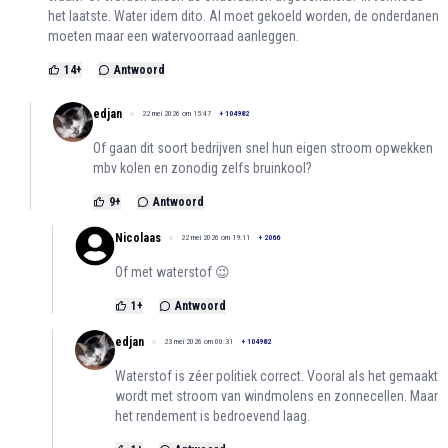
het laatste. Water idem dito. AI moet gekoeld worden, de onderdanen
moeten maar een watervoorraad aanleggen.
14
+
Antwoord
edjan
22 mei 2026 om 15:47
+
104982
Of gaan dit soort bedrijven snel hun eigen stroom opwekken
mbv kolen en zonodig zelfs bruinkool?
9
+
Antwoord
Nicolaas
22 mei 2026 om 19:11
+
2066
Of met waterstof 😉
1
+
Antwoord
edjan
23 mei 2026 om 00:31
+
104982
Waterstof is zéer politiek correct. Vooral als het gemaakt
wordt met stroom van windmolens en zonnecellen. Maar
het rendement is bedroevend laag.