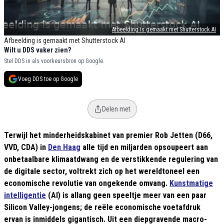
Afbeelding is gemaakt met Shutterstock AI
Afbeelding is gemaakt met Shutterstock AI
Wilt u DDS vaker zien?
Stel DDS in als voorkeursbron op Google.
Voeg DDS toe op Google
Delen met
Terwijl het minderheidskabinet van premier Rob Jetten (D66,
VVD, CDA) in
Den Haag
alle tijd en miljarden opsoupeert aan
onbetaalbare klimaatdwang en de verstikkende regulering van
de digitale sector, voltrekt zich op het wereldtoneel een
economische revolutie van ongekende omvang.
Kunstmatige
intelligentie
(AI) is allang geen speeltje meer van een paar
Silicon Valley-jongens; de reële economische voetafdruk
ervan is inmiddels gigantisch. Uit een diepgravende macro-