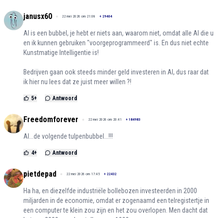
janusx60
22 mei 2026 om 21:08
+
29404
AI is een bubbel, je hebt er niets aan, waarom niet, omdat alle AI die u
en ik kunnen gebruiken "voorgeprogrammeerd" is. En dus niet echte
Kunstmatige Intelligentie is!
Bedrijven gaan ook steeds minder geld investeren in AI, dus raar dat
ik hier nu lees dat ze juist meer willen ?!
5
+
Antwoord
Freedomforever
22 mei 2026 om 20:41
+
184983
AI...de volgende tulpenbubbel...!!!
4
+
Antwoord
pietdepad
22 mei 2026 om 17:45
+
22432
Ha ha, en diezelfde industriële bollebozen investeerden in 2000
miljarden in de economie, omdat er zogenaamd een telregistertje in
een computer te klein zou zijn en het zou overlopen. Men dacht dat