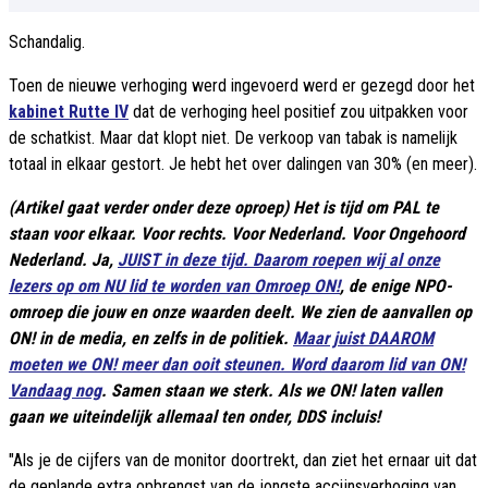
Schandalig.
Toen de nieuwe verhoging werd ingevoerd werd er gezegd door het
kabinet Rutte IV
dat de verhoging heel positief zou uitpakken voor
de schatkist. Maar dat klopt niet. De verkoop van tabak is namelijk
totaal in elkaar gestort. Je hebt het over dalingen van 30% (en meer).
(Artikel gaat verder onder deze oproep) Het is tijd om PAL te
staan voor elkaar. Voor rechts. Voor Nederland. Voor Ongehoord
Nederland. Ja,
JUIST in deze tijd. Daarom roepen wij al onze
lezers op om NU lid te worden van Omroep ON!
, de enige NPO-
omroep die jouw en onze waarden deelt. We zien de aanvallen op
ON! in de media, en zelfs in de politiek.
Maar juist DAAROM
moeten we ON! meer dan ooit steunen. Word daarom lid van ON!
Vandaag nog
. Samen staan we sterk. Als we ON! laten vallen
gaan we uiteindelijk allemaal ten onder, DDS incluis!
"Als je de cijfers van de monitor doortrekt, dan ziet het ernaar uit dat
de geplande extra opbrengst van de jongste accijnsverhoging van