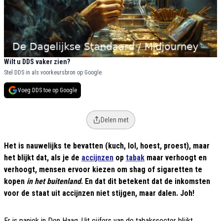
Wilt u DDS vaker zien?
Stel DDS in als voorkeursbron op Google.
Voeg DDS toe op Google
Delen met
Het is nauwelijks te bevatten (kuch, lol, hoest, proest), maar
het blijkt dat, als je de
accijnzen
op
tabak
maar verhoogt en
verhoogt, mensen ervoor kiezen om shag of sigaretten te
kopen
in het buitenland
. En dat dit betekent dat de inkomsten
voor de staat uit accijnzen niet stijgen, maar dalen. Joh!
Er is paniek in Den Haag. Uit cijfers van de tabakssector blijkt