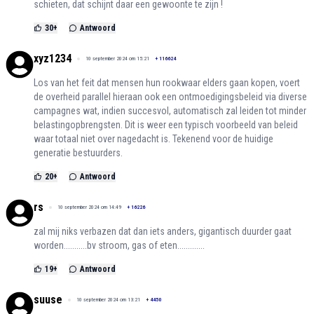
schieten, dat schijnt daar een gewoonte te zijn !
30
+
Antwoord
xyz1234
10 september 2024 om 15:21
+
116624
Los van het feit dat mensen hun rookwaar elders gaan kopen, voert
de overheid parallel hieraan ook een ontmoedigingsbeleid via diverse
campagnes wat, indien succesvol, automatisch zal leiden tot minder
belastingopbrengsten. Dit is weer een typisch voorbeeld van beleid
waar totaal niet over nagedacht is. Tekenend voor de huidige
generatie bestuurders.
20
+
Antwoord
rs
10 september 2024 om 14:49
+
16226
zal mij niks verbazen dat dan iets anders, gigantisch duurder gaat
worden...........bv stroom, gas of eten.............
19
+
Antwoord
suuse
10 september 2024 om 13:21
+
4450