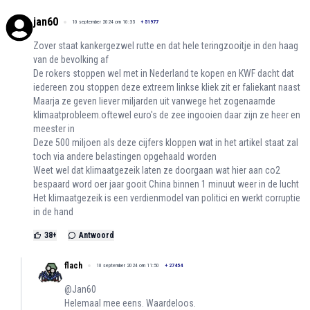
jan60
10 september 2024 om 10:35
+
51977
Zover staat kankergezwel rutte en dat hele teringzooitje in den haag
van de bevolking af
De rokers stoppen wel met in Nederland te kopen en KWF dacht dat
iedereen zou stoppen deze extreem linkse kliek zit er faliekant naast
Maarja ze geven liever miljarden uit vanwege het zogenaamde
klimaatprobleem.oftewel euro's de zee ingooien daar zijn ze heer en
meester in
Deze 500 miljoen als deze cijfers kloppen wat in het artikel staat zal
toch via andere belastingen opgehaald worden
Weet wel dat klimaatgezeik laten ze doorgaan wat hier aan co2
bespaard word oer jaar gooit China binnen 1 minuut weer in de lucht
Het klimaatgezeik is een verdienmodel van politici en werkt corruptie
in de hand
38
+
Antwoord
flach
10 september 2024 om 11:50
+
27454
@Jan60
Helemaal mee eens. Waardeloos.