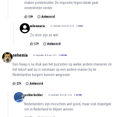
maken polderkolder. De inquisitie tegen tabak gaat
onverdroten verder.
19
+
Antwoord
wilenmarie
10 september 2024 om 13:10
+
10630
Zo dom zijn ze wel
17
+
Antwoord
nehemia
10 september 2024 om 12:01
+
535788
Den Haag is nu druk aan het puzzelen op welke andere manieren ze
het tekort wat nu is ontstaan op een andere manier bij de
Nederlandse burgers kunnen wegroven.
27
+
Antwoord
polderkolder
10 september 2024 om 12:23
+
231685
Nederlanders zijn misschien wel goed, maar ook stapelgek
om in Nederland te blijven wonen.