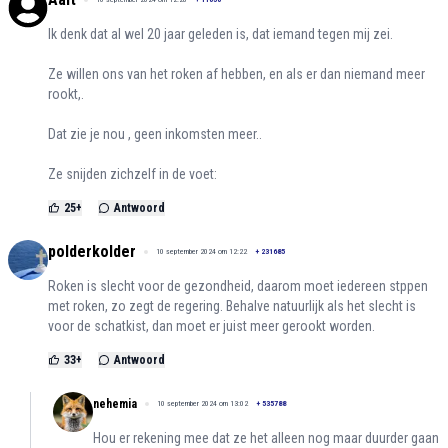
Ik denk dat al wel 20 jaar geleden is, dat iemand tegen mij zei.
Ze willen ons van het roken af hebben, en als er dan niemand meer
rookt,.
Dat zie je nou , geen inkomsten meer..
Ze snijden zichzelf in de voet:
25
+
Antwoord
polderkolder
10 september 2024 om 12:22
+
231685
Roken is slecht voor de gezondheid, daarom moet iedereen stppen
met roken, zo zegt de regering. Behalve natuurlijk als het slecht is
voor de schatkist, dan moet er juist meer gerookt worden.
33
+
Antwoord
nehemia
10 september 2024 om 13:02
+
535788
Hou er rekening mee dat ze het alleen nog maar duurder gaan