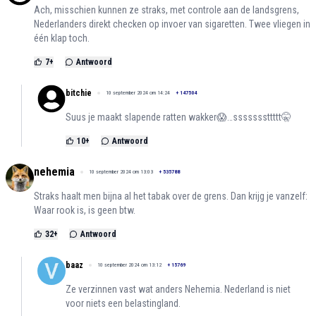
Ach, misschien kunnen ze straks, met controle aan de landsgrens,
Nederlanders direkt checken op invoer van sigaretten. Twee vliegen in
één klap toch.
7
+
Antwoord
bitchie
10 september 2024 om 14:24
+
147504
Suus je maakt slapende ratten wakker😱…sssssssttttt🤫
10
+
Antwoord
nehemia
10 september 2024 om 13:03
+
535788
Straks haalt men bijna al het tabak over de grens. Dan krijg je vanzelf:
Waar rook is, is geen btw.
32
+
Antwoord
baaz
10 september 2024 om 13:12
+
15769
Ze verzinnen vast wat anders Nehemia. Nederland is niet
voor niets een belastingland.