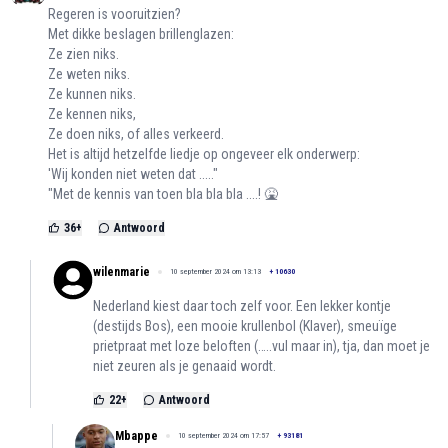
Regeren is vooruitzien?
Met dikke beslagen brillenglazen:
Ze zien niks.
Ze weten niks.
Ze kunnen niks.
Ze kennen niks,
Ze doen niks, of alles verkeerd.
Het is altijd hetzelfde liedje op ongeveer elk onderwerp:
'Wij konden niet weten dat ....."
"Met de kennis van toen bla bla bla ....! 🤮
36
+
Antwoord
wilenmarie
10 september 2024 om 13:13
+
10630
Nederland kiest daar toch zelf voor. Een lekker kontje
(destijds Bos), een mooie krullenbol (Klaver), smeuïge
prietpraat met loze beloften (…..vul maar in), tja, dan moet je
niet zeuren als je genaaid wordt.
22
+
Antwoord
Mbappe
10 september 2024 om 17:57
+
93181