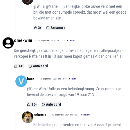
@Wil & @Marie __ Een lelijke, dikke ouwe vent met een
bril die met consumptie spreekt, dat moet wel een goede
bewindsman zijn.
3
+
Antwoord
ome-wim
10 september 2024 om 11:25
+
132281
Die geestelijk gestoorde leugenclown, bedrieger en holle-praatjes-
verkoper Ratte heeft in 13 jaar meer kapot gemaakt dan ons lief is !
44
+
Antwoord
baaz
10 september 2024 om 13:15
+
15769
@Ome Wim: Rutte is een belastingkoning. Zo is onder zijn
bewind de btw verhoogd van 19 naar 21%
10
+
Antwoord
nehemia
10 september 2024 om 13:37
+
535788
En belasting op groenten en fruit van 6 naar 9 procent.