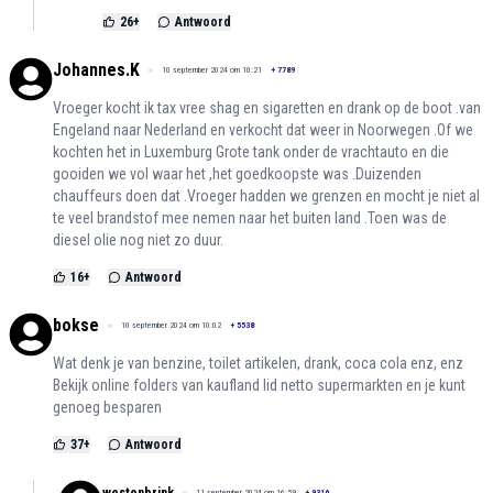
26
+
Antwoord
Johannes.K
10 september 2024 om 10:21
+
7789
Vroeger kocht ik tax vree shag en sigaretten en drank op de boot .van
Engeland naar Nederland en verkocht dat weer in Noorwegen .Of we
kochten het in Luxemburg Grote tank onder de vrachtauto en die
gooiden we vol waar het ,het goedkoopste was .Duizenden
chauffeurs doen dat .Vroeger hadden we grenzen en mocht je niet al
te veel brandstof mee nemen naar het buiten land .Toen was de
diesel olie nog niet zo duur.
16
+
Antwoord
bokse
10 september 2024 om 10:02
+
5538
Wat denk je van benzine, toilet artikelen, drank, coca cola enz, enz
Bekijk online folders van kaufland lid netto supermarkten en je kunt
genoeg besparen
37
+
Antwoord
11 september 2024 om 16:59
+
9316