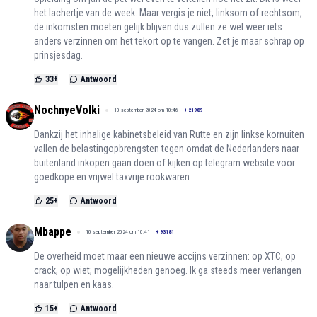
het lachertje van de week. Maar vergis je niet, linksom of rechtsom,
de inkomsten moeten gelijk blijven dus zullen ze wel weer iets
anders verzinnen om het tekort op te vangen. Zet je maar schrap op
prinsjesdag.
33
+
Antwoord
NochnyeVolki
10 september 2024 om 10:46
+
21989
Dankzij het inhalige kabinetsbeleid van Rutte en zijn linkse kornuiten
vallen de belastingopbrengsten tegen omdat de Nederlanders naar
buitenland inkopen gaan doen of kijken op telegram website voor
goedkope en vrijwel taxvrije rookwaren
25
+
Antwoord
Mbappe
10 september 2024 om 10:41
+
93181
De overheid moet maar een nieuwe accijns verzinnen: op XTC, op
crack, op wiet; mogelijkheden genoeg. Ik ga steeds meer verlangen
naar tulpen en kaas.
15
+
Antwoord