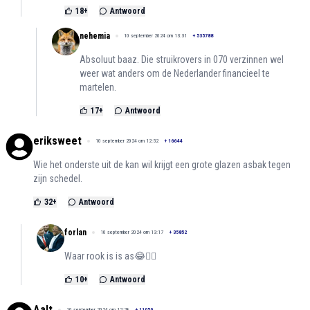
18
+
Antwoord
nehemia
10 september 2024 om 13:31
+
535788
Absoluut baaz. Die struikrovers in 070 verzinnen wel
weer wat anders om de Nederlander financieel te
martelen.
17
+
Antwoord
eriksweet
10 september 2024 om 12:52
+
16644
Wie het onderste uit de kan wil krijgt een grote glazen asbak tegen
zijn schedel.
32
+
Antwoord
forlan
10 september 2024 om 13:17
+
35852
Waar rook is is as😂👍🏻
10
+
Antwoord
Aalt
10 september 2024 om 12:28
+
11050