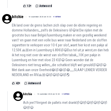
12
+
Antwoord
bitchie
10 september 2024 om 10:33
+
147504
Elk land over de grens lachen zich slap over de idiote regering en
domme Hollanders,,,zelfs de Oekraïners 🤣😂🚨Die rijden met de
grootste bus naar België/luxemburg,maken er een gezellig weekend
van⁉️ en gaan met een volle bus weer naar Nederland om de sloffen
sigaretten te verkopen voor 1O € per slof,,want hier kost een pakje al
12.50€ 🙏🏼en in Luxemburg 6.80€🤣😂Dus tel uit je winst,en dan heb
ik het nog niet over de winst van sloffen tabak,,,10€ per pakje in
Luxemburg en hier met vloei 23 €🤣😂 Geen wonder dat de
Oekraïners niet terug willen,,,die schatkist blijft wel gevuld🤣😂🤣😂
Met dank aan onze Overheid😂🤣😂🤣😂,,,,,SLAAP LEKKER VERDER
NEDERLAND en RIV🙏🏼😂🤣😂🤣😂🤣🌎
42
+
Antwoord
bitchie
10 september 2024 om 10:34
+
147504
Ach jee⁉️Vergeet de pallets met drank🤣😂🤣😂🤣😂🤣😂🤣
😂🤣😂