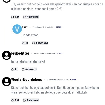
Tja, waar moet het geld voor alle gelukzoekers en cadeuatjes voor de
ukie neo nazie zu vandaan komen ????
13
+
Antwoord
baaz
11 september 2024 om 8:08
+
15769
Goede vraag
2
+
Antwoord
leukeditter
10 september 2024 om 22:46
+
3912
hahahahahahahahaha lol
8
+
Antwoord
WouterNoordeloos
10 september 2024 om 18:54
+
19408
Dit is toch het bewijs dat politici in Den Haag echt geen flauw benul
waar ze het over hebben stelletje overbetaalde mafkukels
16
+
Antwoord