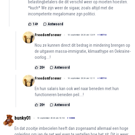
belastingbetalers die dit verschil weer op moeten hoesten.
*kuch* We zijn weer de sigaar, zoals altijd met die
incompetente megalomane zgn politici.
14
+
Antwoord
Freedomforever
10 september 2024 om 12:09
+
185710
Nou ze kunnen direct dit bedrag in mindering brengen op
de uitgaven massa-immigratie, klimaathype en Oekraïne-
oorlog....!
20
+
Antwoord
Freedomforever
10 september 2024 om 12:11
+
185710
En hun salaris kan ook wel naar beneden met hun
functioneren beneden peil....!
20
+
Antwoord
bunky01
10 september 2024 om 10:53
+
13684
En dat zooitje imbecielen heeft dan zogenaamd allemaal een hoge
opleiding om jan de pet wel even te vertellen hoe het zit. Dit is weer