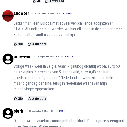
4
+
Antwoord
shooter
10 september 2024 om 11:24
+
125068
Lekker man, één Europa met zoveel verschillende accijnzen en
BTW’s. Als nettobetaler worden we hier elke dag in de bips genomen.
Buiten Jetten vindt niet iedereen dit fijn.
30
+
Antwoord
ome-wim
10 september 2024 om 11:22
+
132281
Vorige week weer in Belgie, waar ik gelukkig dichtbij woon, euro 50
getankt plus 2 jerrycans van 5 liter gevuld, euro 0,43 per liter
goedkoper dan in "graailand" Nederland en weer voor een hele
maand genoeg benzine, terug in Nederland weer even mijn
middelvinger opgestoken.
38
+
Antwoord
plurk
10 september 2024 om 11:08
+
149541
Dit is gewoon visieloos incompetent gekloot. Daar zijn ze steengoed
in, in Den Haag. Al decennia lang.