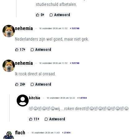
studieschuld afbetalen.
0
+
Antwoord
nehemia
10 september 2024 om 11:52
+
535788
Nederlanders zijn wel goed, maar niet gek.
17
+
Antwoord
nehemia
10 september 2024 om 11:52
+
535788
Ik rook direct al onraad.
24
+
Antwoord
bitchie
10 september 2024 om 14:22
+
147504
🤣😂🤣😂🤣😂wij…..roken direct🤣😂🤣😂🤣😂🤣😂🤣😂
11
+
Antwoord
flach
10 september 2024 om 11:45
+
27454