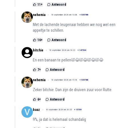
11
+
Antwoord
nehemia
10 september 2024 om 13:38
+
535788
Met de lachende leugenaar hebben we nog wel een
appeltje te schillen.
16
+
Antwoord
bitchie
10 september 2024 om 14:22
+
147504
En een banaan te pellen🤣😂🤣😂🤣😂🤣😂
7
+
Antwoord
nehemia
10 september 2024 om 15:18
+
535788
Zeker bitchie. Dan zijn de druiven zuur voor Rutte.
6
+
Antwoord
baaz
10 september 2024 om 16:53
+
15769
9%, ja dat is helemaal schandalig