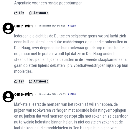
Argentinie voor een rondje poepstampen.
19
+
Antwoord
ome-wim
10 september 2024 om 16:28
+
132281
Iedereen die dicht bij de Duitse en belgische grens woont lacht zich
eenn bult en steekt een dikke middelvinger op naar die onbenullen in
Den Haag, over degenen die hun rookwaar goedkoop online bestellen
nog maar niet te praten, wordt tijd dat ze in Den Haag onder hun
steen uit kruipen en tijdens debatten in de Tweede slaapkamer eens
gaan opletten tijdens debatten i.p.v. voetbalwedstrijden kijken op hun
mobieltjes.
19
+
Antwoord
ome-wim
10 september 2024 om 16:09
+
132281
Mafketels, eerst de mensen van het roken af willen hebben, de
prijzen van rookwaren verhogen met absurde belastingverhogingen
en nu janken dat veel mensen gestopt zijn met roken en ze daardoor
nu te weinig belasting binnen halen, is niet eerste en zeker niet de
laatste keer dat die randdebielen in Den Haag in hun eigen voet