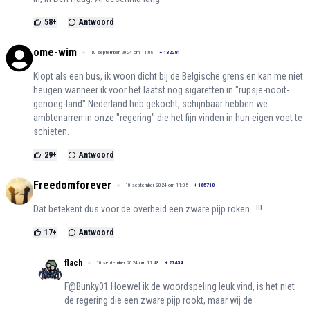
58
+
Antwoord
ome-wim
10 september 2024 om 11:08
+
132281
Klopt als een bus, ik woon dicht bij de Belgische grens en kan me niet
heugen wanneer ik voor het laatst nog sigaretten in "rupsje-nooit-
genoeg-land" Nederland heb gekocht, schijnbaar hebben we
ambtenarren in onze "regering" die het fijn vinden in hun eigen voet te
schieten.
29
+
Antwoord
Freedomforever
10 september 2024 om 11:05
+
185710
Dat betekent dus voor de overheid een zware pijp roken...!!!
17
+
Antwoord
flach
10 september 2024 om 11:48
+
27454
F@Bunky01 Hoewel ik de woordspeling leuk vind, is het niet
de regering die een zware pijp rookt, maar wij de