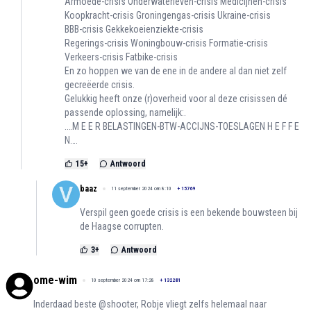
Armoede-crisis Onderwaterleven-crisis Medicijnen-crisis
Koopkracht-crisis Groningengas-crisis Ukraine-crisis
BBB-crisis Gekkekoeienziekte-crisis
Regerings-crisis Woningbouw-crisis Formatie-crisis
Verkeers-crisis Fatbike-crisis
En zo hoppen we van de ene in de andere al dan niet zelf
gecreëerde crisis.
Gelukkig heeft onze (r)overheid voor al deze crisissen dé
passende oplossing, namelijk:.
.…M E E R BELASTINGEN-BTW-ACCIJNS-TOESLAGEN H E F F E
N….
15
+
Antwoord
baaz
11 september 2024 om 8:10
+
15769
Verspil geen goede crisis is een bekende bouwsteen bij
de Haagse corrupten.
3
+
Antwoord
ome-wim
10 september 2024 om 17:28
+
132281
Inderdaad beste @shooter, Robje vliegt zelfs helemaal naar