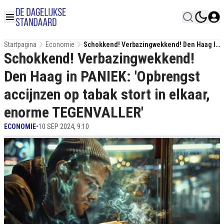
Startpagina
Economie
Schokkend! Verbazingwekkend! Den Haag In
Schokkend! Verbazingwekkend!
PANIEK: 'Opbrengst Accijnzen Op Tabak Stort
In Elkaar, Enorme TEGENVALLER'
Den Haag in PANIEK: 'Opbrengst
accijnzen op tabak stort in elkaar,
enorme TEGENVALLER'
ECONOMIE
•
10 SEP 2024, 9:10