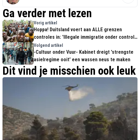
Ga verder met lezen
Vorig artikel
Hoppa! Duitsland voert aan ALLE grenzen
controles in: 'Illegale immigratie onder controle
krijgen'
Volgend artikel
-Cultuur onder Vuur- Kabinet dreigt 'strengste
asielregime ooit' een wassen neus te maken
Dit vind je misschien ook leuk