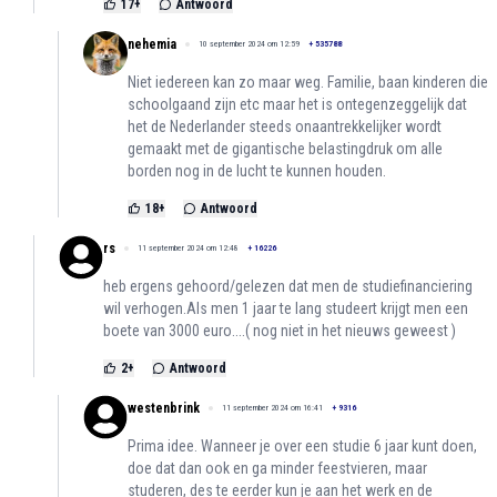
17
+
Antwoord
nehemia
10 september 2024 om 12:59
+
535788
Niet iedereen kan zo maar weg. Familie, baan kinderen die
schoolgaand zijn etc maar het is ontegenzeggelijk dat
het de Nederlander steeds onaantrekkelijker wordt
gemaakt met de gigantische belastingdruk om alle
borden nog in de lucht te kunnen houden.
18
+
Antwoord
rs
11 september 2024 om 12:48
+
16226
heb ergens gehoord/gelezen dat men de studiefinanciering
wil verhogen.Als men 1 jaar te lang studeert krijgt men een
boete van 3000 euro....( nog niet in het nieuws geweest )
2
+
Antwoord
westenbrink
11 september 2024 om 16:41
+
9316
Prima idee. Wanneer je over een studie 6 jaar kunt doen,
doe dat dan ook en ga minder feestvieren, maar
studeren, des te eerder kun je aan het werk en de