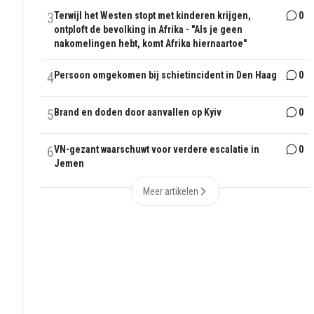
3
Terwijl het Westen stopt met kinderen krijgen,
0
ontploft de bevolking in Afrika - "Als je geen
nakomelingen hebt, komt Afrika hiernaartoe"
4
Persoon omgekomen bij schietincident in Den Haag
0
5
Brand en doden door aanvallen op Kyiv
0
6
VN-gezant waarschuwt voor verdere escalatie in
0
Jemen
Meer artikelen