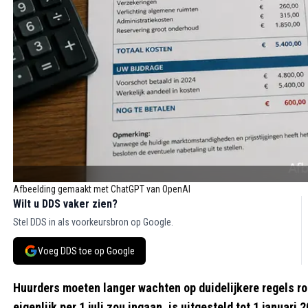
Afbeelding gemaakt met ChatGPT van OpenAI
Wilt u DDS vaker zien?
Stel DDS in als voorkeursbron op Google.
Voeg DDS toe op Google
Huurders moeten langer wachten op duidelijkere regels r
eigenlijk per 1 juli zou ingaan, is uitgesteld tot 1 januar