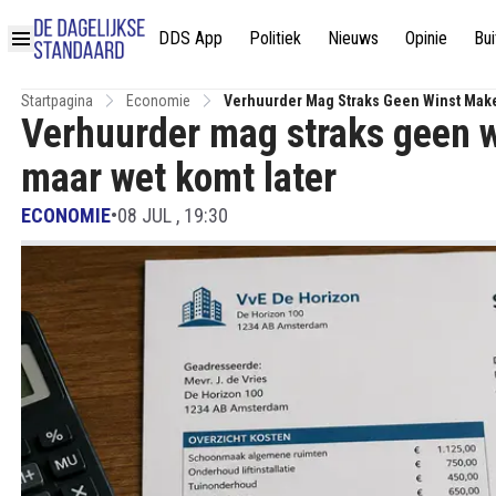
DDS App
Politiek
Nieuws
Opinie
Bui
Startpagina
Economie
Verhuurder Mag Straks Geen Winst Make
Verhuurder mag straks geen w
maar wet komt later
ECONOMIE
•
08 JUL , 19:30