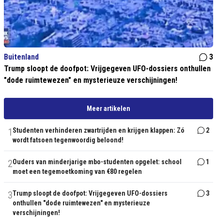
Buitenland
3
Trump sloopt de doofpot: Vrijgegeven UFO-dossiers onthullen
"dode ruimtewezen" en mysterieuze verschijningen!
Meer artikelen
1
Studenten verhinderen zwartrijden en krijgen klappen: Zó
2
wordt fatsoen tegenwoordig beloond!
2
Ouders van minderjarige mbo-studenten opgelet: school
1
moet een tegemoetkoming van €80 regelen
3
Trump sloopt de doofpot: Vrijgegeven UFO-dossiers
3
onthullen "dode ruimtewezen" en mysterieuze
verschijningen!