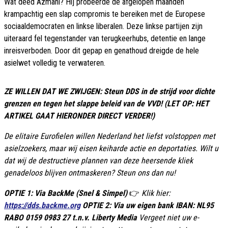
Wat deed Azmani? Hij probeerde de afgelopen maanden
krampachtig een slap compromis te bereiken met de Europese
sociaaldemocraten en linkse liberalen. Deze linkse partijen zijn
uiteraard fel tegenstander van terugkeerhubs, detentie en lange
inreisverboden. Door dit gepap en genathoud dreigde de hele
asielwet volledig te verwateren.
ZE WILLEN DAT WE ZWIJGEN: Steun DDS in de strijd voor dichte
grenzen en tegen het slappe beleid van de VVD! (LET OP: HET
ARTIKEL GAAT HIERONDER DIRECT VERDER!)
De elitaire Eurofielen willen Nederland het liefst volstoppen met
asielzoekers, maar wij eisen keiharde actie en deportaties. Wilt u
dat wij de destructieve plannen van deze heersende kliek
genadeloos blijven ontmaskeren? Steun ons dan nu!
OPTIE 1: Via BackMe (Snel & Simpel)
👉
Klik hier:
https://dds.backme.org
OPTIE 2: Via uw eigen bank IBAN: NL95
RABO 0159 0983 27 t.n.v. Liberty Media
Vergeet niet uw e-