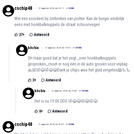
cschip48
21 augustus 2024 om 16:11
+
15386
Wel een voordeel bij ontbreken van politie. Kan de burger eindelijk
eens met honkbalknuppels de straat schoonvegen
27
+
Antwoord
bitchie
21 augustus 2024 om 19:05
+
147483
Oh maar goed dat je het zegt ,,over honkbalknuppels
gesproken,,,moet er nog één in de auto gooien voor vrijdag
🙏🏼🤣😂🤣😂😂Dank je chips was het glad vergeten😱🦾🦾
3
+
Antwoord
bitchie
21 augustus 2024 om 19:06
+
147483
Het is nu 19.06 DDS 🤣😂😂🤣😂🤣😂
0
+
Antwoord
cschip48
21 augustus 2024 om 16:09
+
15386