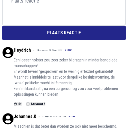
PLAATS REACTIE
Heydrich
14 september 2024 om 10:31
+
18809
Een losser holster zou zeer zeker bijdragen in minder benodigde
manschappen!
Er wordt teveel "gesproken" en te weiinig effextief gehandeld!
Maar het is inniddels te laat voor dergelijke besluitsvorming, de
'woke' politieke macht is tè machtig!
Een 'militairstaat' , na een burgeroorlog zou voor veel problemen
oplossingen kunnen bieden
0
+
Antwoord
Johannes.K
22 augustus 2024 om 12:48
+
7789
Misschien is dat beter dan worden ze ook niet meer beschermd.