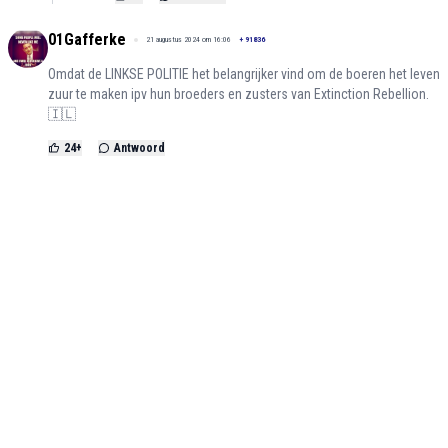
01Gafferke
21 augustus 2024 om 16:06
+
91836
Omdat de LINKSE POLITIE het belangrijker vind om de boeren het leven
zuur te maken ipv hun broeders en zusters van Extinction Rebellion.
🇮🇱
24
+
Antwoord