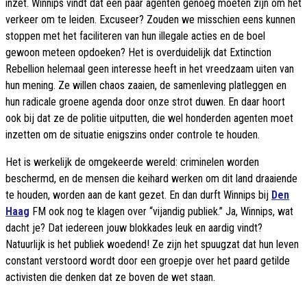
inzet. Winnips vindt dat een paar agenten genoeg moeten zijn om het
verkeer om te leiden. Excuseer? Zouden we misschien eens kunnen
stoppen met het faciliteren van hun illegale acties en de boel
gewoon meteen opdoeken? Het is overduidelijk dat Extinction
Rebellion helemaal geen interesse heeft in het vreedzaam uiten van
hun mening. Ze willen chaos zaaien, de samenleving platleggen en
hun radicale groene agenda door onze strot duwen. En daar hoort
ook bij dat ze de politie uitputten, die wel honderden agenten moet
inzetten om de situatie enigszins onder controle te houden.
Het is werkelijk de omgekeerde wereld: criminelen worden
beschermd, en de mensen die keihard werken om dit land draaiende
te houden, worden aan de kant gezet. En dan durft Winnips bij
Den
Haag
FM ook nog te klagen over “vijandig publiek.” Ja, Winnips, wat
dacht je? Dat iedereen jouw blokkades leuk en aardig vindt?
Natuurlijk is het publiek woedend! Ze zijn het spuugzat dat hun leven
constant verstoord wordt door een groepje over het paard getilde
activisten die denken dat ze boven de wet staan.