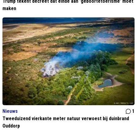
Trump tekent decreet dat einde aan 'geboortetoerisme' moet
maken
Nieuws
1
Tweeduizend vierkante meter natuur verwoest bij duinbrand
Ouddorp