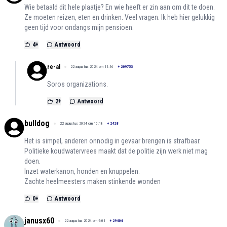
Wie betaald dit hele plaatje? En wie heeft er zin aan om dit te doen.
Ze moeten reizen, eten en drinken. Veel vragen. Ik heb hier gelukkig
geen tijd voor ondangs mijn pensioen.
4
+
Antwoord
re-al
22 augustus 2024 om 11:16
+
209753
Soros organizations.
2
+
Antwoord
bulldog
22 augustus 2024 om 10:18
+
2428
Het is simpel, anderen onnodig in gevaar brengen is strafbaar.
Politieke koudwatervrees maakt dat de politie zijn werk niet mag
doen.
Inzet waterkanon, honden en knuppelen.
Zachte heelmeesters maken stinkende wonden
0
+
Antwoord
janusx60
22 augustus 2024 om 9:01
+
29404