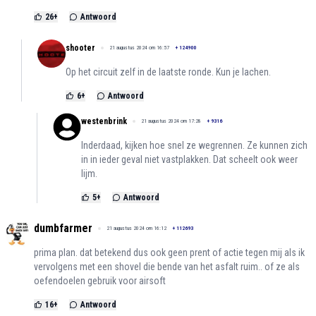
26
+
Antwoord
shooter
21 augustus 2024 om 16:57
+
124900
Op het circuit zelf in de laatste ronde. Kun je lachen.
6
+
Antwoord
westenbrink
21 augustus 2024 om 17:28
+
9316
Inderdaad, kijken hoe snel ze wegrennen. Ze kunnen zich
in in ieder geval niet vastplakken. Dat scheelt ook weer
lijm.
5
+
Antwoord
dumbfarmer
21 augustus 2024 om 16:12
+
112693
prima plan. dat betekend dus ook geen prent of actie tegen mij als ik
vervolgens met een shovel die bende van het asfalt ruim.. of ze als
oefendoelen gebruik voor airsoft
16
+
Antwoord