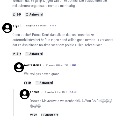
Wedden dat ze gelijk krijgen van onze politici. Die subsidiëren die
milieuterreurorganisatie immers ruimhartig.
24
+
Antwoord
ziyal
21 augustus 2024 om 16:08
+
4878
Geen politie? Prima. Denk dan alleen dat veel meer boze
automobilisten het heft in eigen hand willen gaan nemen. Ik verwacht
dat ze dsn binnen no-time weer om politie zullen schreeuwen
31
+
Antwoord
westenbrink
21 augustus 2024 om 17:28
+
9316
Wel vol gas geven graag.
8
+
Antwoord
bitchie
21 augustus 2024 om 19:09
+
147483
Oooeee Mevrouwtje westenbrink🦾🦾You Go Girl🤣😂🤣
😂🤣😂
2
+
Antwoord