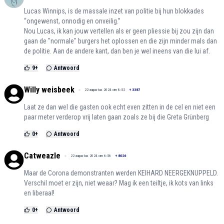
Lucas Winnips, is de massale inzet van politie bij hun blokkades
“ongewenst, onnodig en onveilig.”
Nou Lucas, ik kan jouw vertellen als er geen pliessie bij zou zijn dan
gaan de "normale" burgers het oplossen en die zijn minder mals dan
de politie. Aan de andere kant, dan ben je wel ineens van die lui af.
9
+
Antwoord
Willy weisbeek
22 augustus 2024 om 8:52
+
3387
Laat ze dan wel die gasten ook echt even zitten in de cel en niet een
paar meter verderop vrij laten gaan zoals ze bij die Greta Grünberg
0
+
Antwoord
Catweazle
22 augustus 2024 om 6:56
+
8026
Maar de Corona demonstranten werden KEIHARD NEERGEKNUPPELD.
Verschil moet er zijn, niet weaar? Mag ik een teiltje, ik kots van links
en liberaal!
0
+
Antwoord