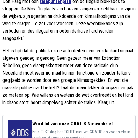
Den Haag met een
tienpuntenplan
om de illegale blokkades te
stoppen. De Mos: “In plaats van boeven vangen en zichtbaar te zijn in
de wijken, zijn agenten nu drukdoende om klimaathooligans van de
weg te dragen. Te zot voor woorden. Deze wegblokkades zijn
verboden en dus illegaal en moeten derhalve hard worden
aangepakt.“
Het is tijd dat de politiek en de autoriteiten eens een keihard signaal
afgeven: genoeg is genoeg. Geen gezeur meer van Extinction
Rebellion, geen eisenpakketten meer van deze radicale club.
Nederland moet weer normaal kunnen functioneren zonder telkens
gegijzeld te worden door een groepje klimaatgekkies. En wat die
massale politie-inzet betreft? Laat die maar lekker doorgaan, en pak
ze meteen op. Wie willens en wetens de wet overtreedt en het land
in chaos stort, hoort simpelweg achter de tralies. Klaar, uit.
Word lid van onze GRATIS Nieuwsbrief
Krijg ELKE dag het ECHTE nieuws GRATIS en voor niets in