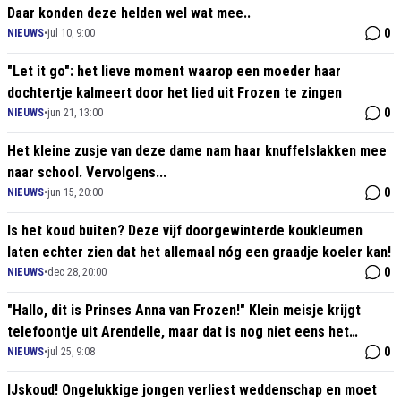
Daar konden deze helden wel wat mee..
0
NIEUWS
•
jul 10, 9:00
"Let it go": het lieve moment waarop een moeder haar
dochtertje kalmeert door het lied uit Frozen te zingen
0
NIEUWS
•
jun 21, 13:00
Het kleine zusje van deze dame nam haar knuffelslakken mee
naar school. Vervolgens...
0
NIEUWS
•
jun 15, 20:00
Is het koud buiten? Deze vijf doorgewinterde koukleumen
laten echter zien dat het allemaal nóg een graadje koeler kan!
0
NIEUWS
•
dec 28, 20:00
"Hallo, dit is Prinses Anna van Frozen!" Klein meisje krijgt
telefoontje uit Arendelle, maar dat is nog niet eens het
mooiste
0
NIEUWS
•
jul 25, 9:08
IJskoud! Ongelukkige jongen verliest weddenschap en moet