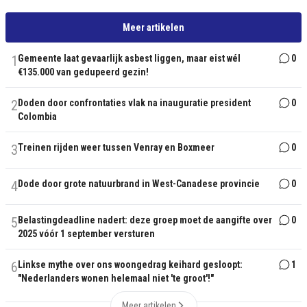
Meer artikelen
1
Gemeente laat gevaarlijk asbest liggen, maar eist wél
0
€135.000 van gedupeerd gezin!
2
Doden door confrontaties vlak na inauguratie president
0
Colombia
3
Treinen rijden weer tussen Venray en Boxmeer
0
4
Dode door grote natuurbrand in West-Canadese provincie
0
5
Belastingdeadline nadert: deze groep moet de aangifte over
0
2025 vóór 1 september versturen
6
Linkse mythe over ons woongedrag keihard gesloopt:
1
"Nederlanders wonen helemaal niet 'te groot'!"
Meer artikelen