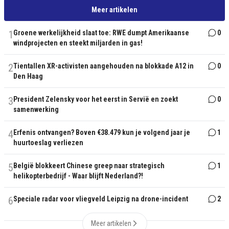
Meer artikelen
1
Groene werkelijkheid slaat toe: RWE dumpt Amerikaanse
0
windprojecten en steekt miljarden in gas!
2
Tientallen XR-activisten aangehouden na blokkade A12 in
0
Den Haag
3
President Zelensky voor het eerst in Servië en zoekt
0
samenwerking
4
Erfenis ontvangen? Boven €38.479 kun je volgend jaar je
1
huurtoeslag verliezen
5
België blokkeert Chinese greep naar strategisch
1
helikopterbedrijf - Waar blijft Nederland?!
6
Speciale radar voor vliegveld Leipzig na drone-incident
2
Meer artikelen