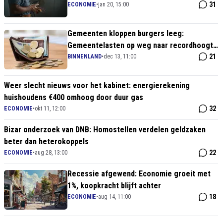
31
ECONOMIE
•
jan 20, 15:00
Gemeenten kloppen burgers leeg:
Gemeentelasten op weg naar recordhoogte
van 1000 euro per huishouden
21
BINNENLAND
•
dec 13, 11:00
Weer slecht nieuws voor het kabinet: energierekening
huishoudens €400 omhoog door duur gas
32
ECONOMIE
•
okt 11, 12:00
Bizar onderzoek van DNB: Homostellen verdelen geldzaken
beter dan heterokoppels
22
ECONOMIE
•
aug 28, 13:00
Recessie afgewend: Economie groeit met
1%, koopkracht blijft achter
18
ECONOMIE
•
aug 14, 11:00