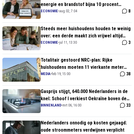
energie en brandstof bijna 10 procent
duurder
8
ECONOMIE
•
aug 02, 7:04
Steeds meer huishoudens houden te weinig
over: een derde maakt zich vrijwel altijd
zorgen
3
ECONOMIE
•
jul 11, 13:30
Totalitair gestoord NRC-plan: Rijke
huishoudens moeten 11 vierkante meter
inleveren om woningnood op te lossen
38
MEDIA
•
feb 19, 15:00
Gasprijs stijgt, 640.000 Nederlanders in de
knel: Schoof I verkiest Oekraïne boven de
Nederlander
33
BINNENLAND
•
mrt 06, 16:00
Nederlanders onnodig op kosten gejaagd:
oude stroommeters verdwijnen verplicht