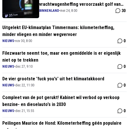
vrachtwagenheffing veroorzaakt golf van
faillissementen
30
BINNENLAND
•
mei 24, 8:00
Uitgelekt EU-klimaatplan Timmermans: kilometerheffing,
minder vliegen en minder wegvervoer
0
NIEUWS
•
nov 30, 8:00
Filezwaarte neemt toe, maar een gemiddelde is er eigenlijk
niet op te trekken
0
NIEUWS
•
dec 27, 9:10
De vier grootste 'fuck you's' uit het klimaatakkoord
0
NIEUWS
•
dec 22, 11:00
Compleet van de pot gerukt! Kabinet wil verbod op verkoop
benzine- en dieselauto's in 2030
0
NIEUWS
•
dec 21, 15:55
Peilingen Maurice de Hond: Kilometerheffing géén populaire