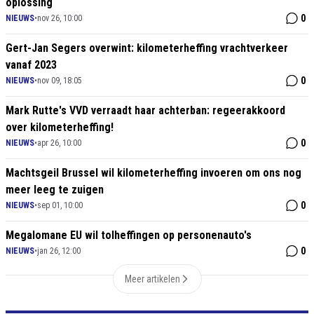
oplossing
0
NIEUWS
•
nov 26, 10:00
Gert-Jan Segers overwint: kilometerheffing vrachtverkeer
vanaf 2023
0
NIEUWS
•
nov 09, 18:05
Mark Rutte's VVD verraadt haar achterban: regeerakkoord
over kilometerheffing!
0
NIEUWS
•
apr 26, 10:00
Machtsgeil Brussel wil kilometerheffing invoeren om ons nog
meer leeg te zuigen
0
NIEUWS
•
sep 01, 10:00
Megalomane EU wil tolheffingen op personenauto's
0
NIEUWS
•
jan 26, 12:00
Meer artikelen