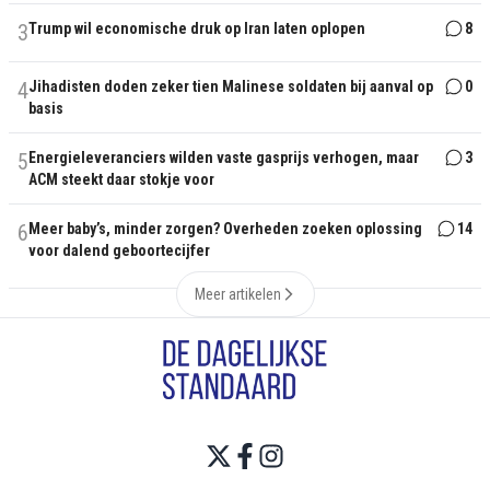
3
Trump wil economische druk op Iran laten oplopen
8
4
Jihadisten doden zeker tien Malinese soldaten bij aanval op
0
basis
5
Energieleveranciers wilden vaste gasprijs verhogen, maar
3
ACM steekt daar stokje voor
6
Meer baby’s, minder zorgen? Overheden zoeken oplossing
14
voor dalend geboortecijfer
Meer artikelen