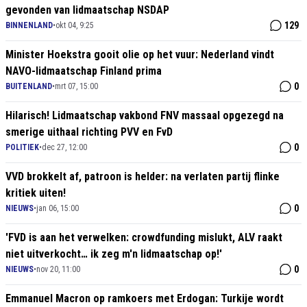
gevonden van lidmaatschap NSDAP
129
BINNENLAND
•
okt 04, 9:25
Minister Hoekstra gooit olie op het vuur: Nederland vindt
NAVO-lidmaatschap Finland prima
0
BUITENLAND
•
mrt 07, 15:00
Hilarisch! Lidmaatschap vakbond FNV massaal opgezegd na
smerige uithaal richting PVV en FvD
0
POLITIEK
•
dec 27, 12:00
VVD brokkelt af, patroon is helder: na verlaten partij flinke
kritiek uiten!
0
NIEUWS
•
jan 06, 15:00
'FVD is aan het verwelken: crowdfunding mislukt, ALV raakt
niet uitverkocht… ik zeg m'n lidmaatschap op!'
0
NIEUWS
•
nov 20, 11:00
Emmanuel Macron op ramkoers met Erdogan: Turkije wordt