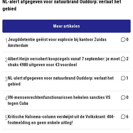
NL-alert afgegeven voor natuurbrand Ouddorp: verlaat het
gebied
Meer artikelen
1
Jeugddetentie geëist voor explosie bij kantoor Zuidas
0
Amsterdam
2
Albert Heijn versobert koopzegels vanaf 7 september: je moet
2
straks €980 uitgeven voor €3 voordeel
3
NL-alert afgegeven voor natuurbrand Ouddorp: verlaat het
1
gebied
4
VN-mensenrechtenfunctionarissen hekelen sancties VS
0
tegen Cuba
5
Kritische Halsema-column verdwijnt uit de Volkskrant: 404-
6
foutmelding en geen enkele uitleg!