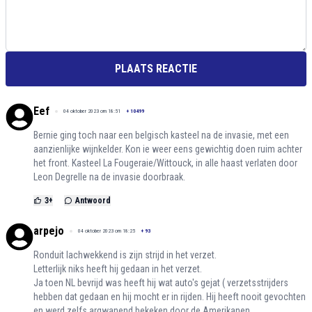
PLAATS REACTIE
Eef
04 oktober 2023 om 18:51
+
10499
Bernie ging toch naar een belgisch kasteel na de invasie, met een
aanzienlijke wijnkelder. Kon ie weer eens gewichtig doen ruim achter
het front. Kasteel La Fougeraie/Wittouck, in alle haast verlaten door
Leon Degrelle na de invasie doorbraak.
3
+
Antwoord
arpejo
04 oktober 2023 om 18:25
+
93
Ronduit lachwekkend is zijn strijd in het verzet.
Letterlijk niks heeft hij gedaan in het verzet.
Ja toen NL bevrijd was heeft hij wat auto's gejat ( verzetsstrijders
hebben dat gedaan en hij mocht er in rijden. Hij heeft nooit gevochten
en werd zelfs argwanend bekeken door de Amerikanen.