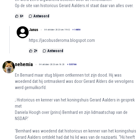
Op de site van historicus Gerard Aalders.nl staat daar van alles over.
6
+
Antwoord
Janus
04 oktober 2023 om 19:42
+
14850
https://jacobusderoma.blogspot.com
2
+
Antwoord
nehemia
04 oktober 2023 om 18:20
+
535766
En Bernard maar stug blijven ontkennen tot zijn dood. Hij was
woedend dat hij ontmaskerd was door Gerard Alders die vervolgens
werd gemuilkorfd.
; Historicus en kenner van het koningshuis Gerard Aalders in gesprek
met
Daniela Hoogh over (prins) Bernhard en zijn lidmaatschap van de
NSDAP.'
'Bernhard was woedend dat historicus en kenner van het koningshuis
Gerard Aalders ontdekt had dat hij lid was van de nazipartij. “Hij heeft