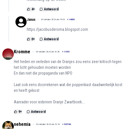
4
+
Antwoord
Janus
04 oktober 2023 om 19:43
+
14850
https://jacobusderoma.blogspot.com
0
+
Antwoord
Kromme
04 oktober 2023 om 16:28
+
11555
Het heden en verleden van de Oranjes zou eens zeer kritisch tegen
het licht gehouden moeten worden
En dan niet die propaganda van NPO
Laat ook eens doorrekenen wat die poppenkast daadwerkelijk kost
en heeft gekost
Aanrader voor iedereen Oranje Zwartboek….
9
+
Antwoord
nehemia
04 oktober 2023 om 16:16
+
535766