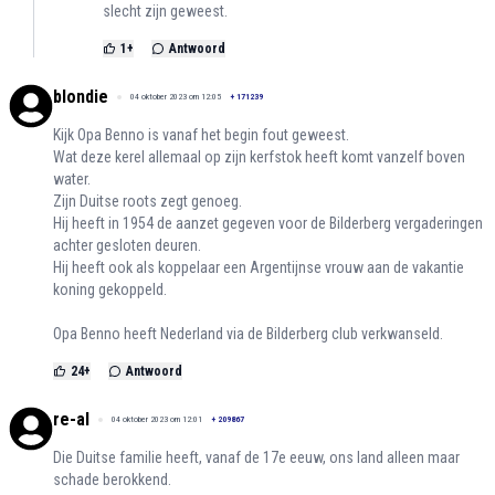
slecht zijn geweest.
1
+
Antwoord
blondie
04 oktober 2023 om 12:05
+
171239
Kijk Opa Benno is vanaf het begin fout geweest.
Wat deze kerel allemaal op zijn kerfstok heeft komt vanzelf boven
water.
Zijn Duitse roots zegt genoeg.
Hij heeft in 1954 de aanzet gegeven voor de Bilderberg vergaderingen
achter gesloten deuren.
Hij heeft ook als koppelaar een Argentijnse vrouw aan de vakantie
koning gekoppeld.
Opa Benno heeft Nederland via de Bilderberg club verkwanseld.
24
+
Antwoord
re-al
04 oktober 2023 om 12:01
+
209867
Die Duitse familie heeft, vanaf de 17e eeuw, ons land alleen maar
schade berokkend.