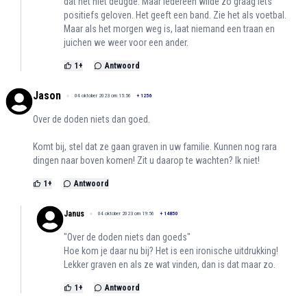
dat het niet deugde. Maar iedereen wilde zo graag iets
positiefs geloven. Het geeft een band. Zie het als voetbal.
Maar als het morgen weg is, laat niemand een traan en
juichen we weer voor een ander.
1
+
Antwoord
Jason
04 oktober 2023 om 15:56
+
1256
Over de doden niets dan goed.
Komt bij, stel dat ze gaan graven in uw familie. Kunnen nog rara
dingen naar boven komen! Zit u daarop te wachten? Ik niet!
1
+
Antwoord
Janus
04 oktober 2023 om 19:56
+
14850
"Over de doden niets dan goeds"
Hoe kom je daar nu bij? Het is een ironische uitdrukking!
Lekker graven en als ze wat vinden, dan is dat maar zo.
1
+
Antwoord