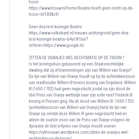
troon
https://www.trouw.nl/home/beatrix-heeft-geen-recht-op-de-
troon~bf1838c9/
Geen dna-test koningin Beatrix
https://www.volkskrant.nl/nieuws-achtergrond/geen-dna-
test-koningin-beatrix~b4a181ba/?
referrer=https://www.google.nl/
ZITTEN DE ORANJES WEL RECHTMATIG OP DE TROON ?
Is het koningshuis gebaseerd op een Staatsrechtelijke
dwaling dat zij afstammelingen zijn van Willem van Oranje?.
De lijn van Willem van Oranje houdt op bij de achterkleinzoon
van stadhouder Willem III tevens koning van Engeland. Willem
III (1650-1702) had geen nageslacht,zodat na zijn dood de
titel Prins van Oranje wettelijk naar zijn volle neef Frederik III
koning in Pruisen ging. Na de dood van Willem III -1650-1702
(achterkleinzoon van Willem van Oranje),hield de lijn van
Oranje op omdat deze Willem III geen nageslacht had en
alleen de oudste zoon van de Prins van Oranje volgens de
dynastie de titel erfprins van Oranje mocht voeren.
https://rythoviaan.wordpress.com/zitten-de-oranjes-wel-
rechtmatig-op-de-troon/