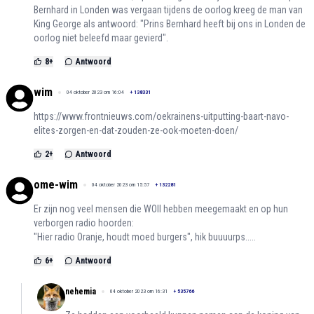
Bernhard in Londen was vergaan tijdens de oorlog kreeg de man van
King George als antwoord: "Prins Bernhard heeft bij ons in Londen de
oorlog niet beleefd maar gevierd".
8
+
Antwoord
wim
04 oktober 2023 om 16:04
+
138331
https://www.frontnieuws.com/oekrainens-uitputting-baart-navo-
elites-zorgen-en-dat-zouden-ze-ook-moeten-doen/
2
+
Antwoord
ome-wim
04 oktober 2023 om 15:57
+
132281
Er zijn nog veel mensen die WOII hebben meegemaakt en op hun
verborgen radio hoorden:
"Hier radio Oranje, houdt moed burgers", hik buuuurps.....
6
+
Antwoord
nehemia
04 oktober 2023 om 16:31
+
535766