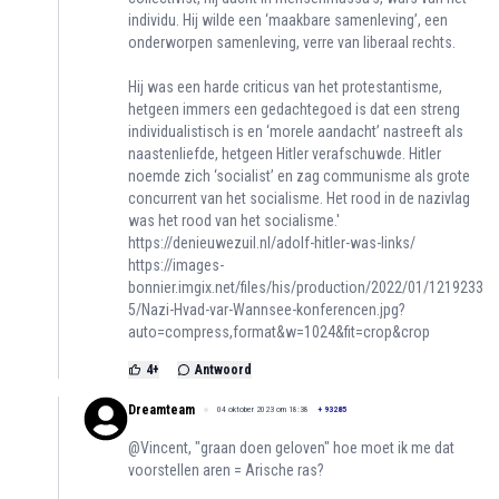
individu. Hij wilde een ‘maakbare samenleving’, een
onderworpen samenleving, verre van liberaal rechts.
Hij was een harde criticus van het protestantisme,
hetgeen immers een gedachtegoed is dat een streng
individualistisch is en ‘morele aandacht’ nastreeft als
naastenliefde, hetgeen Hitler verafschuwde. Hitler
noemde zich ‘socialist’ en zag communisme als grote
concurrent van het socialisme. Het rood in de nazivlag
was het rood van het socialisme.'
https://denieuwezuil.nl/adolf-hitler-was-links/
https://images-
bonnier.imgix.net/files/his/production/2022/01/1219233
5/Nazi-Hvad-var-Wannsee-konferencen.jpg?
auto=compress,format&w=1024&fit=crop&crop
4
+
Antwoord
Dreamteam
04 oktober 2023 om 18:38
+
93285
@Vincent, "graan doen geloven" hoe moet ik me dat
voorstellen aren = Arische ras?