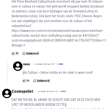
Het Prins Bernhard Cultuurfonds investeert elk jaar ruim 35 miljoen
euro in cultuur en natuur. Het geld wordt vergaard dankzij donateurs
en partners, maar ook door bijdragen van de VriendenLoterij en
Nederlandse loterij. Ook kent het fonds sinds 1950 Zilveren Anjers
toe aan vrijwilligers die zich inzetten voor de cultuur of het
natuurbehoud.'
https://www.msn.com/nl-nl/entertainment/nieuws/prins-bernhard-
cultuurfonds-verrast-door-onthulling-nsdap-pas/ar-AA1hGheC?
ocid=msedgntp&cvid=30d9cd1280b941dd8314c770c04771b5&ei=11
#image=1
7
+
Antwoord
Janus
04 oktober 2023 om 19:57
+
14850
@n Cultuur = linkse hobby en de cirkel is weer rond!
1
+
Antwoord
Cosmopoliet
04 oktober 2023 om 12:33
+
55311
DAT WETEN WE AL VANAF DE EERSTE DAG DAT DEZE FOUTE MOF
VOET OP NEDERLANDSE BODEM ZETTE§