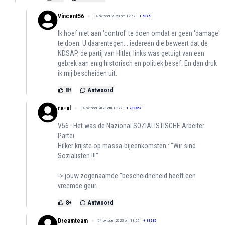
Vincent56
04 oktober 2023 om 12:57
+
6076
Ik hoef niet aan 'control' te doen omdat er geen 'damage'
te doen. U daarentegen... iedereen die beweert dat de
NDSAP, de partij van Hitler, links was getuigt van een
gebrek aan enig historisch en politiek besef. En dan druk
ik mij bescheiden uit.
8
+
Antwoord
re-al
04 oktober 2023 om 13:22
+
209867
V56 : Het was de Nazional SOZIALISTISCHE Arbeiter
Partei.
Hilker krijste op massa-bijeenkomsten : "Wir sind
Sozialisten !!!"
-> jouw zogenaamde "bescheidneheid heeft een
vreemde geur.
8
+
Antwoord
Dreamteam
04 oktober 2023 om 13:55
+
93285