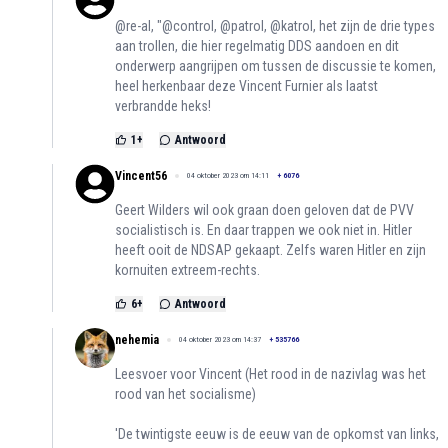
@re-al, "@control, @patrol, @katrol, het zijn de drie types
aan trollen, die hier regelmatig DDS aandoen en dit
onderwerp aangrijpen om tussen de discussie te komen,
heel herkenbaar deze Vincent Furnier als laatst
verbrandde heks!
1
+
Antwoord
Vincent56
04 oktober 2023 om 14:11
+
6076
Geert Wilders wil ook graan doen geloven dat de PVV
socialistisch is. En daar trappen we ook niet in. Hitler
heeft ooit de NDSAP gekaapt. Zelfs waren Hitler en zijn
kornuiten extreem-rechts.
6
+
Antwoord
nehemia
04 oktober 2023 om 14:37
+
535766
Leesvoer voor Vincent (Het rood in de nazivlag was het
rood van het socialisme)
'De twintigste eeuw is de eeuw van de opkomst van links,