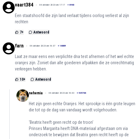
vaart384
04 oktober 2023 om 17:17
+
6940
Een staatshoofd die zijn land verlaat tijdens oorlog verliest al zijn
rechten
7
+
Antwoord
farn
04 oktober 2023 om 16:37
+
16889
Laat ze maar eens een verplichte dna test afnemen of het wel echte
oranjes zijn. Zoniet dan alle goederen afpakken die ze onrechtmatig
verkregen hebben.
10
+
Antwoord
nehemia
04 oktober 2023 om 16:43
+
535766
Het zijn geen echte Oranjes. Het sprookje is één grote leugen
die tot op de dag van vandaag wordt volgehouden.
'Beatrix heeft geen recht op de troon'
Prinses Margarita heeft DNA-materiaal afgestaan om via
onderzoek te bewijzen dat Beatrix geen recht heeft op de