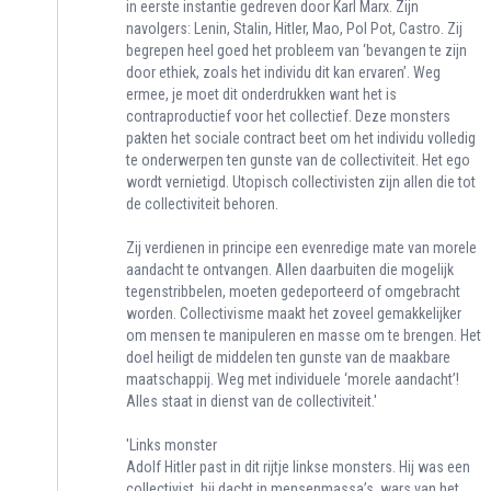
in eerste instantie gedreven door Karl Marx. Zijn
navolgers: Lenin, Stalin, Hitler, Mao, Pol Pot, Castro. Zij
begrepen heel goed het probleem van ‘bevangen te zijn
door ethiek, zoals het individu dit kan ervaren’. Weg
ermee, je moet dit onderdrukken want het is
contraproductief voor het collectief. Deze monsters
pakten het sociale contract beet om het individu volledig
te onderwerpen ten gunste van de collectiviteit. Het ego
wordt vernietigd. Utopisch collectivisten zijn allen die tot
de collectiviteit behoren.
Zij verdienen in principe een evenredige mate van morele
aandacht te ontvangen. Allen daarbuiten die mogelijk
tegenstribbelen, moeten gedeporteerd of omgebracht
worden. Collectivisme maakt het zoveel gemakkelijker
om mensen te manipuleren en masse om te brengen. Het
doel heiligt de middelen ten gunste van de maakbare
maatschappij. Weg met individuele ‘morele aandacht’!
Alles staat in dienst van de collectiviteit.'
'Links monster
Adolf Hitler past in dit rijtje linkse monsters. Hij was een
collectivist, hij dacht in mensenmassa’s, wars van het