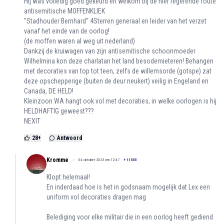
Hij was volledig goed gekeurd en welkom bij de hier regerende foute
antisemitische MOFFENKLIEK
"Stadhouder Bernhard" 4Sterren generaal en leider van het verzet
vanaf het einde van de oorlog!
(de moffen waren al weg uit nederland)
Dankzij de kruiwagen van zijn antisemitische schoonmoeder
Wilhelmina kon deze charlatan het land besodemieteren! Behangen
met decoraties van top tot teen, zelfs de willemsorde (gotspe) zat
deze opschepperige (buiten de deur neukert) veilig in Engeland en
Canada, DE HELD!
Kleinzoon WA hangt ook vol met decoraties, in welke oorlogen is hij
HELDHAFTIG geweest???
NEXIT
28
+
Antwoord
Kromme
04 oktober 2023 om 12:47
+
11555
Klopt helemaal!
En inderdaad hoe is het in godsnaam mogelijk dat Lex een
uniform vol decoraties dragen mag
Belediging voor elke militair die in een oorlog heeft gediend