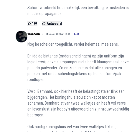
Schoolvoorbeeld hoe makkelijk een bevolking te misleiden is
middels propaganda
19
+
Antwoord
Waarom
04 oktober 2023 om 13:55
+
8448
Nog bescheiden toegelicht, verder helemaal mee eens.
En idd de bintangs (onderscheidingen) op zijn uniform zijn
legio terwijl deze slampamper niets heeft klaargemaakt deze
pseudo padvinder. Zo en zo dubieus dat alle koningen en
prinsen met onderscheidingstekens op hun uniform/pak
rondlopen.
V.w.b. Bernhard, ook hier heeft de belastingbetaler flink aan
bijgedragen. Het koningshuis zou zich kapot moeten
schamen. Bernhard at van twee walletjes en heeft vol verve
en levenslust zijn hobby's uitgevoerd en zijn vrouw veelvuldig
bedrogen.
Ook huidig koningshuis eet van twee walletjes lijkt mij.