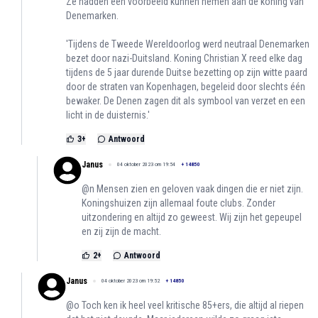
Ze hadden een voorbeeld kunnen nemen aan de koning van
Denemarken.
'Tijdens de Tweede Wereldoorlog werd neutraal Denemarken
bezet door nazi-Duitsland. Koning Christian X reed elke dag
tijdens de 5 jaar durende Duitse bezetting op zijn witte paard
door de straten van Kopenhagen, begeleid door slechts één
bewaker. De Denen zagen dit als symbool van verzet en een
licht in de duisternis.'
3
+
Antwoord
Janus
04 oktober 2023 om 19:54
+
14850
@n Mensen zien en geloven vaak dingen die er niet zijn.
Koningshuizen zijn allemaal foute clubs. Zonder
uitzondering en altijd zo geweest. Wij zijn het gepeupel
en zij zijn de macht.
2
+
Antwoord
Janus
04 oktober 2023 om 19:52
+
14850
@o Toch ken ik heel veel kritische 85+ers, die altijd al riepen