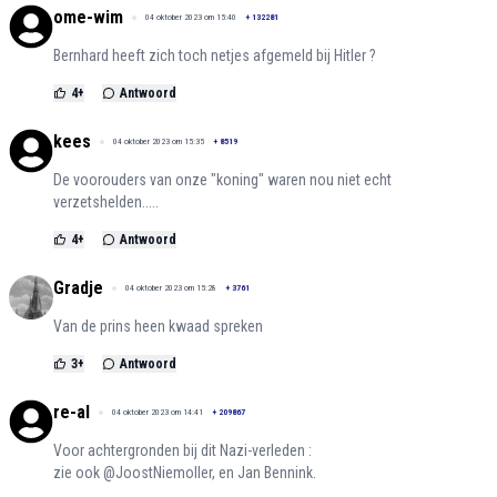
ome-wim
04 oktober 2023 om 15:40
+
132281
Bernhard heeft zich toch netjes afgemeld bij Hitler ?
4
+
Antwoord
kees
04 oktober 2023 om 15:35
+
8519
De voorouders van onze "koning" waren nou niet echt
verzetshelden.....
4
+
Antwoord
Gradje
04 oktober 2023 om 15:28
+
3761
Van de prins heen kwaad spreken
3
+
Antwoord
re-al
04 oktober 2023 om 14:41
+
209867
Voor achtergronden bij dit Nazi-verleden :
zie ook @JoostNiemoller, en Jan Bennink.