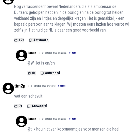
Nog verrassender hoeveel Nederlanders die als ambtenaar de
Duitsers geholpen hebben in de oorlog en na de oorlog tot helden
verklaard zijn en lintjes en dergelijke kregen. Het is gemakkelijk een
bepaald persoon aan te klagen. Wij moeten eens inzien hoe verrot wij
zelf zijn. Het huidige NL is daar een goed voorbeeld van.
17
+
Antwoord
Janus
04 oktober 2023 om 20:02
+
14850
@W Het is en/en
0
+
Antwoord
tim2p
04 oktober 2023 om 12:13
+
36565
wat een schavuit
7
+
Antwoord
Janus
04 oktober 2023 om 20:03
+
14850
@t Ik hou niet van koosnaampjes voor mensen die heel