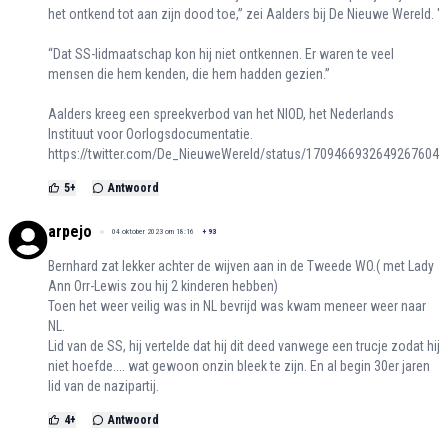
het ontkend tot aan zijn dood toe,” zei Aalders bij De Nieuwe Wereld. '
“Dat SS-lidmaatschap kon hij niet ontkennen. Er waren te veel
mensen die hem kenden, die hem hadden gezien.”
Aalders kreeg een spreekverbod van het NIOD, het Nederlands
Instituut voor Oorlogsdocumentatie.
https://twitter.com/De_NieuweWereld/status/1709466932649267604
5
+
Antwoord
arpejo
04 oktober 2023 om 18:16
+
93
Bernhard zat lekker achter de wijven aan in de Tweede WO.( met Lady
Ann Orr-Lewis zou hij 2 kinderen hebben)
Toen het weer veilig was in NL bevrijd was kwam meneer weer naar
NL.
Lid van de SS, hij vertelde dat hij dit deed vanwege een trucje zodat hij
niet hoefde.... wat gewoon onzin bleek te zijn. En al begin 30er jaren
lid van de nazipartij.
4
+
Antwoord