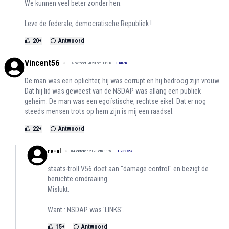
We kunnen veel beter zonder hen.
Leve de federale, democratische Republiek !
20
+
Antwoord
Vincent56
04 oktober 2023 om 11:36
+
6076
De man was een oplichter, hij was corrupt en hij bedroog zijn vrouw.
Dat hij lid was geweest van de NSDAP was allang een publiek
geheim. De man was een egoïstische, rechtse eikel. Dat er nog
steeds mensen trots op hem zijn is mij een raadsel.
22
+
Antwoord
re-al
04 oktober 2023 om 11:50
+
209867
staats-troll V56 doet aan "damage control" en bezigt de
beruchte omdraaiing.
Mislukt.
Want : NSDAP was 'LINKS'.
15
+
Antwoord