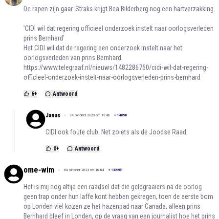
De rapen zijn gaar. Straks krijgt Bea Bilderberg nog een hartverzakking.
'CIDI wil dat regering officieel onderzoek instelt naar oorlogsverleden
prins Bernhard'
Het CIDI wil dat de regering een onderzoek instelt naar het
oorlogsverleden van prins Bernhard.
https://www.telegraaf.nl/nieuws/1482286760/cidi-wil-dat-regering-
officieel-onderzoek-instelt-naar-oorlogsverleden-prins-bernhard
6
+
Antwoord
Janus
04 oktober 2023 om 19:46
+
14850
CIDI ook foute club. Net zoiets als de Joodse Raad.
0
+
Antwoord
ome-wim
04 oktober 2023 om 16:04
+
132281
Het is mij nog altijd een raadsel dat die geldgraaiers na de oorlog
geen trap onder hun laffe kont hebben gekregen, toen de eerste bom
op Londen viel kozen ze het hazenpad naar Canada, alleen prins
Bernhard bleef in Londen, op de vraag van een journalist hoe het prins