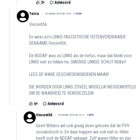
2
+
Antwoord
Tetris
04 oktober 2023 om 13:49
+
22250
Vincent56
En weer zo'n LINKS-FASCISTISCHE FEITENVERDRAAIER
GENAAMD Vincent56.
De NSDAP was zo LINKS als de tiefus, maar dat klinkt voor
LINKS niet zo lekker he, SMERIGE LINKSE SCHIJT NSBer!
LEES DE WARE GESCHIEDENISBOEKEN MAAR!
DIE WORDEN DOOR LINKS ZOVEEL MOGELIJK WEGGEMOFFELD
OM DE WAARHEID TE VERDOEZELEN!
6
+
Antwoord
Vincent56
04 oktober 2023 om 14:12
+
6076
Geert Wilders wil ook graag doen geloven dat de PVV
socialistisch is. En daar trappen we ook niet in. Hitler
heeft ooit de NDSAP gekaapt. Zelf waren Hitler en zijn