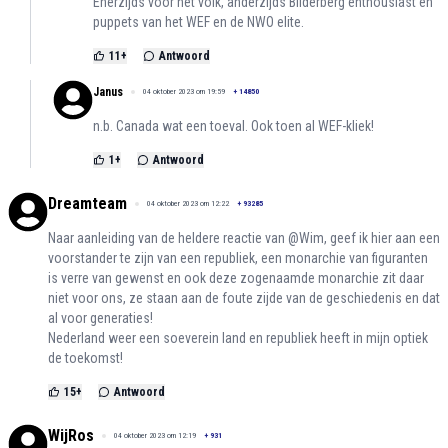
Enerzijds voor het volk, anderzijds Bilderberg enthousiast en
puppets van het WEF en de NWO elite.
11
+
Antwoord
Janus
04 oktober 2023 om 19:59
+
14850
n.b. Canada wat een toeval. Ook toen al WEF-kliek!
1
+
Antwoord
Dreamteam
04 oktober 2023 om 12:22
+
93285
Naar aanleiding van de heldere reactie van @Wim, geef ik hier aan een
voorstander te zijn van een republiek, een monarchie van figuranten
is verre van gewenst en ook deze zogenaamde monarchie zit daar
niet voor ons, ze staan aan de foute zijde van de geschiedenis en dat
al voor generaties!
Nederland weer een soeverein land en republiek heeft in mijn optiek
de toekomst!
15
+
Antwoord
WijRos
04 oktober 2023 om 12:19
+
931