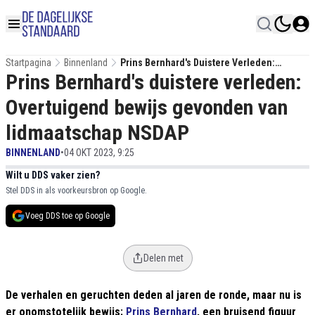
Startpagina
Binnenland
Prins Bernhard's Duistere Verleden:
Prins Bernhard's duistere verleden:
Overtuigend Bewijs Gevonden Van
Lidmaatschap NSDAP
Overtuigend bewijs gevonden van
lidmaatschap NSDAP
BINNENLAND
•
04 OKT 2023, 9:25
Wilt u DDS vaker zien?
Stel DDS in als voorkeursbron op Google.
Voeg DDS toe op Google
Delen met
De verhalen en geruchten deden al jaren de ronde, maar nu is
er onomstotelijk bewijs:
Prins Bernhard
, een bruisend figuur