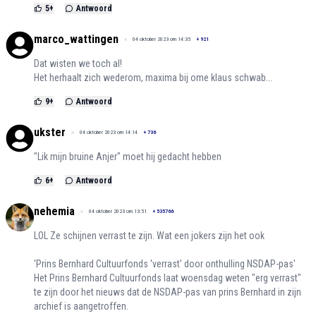
5
+
Antwoord
marco_wattingen
04 oktober 2023 om 14:35
+
921
Dat wisten we toch al!
Het herhaalt zich wederom, maxima bij ome klaus schwab...
9
+
Antwoord
ukster
04 oktober 2023 om 14:14
+
736
"Lik mijn bruine Anjer" moet hij gedacht hebben
6
+
Antwoord
nehemia
04 oktober 2023 om 13:51
+
535766
LOL Ze schijnen verrast te zijn. Wat een jokers zijn het ook
'Prins Bernhard Cultuurfonds 'verrast' door onthulling NSDAP-pas'
Het Prins Bernhard Cultuurfonds laat woensdag weten "erg verrast"
te zijn door het nieuws dat de NSDAP-pas van prins Bernhard in zijn
archief is aangetroffen.