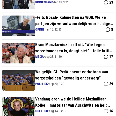
gemeenschap'
23
BINNENLAND
•
feb 18, 3:21
-Frits Bosch- Kabinetten na WOII. Welke
partijen zijn verantwoordelijk voor huidige
situatie van Nederland
8
OPINIE
•
jan 15, 12:15
Bram Moszkowicz haalt uit: “Wie tegen
verzetsmensen is, deugt niet” - felle kritiek
op GroenLinks-PvdA
17
MEDIA
•
sep 23, 11:30
Walgelijk: GL-PvdA noemt eerbetoon aan
verzetshelden “gevoelig onderwerp”
39
POLITIEK
•
sep 20, 9:30
Vandaag eren we de Heilige Maximiliaan
Kolbe – martelaar van Auschwitz en held
van onvoorwaardelijke liefde
16
CULTUUR
•
aug 14, 14:30