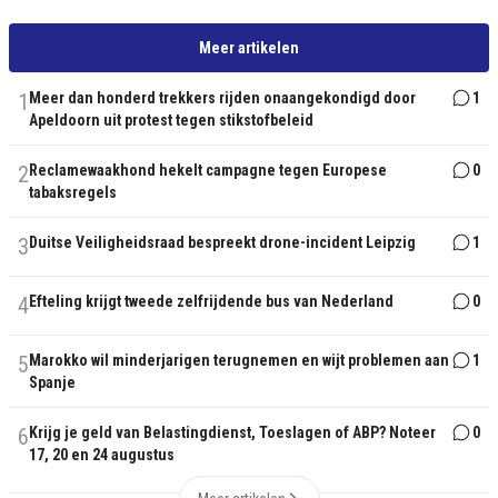
Meer artikelen
1
Meer dan honderd trekkers rijden onaangekondigd door
1
Apeldoorn uit protest tegen stikstofbeleid
2
Reclamewaakhond hekelt campagne tegen Europese
0
tabaksregels
3
Duitse Veiligheidsraad bespreekt drone-incident Leipzig
1
4
Efteling krijgt tweede zelfrijdende bus van Nederland
0
5
Marokko wil minderjarigen terugnemen en wijt problemen aan
1
Spanje
6
Krijg je geld van Belastingdienst, Toeslagen of ABP? Noteer
0
17, 20 en 24 augustus