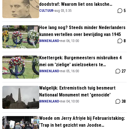
doodstraf: Waarom liet ons laksche
systeem deze verrader spoorloos
5
CULTUUR
•
aug 03, 5:35
verdwijnen?
Hoe lang nog? Steeds minder Nederlanders
kunnen vertellen over bevrijding van 1945
8
BINNENLAND
•
mei 06, 13:00
Knettergek: Burgemeesters misbruiken 4
mei om 'zielige' asielzoekers te
beschermen
27
BINNENLAND
•
mei 05, 16:00
Walgelijk: Extremistisch tuig besmeurt
Nationaal Monument met 'genocide'
38
BINNENLAND
•
mei 04, 10:00
Woede om Jerry Afriyie bij Februaristaking:
'Trap in het gezicht van Joodse