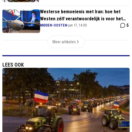
Westerse bemoeienis met Iran: hoe het
Westen zélf verantwoordelijk is voor het
regime van vandaag
5
MIDDEN-OOSTEN
•
jun 17, 14:30
Meer artikelen
LEES OOK