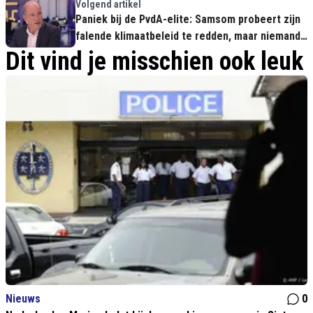
Volgend artikel
Paniek bij de PvdA-elite: Samsom probeert zijn
falende klimaatbeleid te redden, maar niemand
gelooft hem meer
Dit vind je misschien ook leuk
Nieuws
0