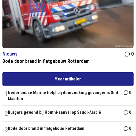
Nieuws
0
Dode door brand in flatgebouw Rotterdam
Meer artikelen
1
Nederlandse Marine helpt bij doorzoeking gevangenis Sint
0
Maarten
2
Burgers gewond bij Houthi-aanval op Saudi-Arabië
0
3
Dode door brand in flatgebouw Rotterdam
0