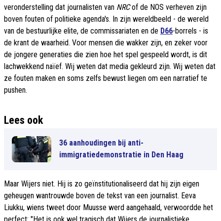
veronderstelling dat journalisten van
NRC
of de NOS verheven zijn
boven fouten of politieke agenda's. In zijn wereldbeeld - de wereld
van de bestuurlijke elite, de commissariaten en de
D66
-borrels - is
de krant de waarheid. Voor mensen die wakker zijn, en zeker voor
de jongere generaties die zien hoe het spel gespeeld wordt, is dit
lachwekkend naïef. Wij weten dat media gekleurd zijn. Wij weten dat
ze fouten maken en soms zelfs bewust liegen om een narratief te
pushen.
Lees ook
36 aanhoudingen bij anti-
immigratiedemonstratie in Den Haag
Maar Wijers niet. Hij is zo geïnstitutionaliseerd dat hij zijn eigen
geheugen wantrouwde boven de tekst van een journalist. Eeva
Liukku, wiens tweet door Muusse werd aangehaald, verwoordde het
perfect: "Het is ook wel tragisch dat Wijers de journalistieke