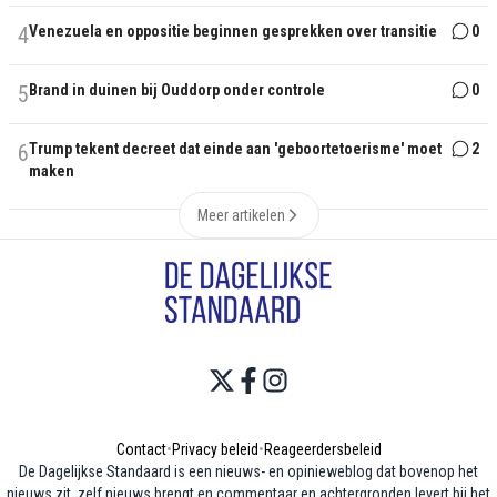
4
Venezuela en oppositie beginnen gesprekken over transitie
0
5
Brand in duinen bij Ouddorp onder controle
0
6
Trump tekent decreet dat einde aan 'geboortetoerisme' moet
2
maken
Meer artikelen
Contact
•
Privacy beleid
•
Reageerdersbeleid
De Dagelijkse Standaard is een nieuws- en opinieweblog dat bovenop het
nieuws zit, zelf nieuws brengt en commentaar en achtergronden levert bij het