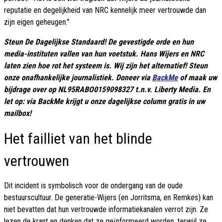
reputatie en degelijkheid van NRC kennelijk meer vertrouwde dan
zijn eigen geheugen."
Steun De Dagelijkse Standaard! De gevestigde orde en hun
media-instituten vallen van hun voetstuk. Hans Wijers en NRC
laten zien hoe rot het systeem is. Wij zijn het alternatief! Steun
onze onafhankelijke journalistiek. Doneer via
BackMe
of maak uw
bijdrage over op NL95RABO0159098327 t.n.v. Liberty Media. En
let op: via BackMe krijgt u onze dagelijkse column gratis in uw
mailbox!
Het failliet van het blinde
vertrouwen
Dit incident is symbolisch voor de ondergang van de oude
bestuurscultuur. De generatie-Wijers (en Jorritsma, en Remkes) kan
niet bevatten dat hun vertrouwde informatiekanalen verrot zijn. Ze
lezen de krant en denken dat ze geïnformeerd worden, terwijl ze