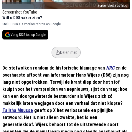
Screenshot YouTube
Screenshot YouTube
Wilt u DDS vaker zien?
Stel DDS in als voorkeursbron op Google.
Voeg DDS toe op Google
Delen met
De stofwolken rondom de historische blamage van
NRC
en de
overhaaste aftocht van informateur Hans Wijers (D66) zijn nog
lang niet opgetrokken. Terwijl de krant diep door het stof
kruipt voor het verspreiden van nepnieuws, rijst de vraag: hoe
kon een doorgewinterde bestuurder als Wijers zich zó
makkelijk laten wegjagen door een verhaal dat niet klopte?
Talitha Muusse
geeft op X het verlossende en pijnlijke
antwoord. Het is niet alleen zwakte, het is een
generatiekloof. Wijers behoort tot de uitstervende soort
regenten die de mainstream media nog steeds beschouwt als