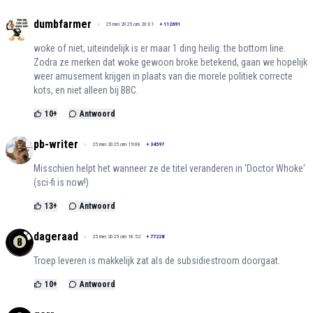
dumbfarmer
25 mei 2025 om 20:01
+
112691
woke of niet, uiteindelijk is er maar 1 ding heilig: the bottom line.
Zodra ze merken dat woke gewoon broke betekend, gaan we hopelijk
weer amusement krijgen in plaats van die morele politiek correcte
kots, en niet alleen bij BBC.
10
+
Antwoord
pb-writer
25 mei 2025 om 19:08
+
34597
Misschien helpt het wanneer ze de titel veranderen in 'Doctor Whoke'
(sci-fi is now!)
13
+
Antwoord
dageraad
25 mei 2025 om 18:52
+
77228
Troep leveren is makkelijk zat als de subsidiestroom doorgaat.
10
+
Antwoord