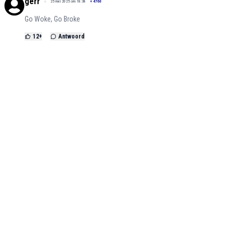
gerr
25 mei 2025 om 18:38
+
4760
Go Woke, Go Broke
12
+
Antwoord