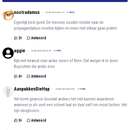
nostradamus
26 mei 2025 om 7:47
+
10316
Eigenlijk best goed. De mensen zouden minder naar de
propagandabuis moeten kijken en meer met elkaar gaan praten.
2
+
Antwoord
aggie
25 mei 2025 om 23:18
+
17693
Kijk niet bewust naar woke series of films. Dat weiger ik te doen.
Boycotten die woke zooi
6
+
Antwoord
AanpakkenDieHap
25 mei 2025 om 23:01
+
17283
Het komt gewoon doordat wokies het niet kunnen waarderen
wanneer je als vent een scheet laat en daar zelf om moet lachen. Het
zijn deuglosers.
5
+
Antwoord