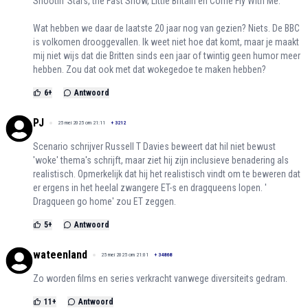
Shootin' Stars, the Fast Show, Little Britain en Come Fly With Me.
Wat hebben we daar de laatste 20 jaar nog van gezien? Niets. De BBC
is volkomen drooggevallen. Ik weet niet hoe dat komt, maar je maakt
mij niet wijs dat die Britten sinds een jaar of twintig geen humor meer
hebben. Zou dat ook met dat wokegedoe te maken hebben?
6
+
Antwoord
PJ
25 mei 2025 om 21:11
+
3212
Scenario schrijver Russell T Davies beweert dat hil niet bewust
'woke' thema's schrijft, maar ziet hij zijn inclusieve benadering als
realistisch. Opmerkelijk dat hij het realistisch vindt om te beweren dat
er ergens in het heelal zwangere ET-s en dragqueens lopen. '
Dragqueen go home' zou ET zeggen.
5
+
Antwoord
wateenland
25 mei 2025 om 21:01
+
34868
Zo worden films en series verkracht vanwege diversiteits gedram.
11
+
Antwoord