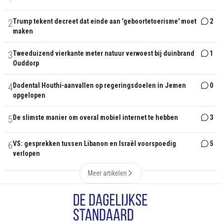
2
Trump tekent decreet dat einde aan 'geboortetoerisme' moet
2
maken
3
Tweeduizend vierkante meter natuur verwoest bij duinbrand
1
Ouddorp
4
Dodental Houthi-aanvallen op regeringsdoelen in Jemen
0
opgelopen
5
De slimste manier om overal mobiel internet te hebben
3
6
VS: gesprekken tussen Libanon en Israël voorspoedig
5
verlopen
Meer artikelen