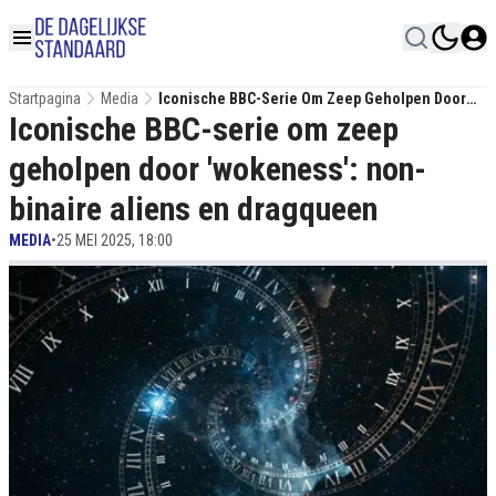
Startpagina
Media
Iconische BBC-Serie Om Zeep Geholpen Door
Iconische BBC-serie om zeep
'wokeness': Non-Binaire Aliens En Dragqueen
geholpen door 'wokeness': non-
binaire aliens en dragqueen
MEDIA
•
25 MEI 2025, 18:00