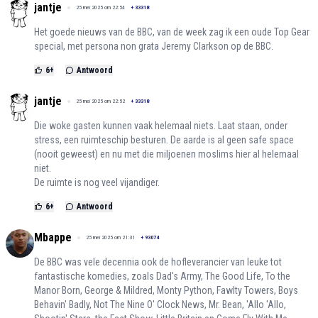
jantje
25 mei 2025 om 22:54
+
33318
Het goede nieuws van de BBC, van de week zag ik een oude Top Gear
special, met persona non grata Jeremy Clarkson op de BBC.
6
+
Antwoord
jantje
25 mei 2025 om 22:52
+
33318
Die woke gasten kunnen vaak helemaal niets. Laat staan, onder
stress, een ruimteschip besturen. De aarde is al geen safe space
(nooit geweest) en nu met die miljoenen moslims hier al helemaal
niet.
De ruimte is nog veel vijandiger.
6
+
Antwoord
Mbappe
25 mei 2025 om 21:31
+
93074
De BBC was vele decennia ook de hofleverancier van leuke tot
fantastische komedies, zoals Dad's Army, The Good Life, To the
Manor Born, George & Mildred, Monty Python, Fawlty Towers, Boys
Behavin' Badly, Not The Nine O' Clock News, Mr. Bean, 'Allo 'Allo,