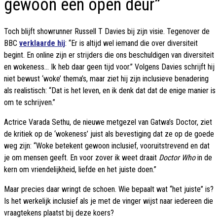
gewoon een open deur”
Toch blijft showrunner Russell T Davies bij zijn visie. Tegenover de
BBC
verklaarde hij
: “Er is altijd wel iemand die over diversiteit
begint. En online zijn er strijders die ons beschuldigen van diversiteit
en wokeness... Ik heb daar geen tijd voor.” Volgens Davies schrijft hij
niet bewust ‘woke’ thema’s, maar ziet hij zijn inclusieve benadering
als realistisch: “Dat is het leven, en ik denk dat dat de enige manier is
om te schrijven.”
Actrice Varada Sethu, de nieuwe metgezel van Gatwa’s Doctor, ziet
de kritiek op de ‘wokeness’ juist als bevestiging dat ze op de goede
weg zijn: “Woke betekent gewoon inclusief, vooruitstrevend en dat
je om mensen geeft. En voor zover ik weet draait
Doctor Who
in de
kern om vriendelijkheid, liefde en het juiste doen.”
Maar precies daar wringt de schoen. Wie bepaalt wat “het juiste” is?
Is het werkelijk inclusief als je met de vinger wijst naar iedereen die
vraagtekens plaatst bij deze koers?