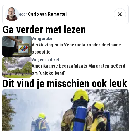
Carlo van Remortel
door
Ga verder met lezen
Vorig artikel
Verkiezingen in Venezuela zonder deelname
oppositie
Volgend artikel
Amerikaanse begraafplaats Margraten geëerd
om 'unieke band'
Dit vind je misschien ook leuk