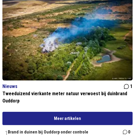
Nieuws
1
Tweeduizend vierkante meter natuur verwoest bij duinbrand
Ouddorp
Meer artikelen
1
Brand in duinen bij Ouddorp onder controle
0