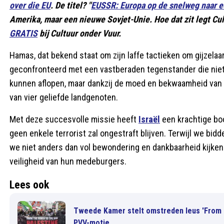
over die EU
. De titel? "
EUSSR: Europa op de snelweg naar e
Amerika, maar een nieuwe Sovjet-Unie. Hoe dat zit legt Cul
GRATIS
bij Cultuur onder Vuur.
Hamas, dat bekend staat om zijn laffe tactieken om gijzela
geconfronteerd met een vastberaden tegenstander die niet
kunnen aflopen, maar dankzij de moed en bekwaamheid van d
van vier geliefde landgenoten.
Met deze succesvolle missie heeft
Israël
een krachtige bo
geen enkele terrorist zal ongestraft blijven. Terwijl we bi
we niet anders dan vol bewondering en dankbaarheid kijken 
veiligheid van hun medeburgers.
Lees ook
Tweede Kamer stelt omstreden leus 'From t
PVV-motie