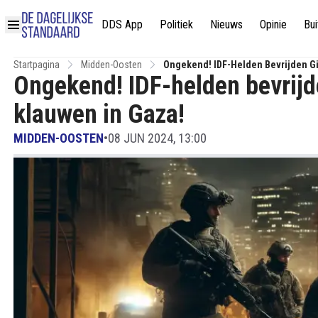
DDS App
Politiek
Nieuws
Opinie
Bui
Startpagina
Midden-Oosten
Ongekend! IDF-Helden Bevrijden Gij
Ongekend! IDF-helden bevrijde
klauwen in Gaza!
MIDDEN-OOSTEN
•
08 JUN 2024, 13:00