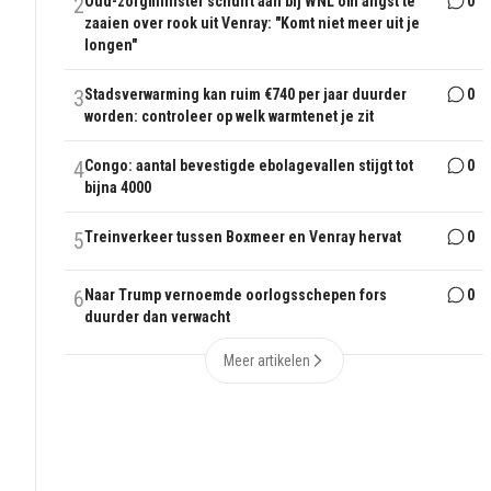
2
Oud-zorgminister schuift aan bij WNL om angst te
0
zaaien over rook uit Venray: "Komt niet meer uit je
longen"
3
Stadsverwarming kan ruim €740 per jaar duurder
0
worden: controleer op welk warmtenet je zit
4
Congo: aantal bevestigde ebolagevallen stijgt tot
0
bijna 4000
5
Treinverkeer tussen Boxmeer en Venray hervat
0
6
Naar Trump vernoemde oorlogsschepen fors
0
duurder dan verwacht
Meer artikelen