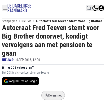
Startpagina
Nieuws
Autocraat Fred Teeven Stemt Voor Big Brother
Autocraat Fred Teeven stemt voor
Donorwet, Kondigt Vervolgens Aan Met
Pensioen Te Gaan
Big Brother donorwet, kondigt
vervolgens aan met pensioen te
gaan
NIEUWS
•
14 SEP 2016, 12:00
Wilt u DDS vaker zien?
Stel DDS in als voorkeursbron op Google.
Voeg DDS toe op Google
Delen met