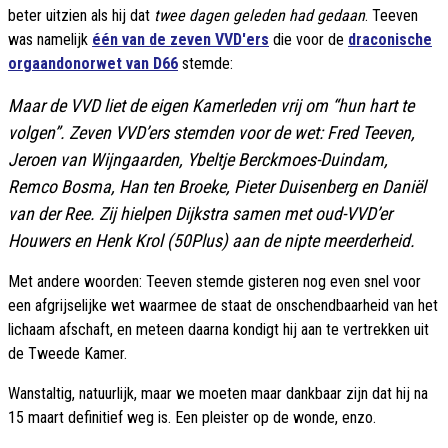
beter uitzien als hij dat
twee dagen geleden had gedaan
. Teeven
was namelijk
één van de zeven VVD'ers
die voor de
draconische
orgaandonorwet van D66
stemde:
Maar de VVD liet de eigen Kamerleden vrij om “hun hart te
volgen”. Zeven VVD’ers stemden voor de wet: Fred Teeven,
Jeroen van Wijngaarden, Ybeltje Berckmoes-Duindam,
Remco Bosma, Han ten Broeke, Pieter Duisenberg en Daniël
van der Ree. Zij hielpen Dijkstra samen met oud-VVD’er
Houwers en Henk Krol (50Plus) aan de nipte meerderheid.
Met andere woorden: Teeven stemde gisteren nog even snel voor
een afgrijselijke wet waarmee de staat de onschendbaarheid van het
lichaam afschaft, en meteen daarna kondigt hij aan te vertrekken uit
de Tweede Kamer.
Wanstaltig, natuurlijk, maar we moeten maar dankbaar zijn dat hij na
15 maart definitief weg is. Een pleister op de wonde, enzo.