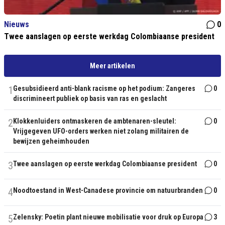
Nieuws
0
Twee aanslagen op eerste werkdag Colombiaanse president
Meer artikelen
1
Gesubsidieerd anti-blank racisme op het podium: Zangeres
0
discrimineert publiek op basis van ras en geslacht
2
Klokkenluiders ontmaskeren de ambtenaren-sleutel:
0
Vrijgegeven UFO-orders werken niet zolang militairen de
bewijzen geheimhouden
3
Twee aanslagen op eerste werkdag Colombiaanse president
0
4
Noodtoestand in West-Canadese provincie om natuurbranden
0
5
Zelensky: Poetin plant nieuwe mobilisatie voor druk op Europa
3