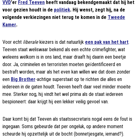
VVD
'er
Fred Teeven
heeft vandaag bekendgemaakt dat hij het
voor gezien houdt in de
politiek
. Hij wenst, zegt hij, na de
volgende verkiezingen niet terug te komen in de
Tweede
Kamer
.
Voor echt
liberale
kiezers is dat natuurlijk
een pak van het hart
.
Teeven staat weliswaar bekend als een echte crimefighter, wat
weleens welkom is in ons land, maar draaft hij daarin een beetje
door. Ja, criminelen en terroristen moeten geïdentificeerd en
bestraft worden, maar als het even kan willen we dat doen zonder
een
Big Brother
-achtige superstaat op te richten die alles en
iedereen in de gaten houdt. Teeven heeft daar veel minder moeite
mee. Sterker nog, hij vindt het wel prima als de staat iedereen
bespioneert: daar krijgt hij een lekker veilig gevoel van.
Daar komt bij dat Teeven als staatssecretaris nogal eens de fout is
ingegaan. Soms gebeurde dat per ongeluk, op andere moment
scheurde hij opzettelijk uit de bocht (bonnetjesgate, iemand?).