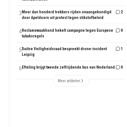
3
Meer dan honderd trekkers rijden onaangekondigd
2
door Apeldoorn uit protest tegen stikstofbeleid
4
Reclamewaakhond hekelt campagne tegen Europese
0
tabaksregels
5
Duitse Veiligheidsraad bespreekt drone-incident
1
Leipzig
6
Efteling krijgt tweede zelfrijdende bus van Nederland
0
Meer artikelen