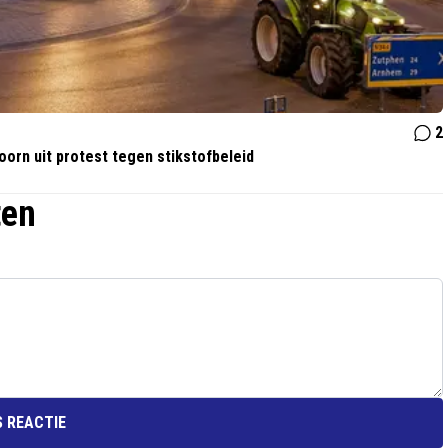
2
orn uit protest tegen stikstofbeleid
ten
 REACTIE