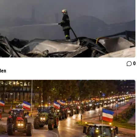
0
len