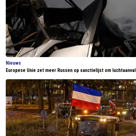
Nieuws
Europese Unie zet meer Russen op sanctielijst om luchtaanval