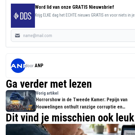
Word lid van onze GRATIS Nieuwsbrief
Krijg ELKE dag het ECHTE nieuws GRATIS en voor niets in j
ANP
door
Ga verder met lezen
Vorig artikel
Horrorshow in de Tweede Kamer: Pepijn van
Houwelingen onthult ranzige corruptie en
chantage met EU-geld
Dit vind je misschien ook leuk