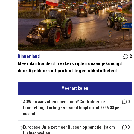
Binnenland
2
Meer dan honderd trekkers rijden onaangekondigd
door Apeldoorn uit protest tegen stikstofbeleid
Meer artikelen
1
AOW én aanvullend pensioen? Controleer de
0
loonheffingskorting - verschil loopt op tot €296,33 per
maand
2
Europese Unie zet meer Russen op sanctielijst om
0
luchtaanvallen