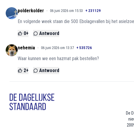
polderkolder
06 juni 2026 om 15:53
+
231129
En volgende week staan die 500 Ebolagevallen bij het asielzo
0
+
Antwoord
nehemia
06 juni 2026 om 13:37
+
535726
Waar kunnen we een hazmat pak bestellen?
2
+
Antwoord
De D
nie
2009