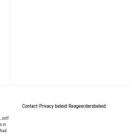
Contact
•
Privacy beleid
•
Reageerdersbeleid
 zelf
s in
ehad.