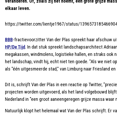
veranderen. Of, zoals zij het noemt, een grote grijze mas
elkaar leven.
https://twitter.com/lientje1967/status/139657318546690
BBB
-fractievoorzitter Van der Plas spreekt haar afschuw 
HP/De Tijd
. In dat stuk spreekt landschapsarchitect Adriaa
megakassen, windmolens, logistieke hallen, en straks ook
het landschap, vindt hij, echt niet ten goede. "Als we niet 
als "één uitgesmeerde stad," van Limburg naar Friesland en 
Dit is, schrijft Van der Plas in een reactie op Twitter, "preci
projecten worden uitgevoerd, als het land volgebouwd blijft
Nederland in "een groot aaneengeregen grijze massa waar 
Natuurlijk klopt het helemaal wat Van der Plas schrijft. Er va