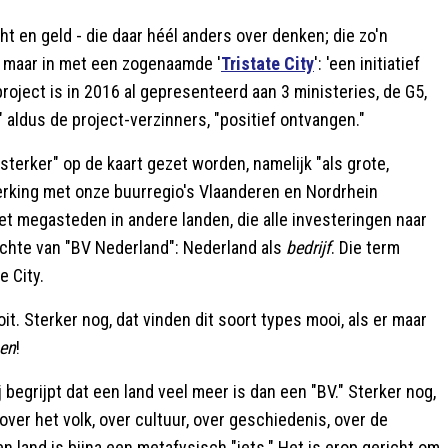
t en geld - die daar héél anders over denken; die zo'n
r maar in met een zogenaamde '
Tristate City
': 'een initiatief
 project is in 2016 al gepresenteerd aan 3 ministeries, de G5,
 aldus de project-verzinners, "positief ontvangen."
terker" op de kaart gezet worden, namelijk "als grote,
rking met onze buurregio's Vlaanderen en Nordrhein
t megasteden in andere landen, die alle investeringen naar
dachte van "BV Nederland": Nederland als
bedrijf
. Die term
e City.
t. Sterker nog, dat vinden dit soort types mooi, als er maar
en
!
 begrijpt dat een land veel meer is dan een "BV." Sterker nog,
 over het volk, over cultuur, over geschiedenis, over de
n land is bijna een metafysisch "iets." Het is erop gericht om