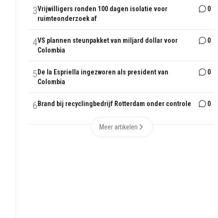
3
Vrijwilligers ronden 100 dagen isolatie voor
0
ruimteonderzoek af
4
VS plannen steunpakket van miljard dollar voor
0
Colombia
5
De la Espriella ingezworen als president van
0
Colombia
6
Brand bij recyclingbedrijf Rotterdam onder controle
0
Meer artikelen