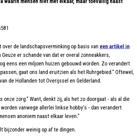
sa waarin mensen niet mét elkaar, maar toevallig naast
4581
uit over de landschapsverminking op basis van
een artikel in
n Geuze er schande van dat er overal zonneakkers,
 nog eens een miljoen huizen gebouwd worden. Zo verandert
oppassen, gaat ons land eruitzien als het Ruhrgebied." Oftewel,
van de Hollanden tot Overijssel en Gelderland.
es onze zorg." Want, denkt zij, als het zo doorgaat - als al die
 worden vanwege allerlei linkse hobby's - dan verandert
mensen anoniem naast elkaar leven."
lt bijzonder weinig op af te dingen.