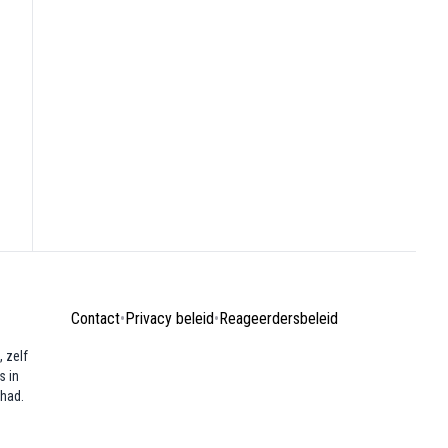
Contact
•
Privacy beleid
•
Reageerdersbeleid
 zelf
s in
ehad.