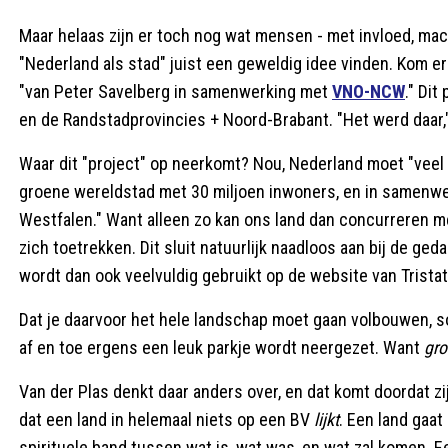
Maar helaas zijn er toch nog wat mensen - met invloed, mach
"Nederland als stad" juist een geweldig idee vinden. Kom e
"van Peter Savelberg in samenwerking met
VNO-NCW
." Dit
en de Randstadprovincies + Noord-Brabant. "Het werd daar,"
Waar dit "project" op neerkomt? Nou, Nederland moet "veel s
groene wereldstad met 30 miljoen inwoners, en in samenwe
Westfalen." Want alleen zo kan ons land dan concurreren me
zich toetrekken. Dit sluit natuurlijk naadloos aan bij de ge
wordt dan ook veelvuldig gebruikt op de website van Tristat
Dat je daarvoor het hele landschap moet gaan volbouwen, soi
af en toe ergens een leuk parkje wordt neergezet. Want
gro
Van der Plas denkt daar anders over, en dat komt doordat zij
dat een land in helemaal niets op een BV
lijkt
. Een land gaat
spirituele band tussen wat is, wat was, en wat zal komen. Ee