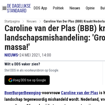
DDS App
Politiek
Nieuws
Opinie
Bui
Startpagina
Nieuws
Caroline Van Der Plas (BBB) Kraakt Neder
Caroline van der Plas (BBB) 
landschapsmishandeling: 'Gro
massa!'
NIEUWS
•
24 MEI 2021, 14:00
Wilt u DDS vaker zien?
Stel DDS in als voorkeursbron op Google.
Voeg DDS toe op Google
BoerBurgerBeweging
-voorvrouw
Caroline van der Plas
is 
landschap tegenwoordig mishandeld wordt. Nederland, vre