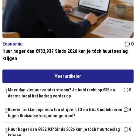
Economie
0
Huur hoger dan €932,93? Sinds 2026 kun je tóch huurtoeslag
krijgen
Meer artikelen
1
Meer dan vier uur zonder stroom? Je hebt recht op €35 en
0
daarna loopt het bedrag verder op
2
Boeren trekken opnieuw ten strijde: LTO en NAJK mobiliseren
4
tegen Brabantse vergunningenroof!
3
Huur hoger dan €932,93? Sinds 2026 kun je tóch huurtoeslag
0
krijgen