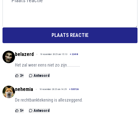
PLAATS REACTIE
belazerd
10 november 2025 om 15:13
+
22418
Het zal weer eens niet zo zijn..............
3
+
Antwoord
nehemia
10 november 2025 om 14:29
+
535726
De rechtbanktekening is alleszeggend.
5
+
Antwoord