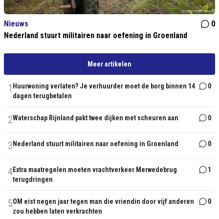
Nieuws
0
Nederland stuurt militairen naar oefening in Groenland
Meer artikelen
1
Huurwoning verlaten? Je verhuurder moet de borg binnen 14
0
dagen terugbetalen
2
Waterschap Rijnland pakt twee dijken met scheuren aan
0
3
Nederland stuurt militairen naar oefening in Groenland
0
4
Extra maatregelen moeten vrachtverkeer Merwedebrug
1
terugdringen
5
OM eist negen jaar tegen man die vriendin door vijf anderen
0
zou hebben laten verkrachten