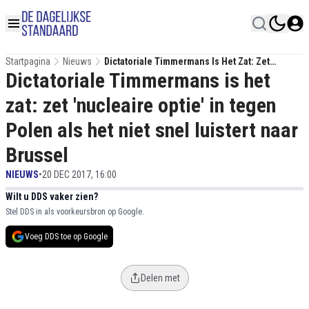
Startpagina
Nieuws
Dictatoriale Timmermans Is Het Zat: Zet
Dictatoriale Timmermans is het
'nucleaire Optie' In Tegen Polen Als Het Niet
Snel Luistert Naar Brussel
zat: zet 'nucleaire optie' in tegen
Polen als het niet snel luistert naar
Brussel
NIEUWS
•
20 DEC 2017, 16:00
Wilt u DDS vaker zien?
Stel DDS in als voorkeursbron op Google.
Voeg DDS toe op Google
Delen met