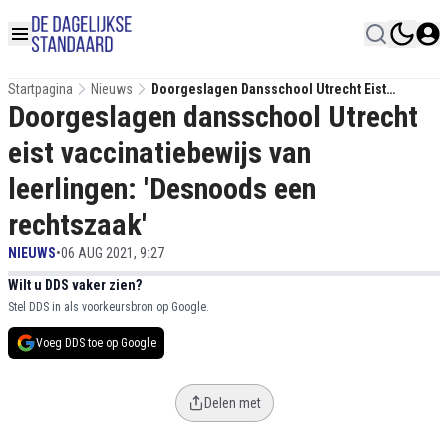
Startpagina
Nieuws
Doorgeslagen Dansschool Utrecht Eist
Doorgeslagen dansschool Utrecht
Vaccinatiebewijs Van Leerlingen: 'Desnoods
Een Rechtszaak'
eist vaccinatiebewijs van
leerlingen: 'Desnoods een
rechtszaak'
NIEUWS
•
06 AUG 2021, 9:27
Wilt u DDS vaker zien?
Stel DDS in als voorkeursbron op Google.
Voeg DDS toe op Google
Delen met