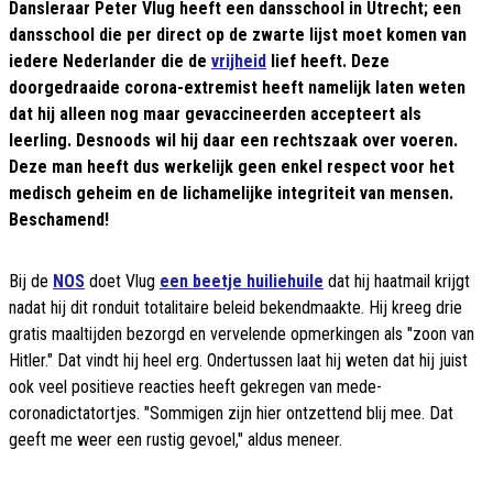
Dansleraar Peter Vlug heeft een dansschool in Utrecht; een
dansschool die per direct op de zwarte lijst moet komen van
iedere Nederlander die de
vrijheid
lief heeft. Deze
doorgedraaide corona-extremist heeft namelijk laten weten
dat hij alleen nog maar gevaccineerden accepteert als
leerling. Desnoods wil hij daar een rechtszaak over voeren.
Deze man heeft dus werkelijk geen enkel respect voor het
medisch geheim en de lichamelijke integriteit van mensen.
Beschamend!
Bij de
NOS
doet Vlug
een beetje huiliehuile
dat hij haatmail krijgt
nadat hij dit ronduit totalitaire beleid bekendmaakte. Hij kreeg drie
gratis maaltijden bezorgd en vervelende opmerkingen als "zoon van
Hitler." Dat vindt hij heel erg. Ondertussen laat hij weten dat hij juist
ook veel positieve reacties heeft gekregen van mede-
coronadictatortjes. "Sommigen zijn hier ontzettend blij mee. Dat
geeft me weer een rustig gevoel," aldus meneer.