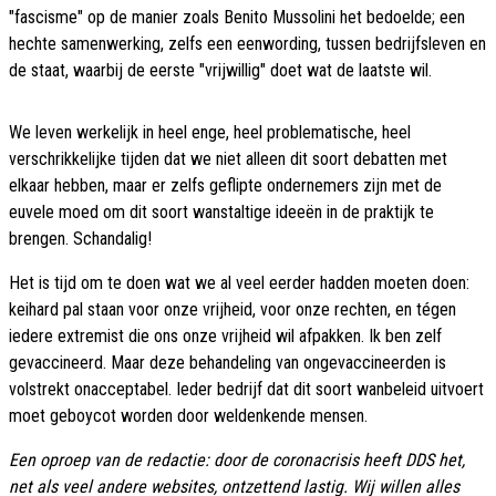
"fascisme" op de manier zoals Benito Mussolini het bedoelde; een
hechte samenwerking, zelfs een eenwording, tussen bedrijfsleven en
de staat, waarbij de eerste "vrijwillig" doet wat de laatste wil.
We leven werkelijk in heel enge, heel problematische, heel
verschrikkelijke tijden dat we niet alleen dit soort debatten met
elkaar hebben, maar er zelfs geflipte ondernemers zijn met de
euvele moed om dit soort wanstaltige ideeën in de praktijk te
brengen. Schandalig!
Het is tijd om te doen wat we al veel eerder hadden moeten doen:
keihard pal staan voor onze vrijheid, voor onze rechten, en tégen
iedere extremist die ons onze vrijheid wil afpakken. Ik ben zelf
gevaccineerd. Maar deze behandeling van ongevaccineerden is
volstrekt onacceptabel. Ieder bedrijf dat dit soort wanbeleid uitvoert
moet geboycot worden door weldenkende mensen.
Een oproep van de redactie: door de coronacrisis heeft DDS het,
net als veel andere websites, ontzettend lastig. Wij willen alles