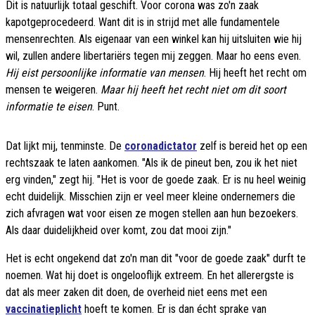
Dit is natuurlijk totaal geschift. Voor corona was zo'n zaak
kapotgeprocedeerd. Want dit is in strijd met alle fundamentele
mensenrechten. Als eigenaar van een winkel kan hij uitsluiten wie hij
wil, zullen andere libertariërs tegen mij zeggen. Maar ho eens even.
Hij eist persoonlijke informatie van mensen
. Hij heeft het recht om
mensen te weigeren.
Maar hij heeft het recht niet om dit soort
informatie te eisen
. Punt.
Dat lijkt mij, tenminste. De
coronadictator
zelf is bereid het op een
rechtszaak te laten aankomen. "Als ik de pineut ben, zou ik het niet
erg vinden," zegt hij. "Het is voor de goede zaak. Er is nu heel weinig
echt duidelijk. Misschien zijn er veel meer kleine ondernemers die
zich afvragen wat voor eisen ze mogen stellen aan hun bezoekers.
Als daar duidelijkheid over komt, zou dat mooi zijn."
Het is echt ongekend dat zo'n man dit "voor de goede zaak" durft te
noemen. Wat hij doet is ongelooflijk extreem. En het allerergste is
dat als meer zaken dit doen, de overheid niet eens met een
vaccinatieplicht
hoeft te komen. Er is dan écht sprake van