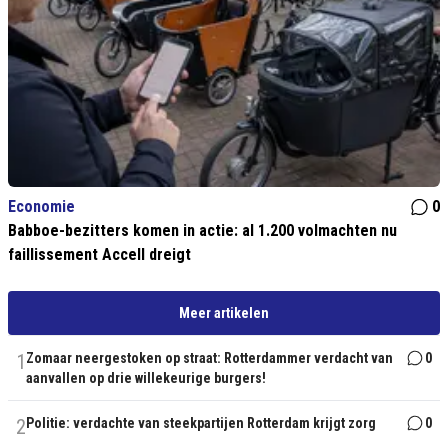
Economie
0
Babboe-bezitters komen in actie: al 1.200 volmachten nu
faillissement Accell dreigt
Meer artikelen
1
Zomaar neergestoken op straat: Rotterdammer verdacht van
0
aanvallen op drie willekeurige burgers!
2
Politie: verdachte van steekpartijen Rotterdam krijgt zorg
0