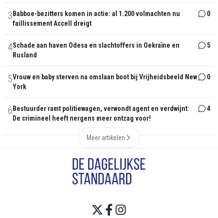
3
Babboe-bezitters komen in actie: al 1.200 volmachten nu
0
faillissement Accell dreigt
4
Schade aan haven Odesa en slachtoffers in Oekraïne en
5
Rusland
5
Vrouw en baby sterven na omslaan boot bij Vrijheidsbeeld New
0
York
6
Bestuurder ramt politiewagen, verwondt agent en verdwijnt:
4
De crimineel heeft nergens meer ontzag voor!
Meer artikelen