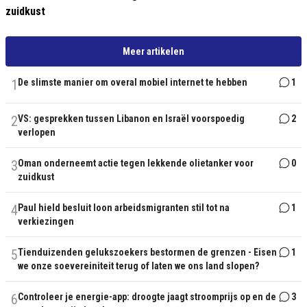
zuidkust
Meer artikelen
1
De slimste manier om overal mobiel internet te hebben
1
2
VS: gesprekken tussen Libanon en Israël voorspoedig
2
verlopen
3
Oman onderneemt actie tegen lekkende olietanker voor
0
zuidkust
4
Paul hield besluit loon arbeidsmigranten stil tot na
1
verkiezingen
5
Tienduizenden gelukszoekers bestormen de grenzen - Eisen
1
we onze soevereiniteit terug of laten we ons land slopen?
6
Controleer je energie-app: droogte jaagt stroomprijs op en de
3