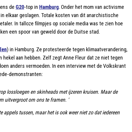
jdens de
G20
-top in
Hamburg
. Onder het mom van activisme
n elkaar geslagen. Totale kosten van dit anarchistische
etaler. In talloze filmpjes op sociale media was te zien hoe
kken een spoor van geweld door de Duitse stad.
llen
) in Hamburg. Ze protesteerde tegen klimaatverandering,
n hekel aan hebben. Zelf zegt Anne Fleur dat ze niet tegen
doen anders vermoeden. In een interview met de Volkskrant
mede-demonstranten:
rop lossloegen en skinheads met ijzeren kruisen. Maar de
m uitvergroot om ons te framen. '
otte appels tussen, maar het is ook weer niet zo dat iedereen