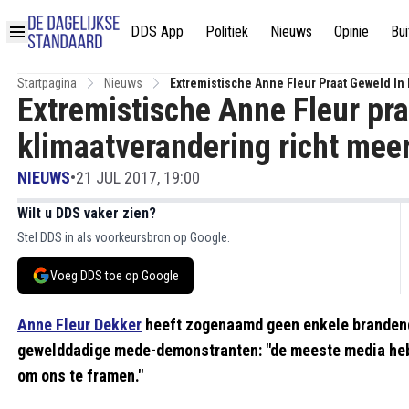
DDS App
Politiek
Nieuws
Opinie
Bui
Startpagina
Nieuws
Extremistische Anne Fleur Praat Geweld I
Extremistische Anne Fleur pr
klimaatverandering richt mee
NIEUWS
•
21 JUL 2017, 19:00
Wilt u DDS vaker zien?
Stel DDS in als voorkeursbron op Google.
Voeg DDS toe op Google
Anne Fleur Dekker
heeft zogenaamd geen enkele brandende
gewelddadige mede-demonstranten: "de meeste media hebb
om ons te framen."