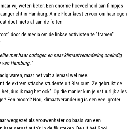
 maar wij weten beter. Een enorme hoeveelheid aan filmpjes
is aangericht in Hamburg. Anne Fleur kiest ervoor om haar ogen
at doet niets af aan de feiten.
root" door de media om de linkse activisten te "framen".
:
e elite met haar oorlogen en haar klimaatverandering oneindig
en van Hamburg."
dig waren, maar het valt allemaal wel mee.
nt de extremistische studente uit Blaricum. Ze gebruikt de
 het, dus ik mag het ook". Op die manier kun je natuurlijk alles
ger! Een moord? Nou, klimaatverandering is een veel groter
 haar weggezet als vrouwenhater op basis van een
aar gerust auto's in de fik steken. De uit het Gooi