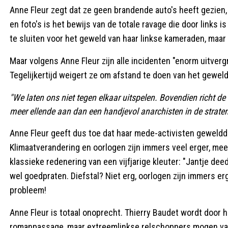
Anne Fleur zegt dat ze geen brandende auto's heeft gezien,
en foto's is het bewijs van de totale ravage die door links 
te sluiten voor het geweld van haar linkse kameraden, maar d
Maar volgens Anne Fleur zijn alle incidenten "enorm uitverg
Tegelijkertijd weigert ze om afstand te doen van het geweld
"We laten ons niet tegen elkaar uitspelen. Bovendien richt d
meer ellende aan dan een handjevol anarchisten in de strat
Anne Fleur geeft dus toe dat haar mede-activisten geweldda
Klimaatverandering en oorlogen zijn immers veel erger, mee
klassieke redenering van een vijfjarige kleuter: "Jantje deed
wel goedpraten. Diefstal? Niet erg, oorlogen zijn immers er
probleem!
Anne Fleur is totaal onoprecht. Thierry Baudet wordt door
romanpassage, maar extreemlinkse relschoppers mogen van h