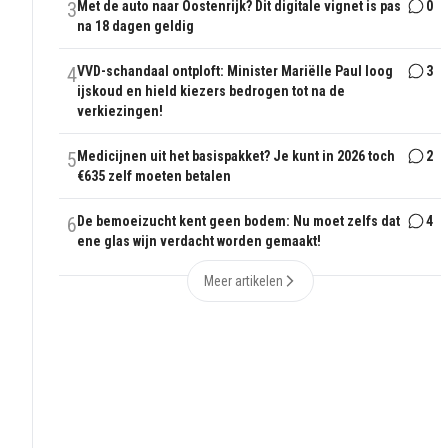
3
Met de auto naar Oostenrijk? Dit digitale vignet is pas
0
na 18 dagen geldig
4
VVD-schandaal ontploft: Minister Mariëlle Paul loog
3
ijskoud en hield kiezers bedrogen tot na de
verkiezingen!
5
Medicijnen uit het basispakket? Je kunt in 2026 toch
2
€635 zelf moeten betalen
6
De bemoeizucht kent geen bodem: Nu moet zelfs dat
4
ene glas wijn verdacht worden gemaakt!
Meer artikelen