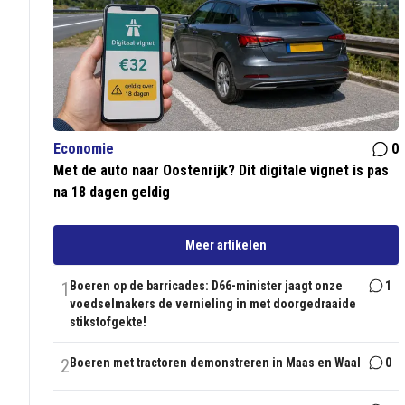
Economie
0
Met de auto naar Oostenrijk? Dit digitale vignet is pas
na 18 dagen geldig
Meer artikelen
1
Boeren op de barricades: D66-minister jaagt onze
1
voedselmakers de vernieling in met doorgedraaide
stikstofgekte!
2
Boeren met tractoren demonstreren in Maas en Waal
0