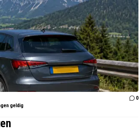
0
dagen geldig
ten