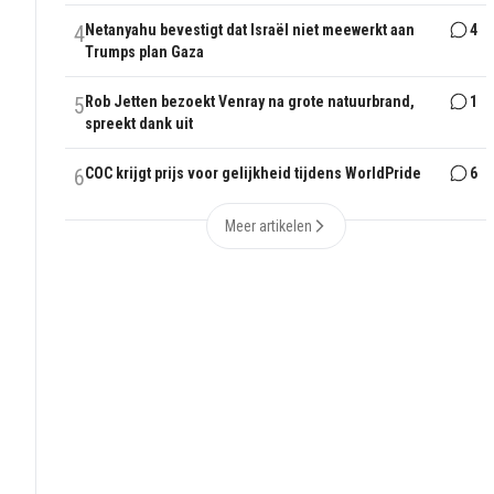
4
Netanyahu bevestigt dat Israël niet meewerkt aan
4
Trumps plan Gaza
5
Rob Jetten bezoekt Venray na grote natuurbrand,
1
spreekt dank uit
6
COC krijgt prijs voor gelijkheid tijdens WorldPride
6
Meer artikelen