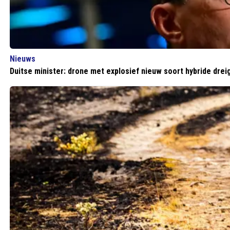
Nieuws
Duitse minister: drone met explosief nieuw soort hybride drei