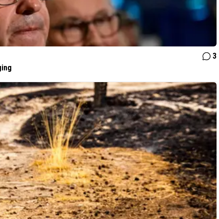
3
ging