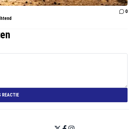
0
chtend
ten
 REACTIE