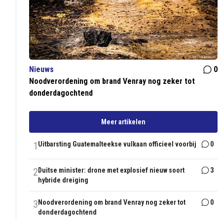
Nieuws
0
Noodverordening om brand Venray nog zeker tot
donderdagochtend
Meer artikelen
1
Uitbarsting Guatemalteekse vulkaan officieel voorbij
0
2
Duitse minister: drone met explosief nieuw soort
3
hybride dreiging
3
Noodverordening om brand Venray nog zeker tot
0
donderdagochtend