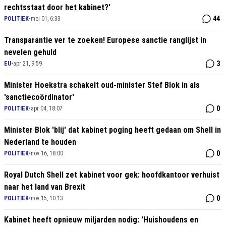
rechtsstaat door het kabinet?'
44
POLITIEK
•
mei 01, 6:33
Transparantie ver te zoeken! Europese sanctie ranglijst in
nevelen gehuld
3
EU
•
apr 21, 9:59
Minister Hoekstra schakelt oud-minister Stef Blok in als
'sanctiecoördinator'
0
POLITIEK
•
apr 04, 18:07
Minister Blok 'blij' dat kabinet poging heeft gedaan om Shell in
Nederland te houden
0
POLITIEK
•
nov 16, 18:00
Royal Dutch Shell zet kabinet voor gek: hoofdkantoor verhuist
naar het land van Brexit
0
POLITIEK
•
nov 15, 10:13
Kabinet heeft opnieuw miljarden nodig: 'Huishoudens en