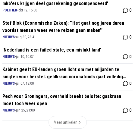
mkb'ers krijgen deel gasrekening gecompenseerd'
0
POLITIEK
•
okt 12, 16:00
Stef Blok (Economische Zaken): ''Het gaat nog jaren duren
voordat mensen weer verre reizen gaan maken''
0
NIEUWS
•
aug 30, 23:41
'Nederland is een failed state, een mislukt land'
0
NIEUWS
•
jul 10, 10:07
Kabinet geeft EU-landen groen licht om met miljarden te
smijten voor herstel: geldkraan coronafonds gaat volledig
open
0
NIEUWS
•
jul 07, 18:00
Pech voor Groningers, overheid breekt belofte: gaskraan
moet toch weer open
0
NIEUWS
•
jun 25, 21:00
Meer artikelen