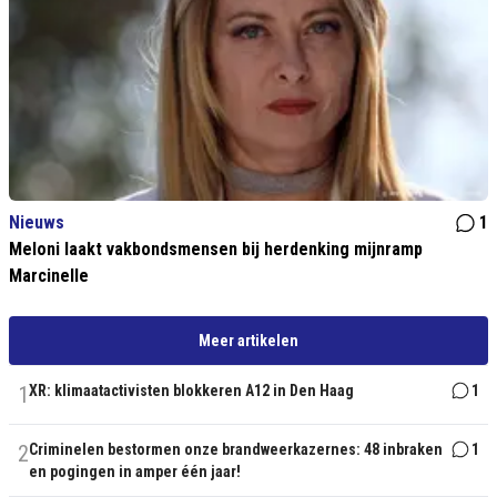
Nieuws
1
Meloni laakt vakbondsmensen bij herdenking mijnramp
Marcinelle
Meer artikelen
1
XR: klimaatactivisten blokkeren A12 in Den Haag
1
2
Criminelen bestormen onze brandweerkazernes: 48 inbraken
1
en pogingen in amper één jaar!