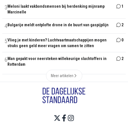
3
Meloni laakt vakbondsmensen bij herdenking mijnramp
1
Marcinelle
4
Bulgarije meldt ontplofte drone in de buurt van gaspijplijn
2
5
Vlieg je met kinderen? Luchtvaartmaatschappijen mogen
0
straks geen geld meer vragen om samen te zitten
6
Man gepakt voor neersteken willekeurige slachtoffers in
2
Rotterdam
Meer artikelen